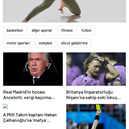
basketbol
diğer sporlar
fitness
futbol
motor sporları
voleybol
vücut geliştirme
Real Madrid’in hocası
Britanya İmparatorluğu
Ancelotti, vergi kaçırma
Nişanı’na sahip eski İskoç
suçlamasıyla mahkemeye
kaptana aile içi şiddetten
çıkacak
kamu hizmeti cezası
A Milli Takım kaptanı Hakan
Çalhanoğlu’na ‘mafya’
soruşturmasında ceza