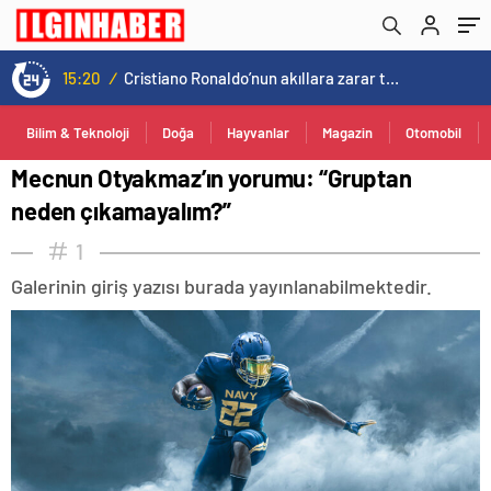
15:20
/
Cristiano Ronaldo’nun akıllara zarar tüm kariyerinin istatistiğini çıkardık !
Bilim & Teknoloji
Doğa
Hayvanlar
Magazin
Otomobil
Mecnun Otyakmaz’ın yorumu: “Gruptan
neden çıkamayalım?”
1
Galerinin giriş yazısı burada yayınlanabilmektedir.