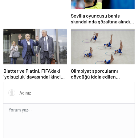
Sevilla oyuncusu bahis
skandalında gözaltına alındı:
Son dakikalarda sarı kart
görmüş
Blatter ve Platini, FIFA’daki
Olimpiyat sporcularını
‘yolsuzluk’ davasında ikinci
dövdüğü iddia edilen
kez aklandı
Azerbaycanlı antrenöre 8 yıl
men