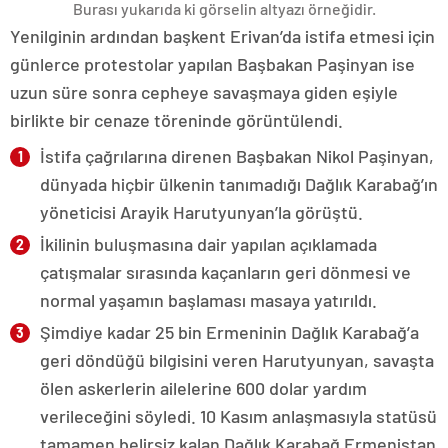
Burası yukarıda ki görselin altyazı örneğidir.
Yenilginin ardından başkent Erivan’da istifa etmesi için
günlerce protestolar yapılan Başbakan Paşinyan ise
uzun süre sonra cepheye savaşmaya giden eşiyle
birlikte bir cenaze töreninde görüntülendi.
İstifa çağrılarına direnen Başbakan Nikol Paşinyan,
dünyada hiçbir ülkenin tanımadığı Dağlık Karabağ’ın
yöneticisi Arayik Harutyunyan’la görüştü.
İkilinin buluşmasına dair yapılan açıklamada
çatışmalar sırasında kaçanların geri dönmesi ve
normal yaşamın başlaması masaya yatırıldı.
Şimdiye kadar 25 bin Ermeninin Dağlık Karabağ’a
geri döndüğü bilgisini veren Harutyunyan, savaşta
ölen askerlerin ailelerine 600 dolar yardım
verileceğini söyledi. 10 Kasım anlaşmasıyla statüsü
tamamen belirsiz kalan Dağlık Karabağ Ermenistan