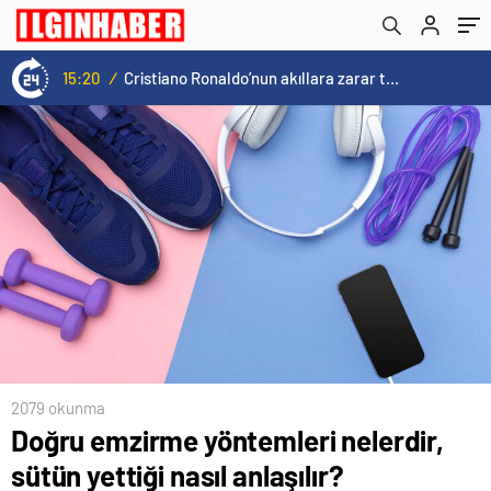
duyurdu!
14:57
/
Galatasaray’a kötü haber! Monaco’dan flaş Onyekuru kararı.
2079 okunma
Doğru emzirme yöntemleri nelerdir,
sütün yettiği nasıl anlaşılır?