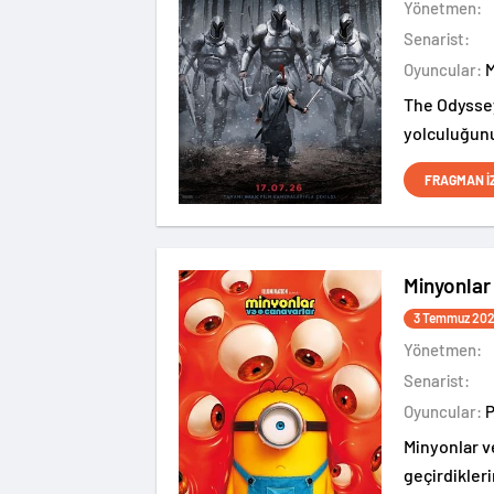
Yönetmen:
Senarist:
Oyuncular:
The Odyssey
yolculuğunu
ediyor.
FRAGMAN İ
Minyonlar
3 Temmuz 20
Yönetmen:
Senarist:
Oyuncular:
Minyonlar v
geçirdikleri