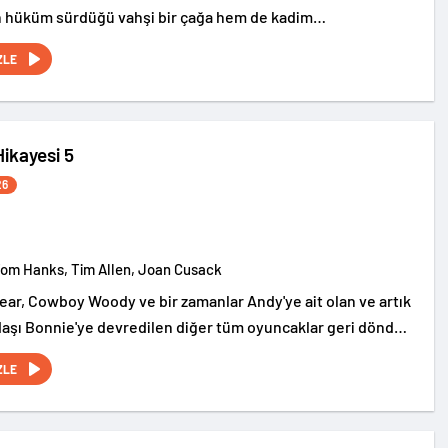
n hüküm sürdüğü vahşi bir çağa hem de kadim
rin gizemli dünyasına götürüyor.
ZLE
ikayesi 5
26
Tom Hanks, Tim Allen, Joan Cusack
ear, Cowboy Woody ve bir zamanlar Andy'ye ait olan ve artık
aşı Bonnie'ye devredilen diğer tüm oyuncaklar geri döndü
macera başlıyor.
ZLE