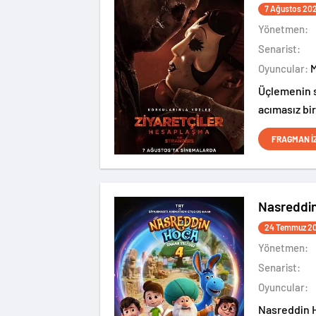
7 Ağustos 20
Yönetmen:
Senarist:
Oyuncular:
Üçlemenin s
acımasız bir
karşıya geli
FRAGMAN İ
Nasreddi
24 Temmuz 2
Yönetmen:
Senarist:
Oyuncular:
Nasreddin H