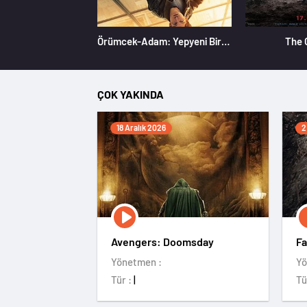
Örümcek-Adam: Yepyeni Bir Gün
The 
ÇOK YAKINDA
18 Aralık 2026
2
Avengers: Doomsday
Fa
Yönetmen :
Yö
Tür :
|
Tü