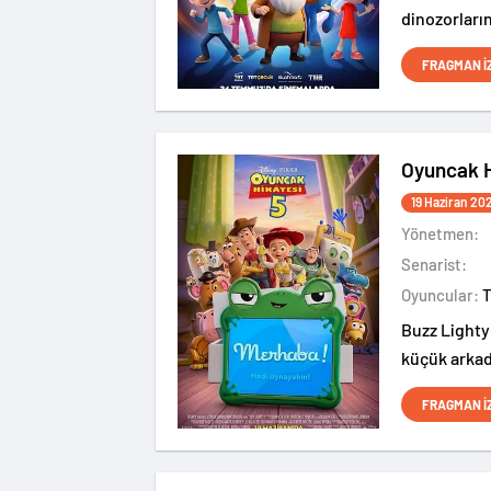
dinozorları
medeniyetle
FRAGMAN İ
Oyuncak H
19 Haziran 20
Yönetmen:
Senarist:
Oyuncular:
Buzz Lighty
küçük arkad
ve yeni bir 
FRAGMAN İ