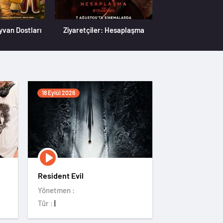
yvan Dostları
Ziyaretçiler: Hesaplaşma
18 Eylül 2026
Resident Evil
Yönetmen :
Tür :
|