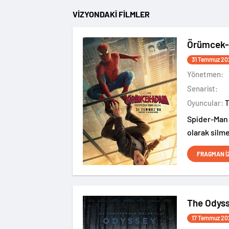
VİZYONDAKİ FİLMLER
Örümcek-
31 Temmuz 20
Yönetmen:
Senarist:
Oyuncular:
Spider-Man:
olarak silme
bilmediği N
FRAGMAN İ
başladığı f
The Odys
17 Temmuz 20