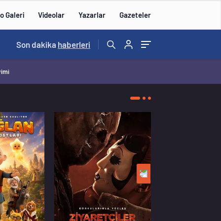
o Galeri
Videolar
Yazarlar
Gazeteler
15:20
Son dakika
/
haberleri
vimi