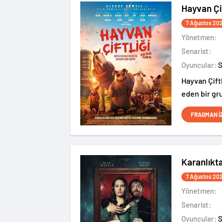
Hayvan Çif
7 Ağustos 20
Yönetmen:
Senarist:
Oyuncular:
Hayvan Çiftl
eden bir gr
FRAGMAN İ
Karanlıkt
7 Ağustos 20
Yönetmen:
Senarist:
Oyuncular: