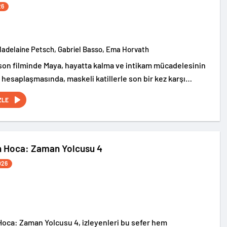
26
Madelaine Petsch, Gabriel Basso, Ema Horvath
on filminde Maya, hayatta kalma ve intikam mücadelesinin
 hesaplaşmasında, maskeli katillerle son bir kez karşı
yor.
ZLE
n Hoca: Zaman Yolcusu 4
026
oca: Zaman Yolcusu 4, izleyenleri bu sefer hem