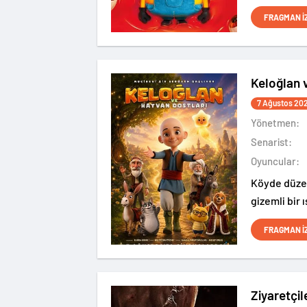
nasıl berbat
FRAGMAN İ
sürükledikl
Keloğlan 
7 Ağustos 20
Yönetmen:
Senarist:
Oyuncular:
Köyde düzen
gizemli bir 
olaya, Hayv
FRAGMAN İ
eder.
Ziyaretçi