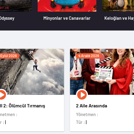
Odyssey
Minyonlar ve Canavarlar
Keloğlan ve Ha
 Eylül 2026
4 Aralık 2026
ll 2: Ölümcül Tırmanış
2 Aile Arasında
netmen :
Yönetmen :
r :
|
Tür :
|