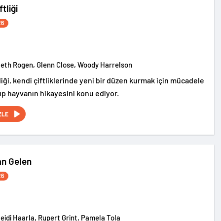
tliği
26
Seth Rogen, Glenn Close, Woody Harrelson
iği, kendi çiftliklerinde yeni bir düzen kurmak için mücadele
up hayvanın hikayesini konu ediyor.
ZLE
an Gelen
26
Seidi Haarla, Rupert Grint, Pamela Tola