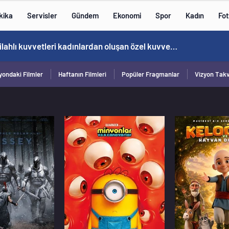
kika
Servisler
Gündem
Ekonomi
Spor
Kadın
Fot
Norweç silahlı kuvvetleri kadınlardan oluşan özel kuvvetler eğitimlerini başlattı.
yondaki Filmler
Haftanın Filmleri
Popüler Fragmanlar
Vizyon Tak