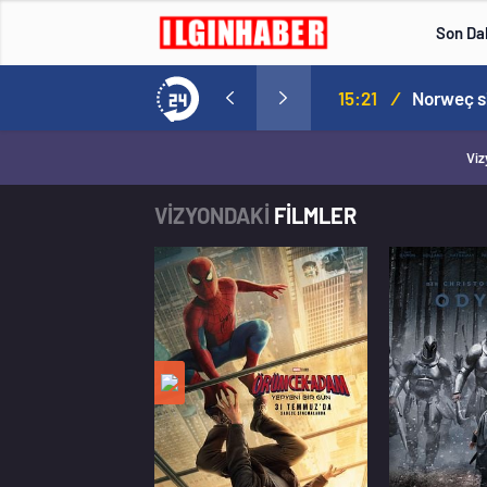
Son Da
aspor! Tam 5 futbolcu….
15:21
/
Viz
VİZYONDAKİ
FİLMLER