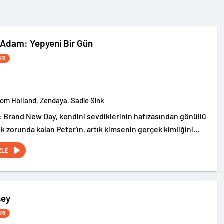
Adam: Yepyeni Bir Gün
26
Tom Holland, Zendaya, Sadie Sink
 Brand New Day, kendini sevdiklerinin hafızasından gönüllü
k zorunda kalan Peter'ın, artık kimsenin gerçek kimliğini
ew York sokaklarında tek başına suçla savaşırken, yaşamaya
ZLE
iziksel değişimle boğuşmasını anlatıyor.
sey
26