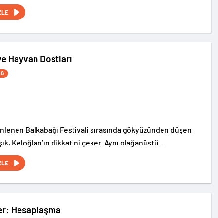
 ettiklerini ve dünyaya canavarlar salarak kaosa
ZLE
erini anlatan gürültülü ve eğlence dolu bir serüven…
ve Hayvan Dostları
26
lenen Balkabağı Festivali sırasında gökyüzünden düşen
ışık, Keloğlan’ın dikkatini çeker. Aynı olağanüstü
anlar Şatosu’nda yaşayan Tombik Tekir ve Civciv de tanıklık
ZLE
ler: Hesaplaşma