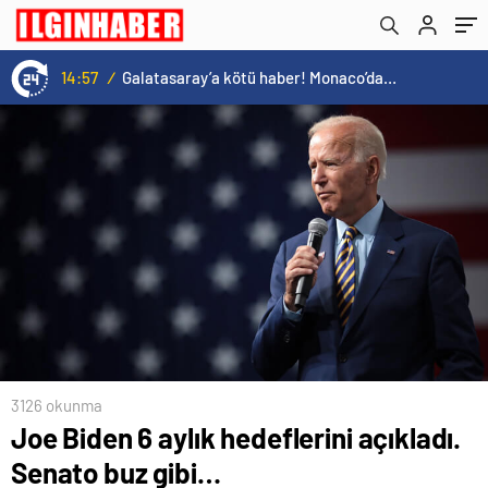
parçasıdır!
14:57
/
Galatasaray’a kötü haber! Monaco’dan flaş Onyekuru kararı.
3126 okunma
Joe Biden 6 aylık hedeflerini açıkladı.
Senato buz gibi…