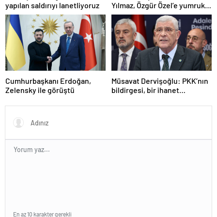
yapılan saldırıyı lanetliyoruz
Yılmaz, Özgür Özel’e yumruklu
saldırıyı kınadı
Cumhurbaşkanı Erdoğan,
Müsavat Dervişoğlu: PKK’nın
Zelensky ile görüştü
bildirgesi, bir ihanet
açıklamasıdır
En az 10 karakter gerekli