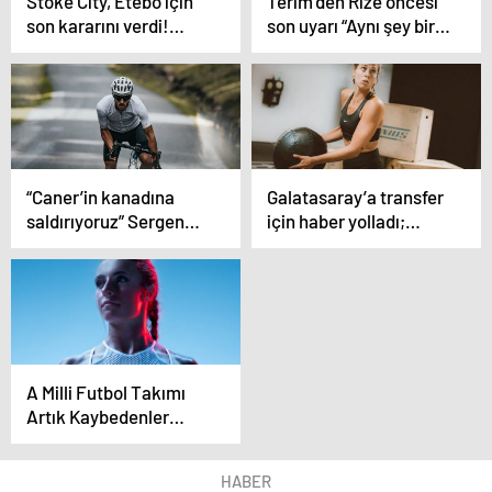
Stoke City, Etebo için
Terim’den Rize öncesi
son kararını verdi!…
son uyarı “Aynı şey bir
daha asla olmasın”
“Caner’in kanadına
Galatasaray’a transfer
saldırıyoruz” Sergen
için haber yolladı;
Yalçın’ın hücum
“İsterseniz imza
planları
atarım”
A Milli Futbol Takımı
Artık Kaybedenler
Ligine Düştü
HABER