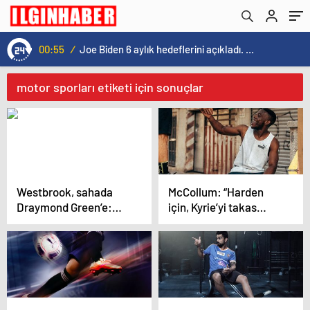
00:55
/
Joe Biden 6 aylık hedeflerini açıkladı. Senato buz gibi…
motor sporları etiketi için sonuçlar
Westbrook, sahada
McCollum: “Harden
Draymond Green’e:
için, Kyrie’yi takas
“Daha şut
ederdim…”
atamıyorsun!”