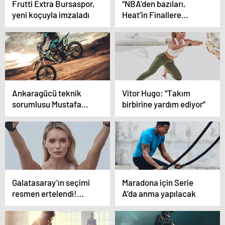
Frutti Extra Bursaspor,
“NBA’den bazıları,
yeni koçuyla imzaladı
Heat’in Finallere
çıkışını ‘şans eseri’
olarak görüyor” iddiası
Ankaragücü teknik
Vitor Hugo: “Takım
sorumlusu Mustafa
birbirine yardım ediyor”
Dalcı: “Tek eksik
goldü”
Galatasaray’ın seçimi
Maradona için Serie
resmen ertelendi!…
A’da anma yapılacak