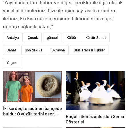
“Yayınlanan tüm haber ve diğer içerikler ile ilgili olarak
yasal bildirimlerinizi bize iletişim sayfası üzerinden
iletiniz. En kısa süre içerisinde bildirimlerinize geri
dönüş sağlanılacaktır.”
Antalya
Çocuk
güncel
Kültür
Kültür Sanat
Sanat
son dakika
Ukrayna
Uluslararası İlişkiler
Yaşam
İki kardeş tesadüfen bahçede
buldu: O yüzük tarihi eser
Engelli Semazenlerden Sema
çıktı!
Gösterisi