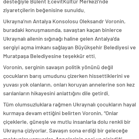
desteğiyle Bülent EcevitKültür Merkezi’nde
ziyaretçilerin beğenisine sunuldu.
Ukrayna’nın Antalya Konsolosu Oleksandr Voronin,
buradaki konuşmasında, savaştan kaçan binlerce
Ukraynalı ailenin sığınağı haline gelen Antalya’da
sergiyi açma imkanı sağlayan Büyükşehir Belediyesi ve
Muratpaşa Belediyesine teşekkür etti.
Voronin, serginin savaşın politik yönünü değil
çocukların barış umudunu çizerken hissettiklerini ve
yuvası yok olanların, onları koruyan annelerine son kez
sarılanların hikayesini anlattığını dile getirdi.
Tüm olumsuzluklara rağmen Ukraynalı çocukların hayal
kurmaya devam ettiğini belirten Voronin, “Onlar
çiçeklerle, güneşle ve mutlu insanlarla dolu renkli bir
Ukrayna çiziyorlar. Savaşın sona erdiği bir geleceğe
mektuplar yazıyorlar. Annelerinin sesi ve pişirdiği