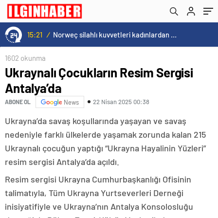
15:21
/
Norweç silahlı kuvvetleri kadınlardan oluşan özel kuvvetler eğitimlerini başlattı.
1602 okunma
Ukraynalı Çocukların Resim Sergisi
Antalya’da
22 Nisan 2025 00:38
ABONE OL
News
Ukrayna’da savaş koşullarında yaşayan ve savaş
nedeniyle farklı ülkelerde yaşamak zorunda kalan 215
Ukraynalı çocuğun yaptığı “Ukrayna Hayalinin Yüzleri”
resim sergisi Antalya’da açıldı.
Resim sergisi Ukrayna Cumhurbaşkanlığı Ofisinin
talimatıyla, Tüm Ukrayna Yurtseverleri Derneği
inisiyatifiyle ve Ukrayna’nın Antalya Konsolosluğu