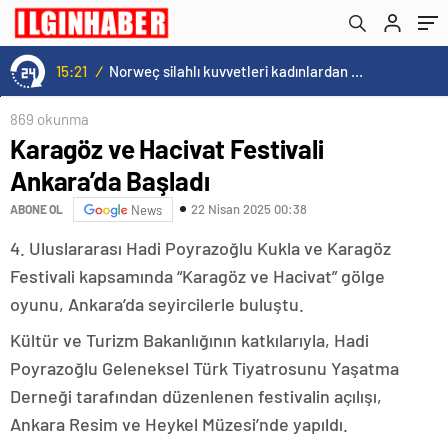
15:21
/
Norweç silahlı kuvvetleri kadınlardan oluşan özel kuvvetler eğitimlerini başlattı.
869 okunma
Karagöz ve Hacivat Festivali
Ankara’da Başladı
22 Nisan 2025 00:38
ABONE OL
News
4. Uluslararası Hadi Poyrazoğlu Kukla ve Karagöz
Festivali kapsamında “Karagöz ve Hacivat” gölge
oyunu, Ankara’da seyircilerle buluştu.
Kültür ve Turizm Bakanlığının katkılarıyla, Hadi
Poyrazoğlu Geleneksel Türk Tiyatrosunu Yaşatma
Derneği tarafından düzenlenen festivalin açılışı,
Ankara Resim ve Heykel Müzesi’nde yapıldı.