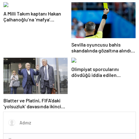
suçlamasıyla mahkemeye
kaptana aile içi şiddetten
çıkacak
kamu hizmeti cezası
A Milli Takım kaptanı Hakan
Çalhanoğlu’na ‘mafya’
soruşturmasında ceza
Sevilla oyuncusu bahis
skandalında gözaltına alındı:
Son dakikalarda sarı kart
görmüş
Olimpiyat sporcularını
dövdüğü iddia edilen
Azerbaycanlı antrenöre 8 yıl
men
Blatter ve Platini, FIFA’daki
‘yolsuzluk’ davasında ikinci
kez aklandı