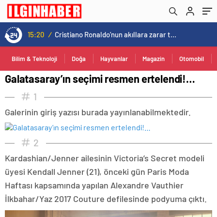
15:20
/
Cristiano Ronaldo’nun akıllara zarar tüm kariyerinin istatistiğini çıkardık !
Bilim & Teknoloji
Doğa
Hayvanlar
Magazin
Otomobil
Galatasaray’ın seçimi resmen ertelendi!…
1
Galerinin giriş yazısı burada yayınlanabilmektedir.
2
Kardashian/Jenner ailesinin Victoria’s Secret modeli
üyesi Kendall Jenner (21), önceki gün Paris Moda
Haftası kapsamında yapılan Alexandre Vauthier
İlkbahar/Yaz 2017 Couture defilesinde podyuma çıktı.