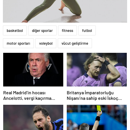
basketbol
diğer sporlar
fitness
futbol
motor sporları
voleybol
vücut geliştirme
Real Madrid’in hocası
Britanya İmparatorluğu
Ancelotti, vergi kaçırma
Nişanı’na sahip eski İskoç
suçlamasıyla mahkemeye
kaptana aile içi şiddetten
çıkacak
kamu hizmeti cezası