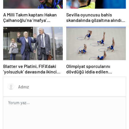
A Milli Takım kaptanı Hakan
Sevilla oyuncusu bahis
Çalhanoğlu’na ‘mafya’
skandalında gözaltına alındı:
soruşturmasında ceza
Son dakikalarda sarı kart
görmüş
Blatter ve Platini, FIFA’daki
Olimpiyat sporcularını
‘yolsuzluk’ davasında ikinci
dövdüğü iddia edilen
kez aklandı
Azerbaycanlı antrenöre 8 yıl
men