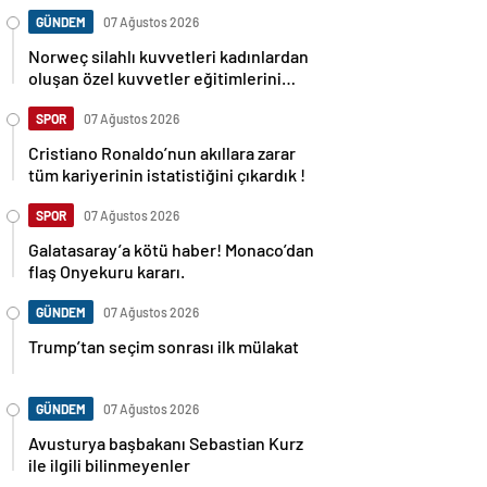
GÜNDEM
07 Ağustos 2026
Norweç silahlı kuvvetleri kadınlardan
oluşan özel kuvvetler eğitimlerini
başlattı.
SPOR
07 Ağustos 2026
Cristiano Ronaldo’nun akıllara zarar
tüm kariyerinin istatistiğini çıkardık !
SPOR
07 Ağustos 2026
Galatasaray’a kötü haber! Monaco’dan
flaş Onyekuru kararı.
GÜNDEM
07 Ağustos 2026
Trump’tan seçim sonrası ilk mülakat
GÜNDEM
07 Ağustos 2026
Avusturya başbakanı Sebastian Kurz
ile ilgili bilinmeyenler