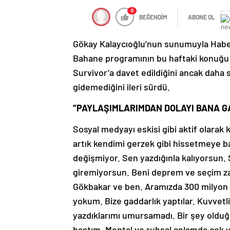
0
BEĞENDİM
ABONE OL
Gökay Kalaycıoğlu’nun sunumuyla Habe
Bahane programının bu haftaki konuğu 
Survivor’a davet edildiğini ancak daha 
gidemediğini ileri sürdü.
“PAYLAŞIMLARIMDAN DOLAYI BANA G
Sosyal medyayı eskisi gibi aktif olara
artık kendimi gerzek gibi hissetmeye b
değişmiyor. Sen yazdığınla kalıyorsun. 
giremiyorsun. Beni deprem ve seçim za
Gökbakar ve ben. Aramızda 300 milyon d
yokum. Bize gaddarlık yaptılar. Kuvvetli
yazdıklarımı umursamadı. Bir şey oldu
bastım. Mental ve ruhsal anlamda çok 