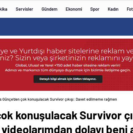
kika
Servisler
Gündem
Ekonomi
Spor
Kadın
Fot
s Günçe’den çok konuşulacak Survivor çıkışı: Davet edilmeme rağmen
ok konuşulacak Survivor çı
ideolarımdan dolayı beni 