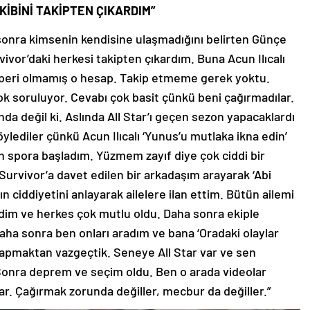
KİBİNİ TAKİPTEN ÇIKARDIM”
 sonra kimsenin kendisine ulaşmadığını belirten Günçe
vivor’daki herkesi takipten çıkardım. Buna Acun Ilıcalı
aberi olmamış o hesap. Takip etmeme gerek yoktu.
ok soruluyor. Cevabı çok basit çünkü beni çağırmadılar.
nda değil ki. Aslında All Star’ı geçen sezon yapacaklardı
söylediler çünkü Acun Ilıcalı ‘Yunus’u mutlaka ikna edin’
n spora başladım. Yüzmem zayıf diye çok ciddi bir
urvivor’a davet edilen bir arkadaşım arayarak ‘Abi
 ciddiyetini anlayarak ailelere ilan ettim. Bütün ailemi
dim ve herkes çok mutlu oldu. Daha sonra ekiple
aha sonra ben onları aradım ve bana ‘Oradaki olaylar
r yapmaktan vazgeçtik. Seneye All Star var ve sen
. Sonra deprem ve seçim oldu. Ben o arada videolar
lar. Çağırmak zorunda değiller, mecbur da değiller.”