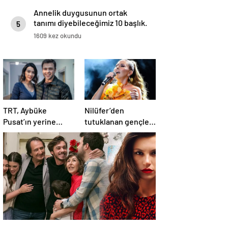
Annelik duygusunun ortak
tanımı diyebileceğimiz 10 başlık.
5
1609 kez okundu
TRT, Aybüke
Nilüfer’den
Pusat’ın yerine
tutuklanan gençler
bakın kime teklif
için destek mesajı
götürdü