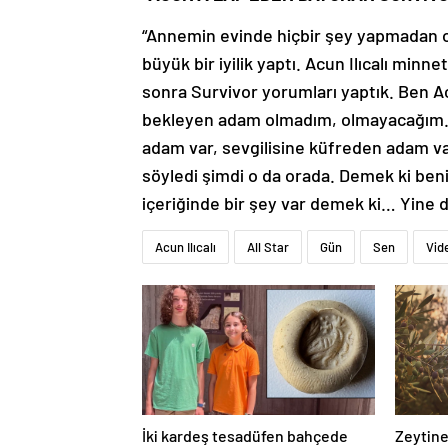
“Annemin evinde hiçbir şey yapmadan ot
büyük bir iyilik yaptı. Acun Ilıcalı min
sonra Survivor yorumları yaptık. Ben Ac
bekleyen adam olmadım, olmayacağım. 
adam var, sevgilisine küfreden adam var
söyledi şimdi o da orada. Demek ki benim
içeriğinde bir şey var demek ki… Yine de
Acun Ilıcalı
All Star
Gün
Sen
Vid
İki kardeş tesadüfen bahçede
Zeytine