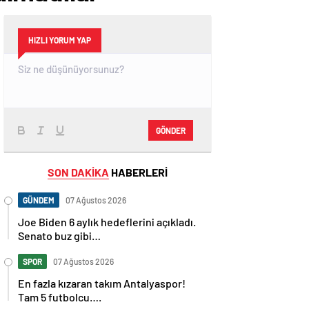
HIZLI YORUM YAP
GÖNDER
SON DAKİKA
HABERLERİ
GÜNDEM
07 Ağustos 2026
Joe Biden 6 aylık hedeflerini açıkladı.
Senato buz gibi…
SPOR
07 Ağustos 2026
En fazla kızaran takım Antalyaspor!
Tam 5 futbolcu….