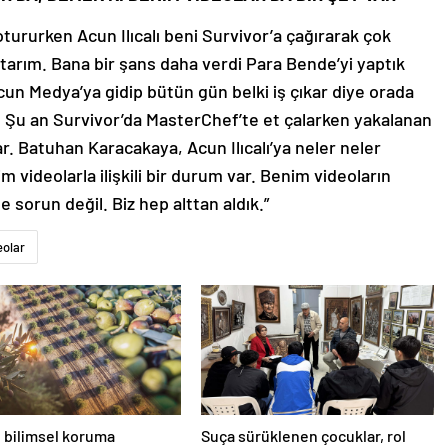
ururken Acun Ilıcalı beni Survivor’a çağırarak çok
nettarım. Bana bir şans daha verdi Para Bende’yi yaptık
un Medya’ya gidip bütün gün belki iş çıkar diye orada
Şu an Survivor’da MasterChef’te et çalarken yakalanan
. Batuhan Karacakaya, Acun Ilıcalı’ya neler neler
 videolarla ilişkili bir durum var. Benim videoların
 sorun değil. Biz hep alttan aldık.”
eolar
 bilimsel koruma
Suça sürüklenen çocuklar, rol