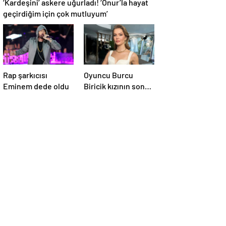
‘Kardeşini’ askere uğurladı! ‘Onur’la hayat
geçirdiğim için çok mutluyum’
Rap şarkıcısı
Oyuncu Burcu
Eminem dede oldu
Biricik kızının son
halini paylaştı