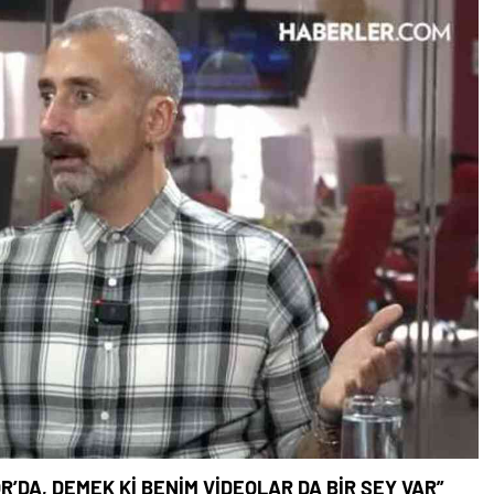
’DA, DEMEK Kİ BENİM VİDEOLAR DA BİR ŞEY VAR”