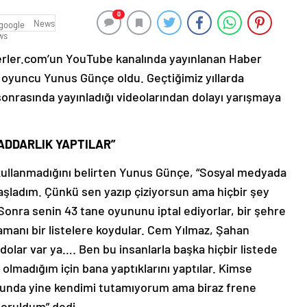
0
News
rler.com’un YouTube kanalında yayınlanan Haber
oyuncu Yunus Günçe oldu. Geçtiğimiz yıllarda
sonrasında yayınladığı videolarından dolayı yarışmaya
ADDARLIK YAPTILAR”
k kullanmadığını belirten Yunus Günçe, “Sosyal medyada
aşladım. Çünkü sen yazıp çiziyorsun ama hiçbir şey
Sonra senin 43 tane oyununu iptal ediyorlar, bir şehre
manı bir listelere koydular. Cem Yılmaz, Şahan
olar var ya…. Ben bu insanlarla başka hiçbir listede
 olmadığım için bana yaptıklarını yaptılar. Kimse
ğunda yine kendimi tutamıyorum ama biraz frene
yoruldum” dedi.