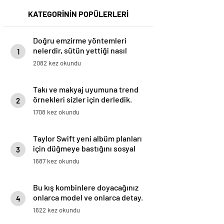
KATEGORİNİN POPÜLERLERİ
Doğru emzirme yöntemleri
nelerdir, sütün yettiği nasıl
1
anlaşılır?
2082 kez okundu
Takı ve makyaj uyumuna trend
örnekleri sizler için derledik.
2
1708 kez okundu
Taylor Swift yeni albüm planları
için düğmeye bastığını sosyal
3
medyadan duyurdu!
1687 kez okundu
Bu kış kombinlere doyacağınız
onlarca model ve onlarca detay.
4
1622 kez okundu