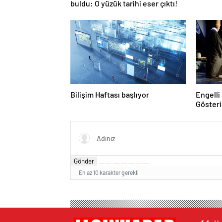
buldu: O yüzük tarihi eser çıktı!
Bilişim Haftası başlıyor
Engell
Gösteri
Gönder
En az 10 karakter gerekli