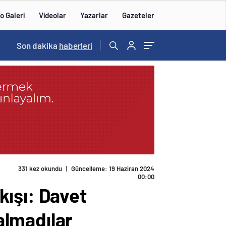
o Galeri
Videolar
Yazarlar
Gazeteler
Son dakika
haberleri
331 kez okundu
|
Güncelleme: 19 Haziran 2024
00:00
kışı: Davet
almadılar