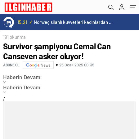
15:21
/
Norweç silahlı kuvvetleri kadınlardan oluşan özel kuvvetler eğitimlerini başlattı.
191 okunma
Survivor şampiyonu Cemal Can
Canseven asker oluyor!
25 Ocak 2025 00:39
ABONE OL
News
Haberin Devamı
Haberin Devamı
/