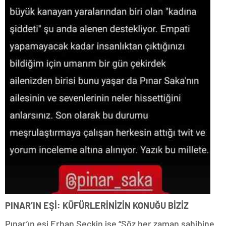
PINAR’IN EŞİ: KÜFÜRLERİNİZİN KONUĞU BİZİZ
Pınar’ın eşi Erhan Seçkin ise “Söz her zaman sahibine