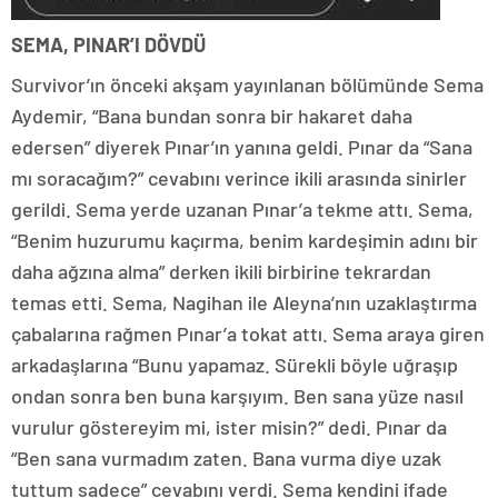
SEMA, PINAR’I DÖVDÜ
Survivor’ın önceki akşam yayınlanan bölümünde Sema
Aydemir, “Bana bundan sonra bir hakaret daha
edersen” diyerek Pınar’ın yanına geldi. Pınar da “Sana
mı soracağım?” cevabını verince ikili arasında sinirler
gerildi. Sema yerde uzanan Pınar’a tekme attı. Sema,
“Benim huzurumu kaçırma, benim kardeşimin adını bir
daha ağzına alma” derken ikili birbirine tekrardan
temas etti. Sema, Nagihan ile Aleyna’nın uzaklaştırma
çabalarına rağmen Pınar’a tokat attı. Sema araya giren
arkadaşlarına “Bunu yapamaz. Sürekli böyle uğraşıp
ondan sonra ben buna karşıyım. Ben sana yüze nasıl
vurulur göstereyim mi, ister misin?” dedi. Pınar da
“Ben sana vurmadım zaten. Bana vurma diye uzak
tuttum sadece” cevabını verdi. Sema kendini ifade