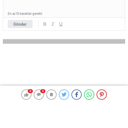
En az 10 karakter gerekli
Gönder
0
0
0
0
361 okunma