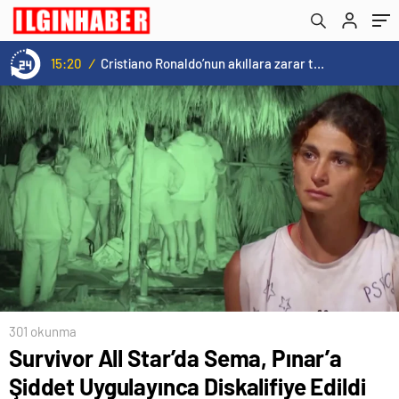
15:20
/
Cristiano Ronaldo’nun akıllara zarar tüm kariyerinin istatistiğini çıkardık !
301 okunma
Survivor All Star’da Sema, Pınar’a
Şiddet Uygulayınca Diskalifiye Edildi