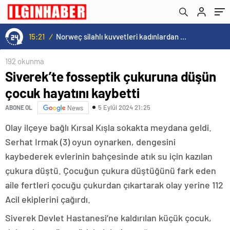
15:21
/
Norweç silahlı kuvvetleri kadınlardan oluşan özel kuvvetler eğitimlerini başlattı.
192 okunma
Siverek’te fosseptik çukuruna düşün
çocuk hayatını kaybetti
5 Eylül 2024 21:25
ABONE OL
News
Olay ilçeye bağlı Kırsal Kışla sokakta meydana geldi.
Serhat Irmak (3) oyun oynarken, dengesini
kaybederek evlerinin bahçesinde atık su için kazılan
çukura düştü. Çocuğun çukura düştüğünü fark eden
aile fertleri çocuğu çukurdan çıkartarak olay yerine 112
Acil ekiplerini çağırdı.
Siverek Devlet Hastanesi’ne kaldırılan küçük çocuk,