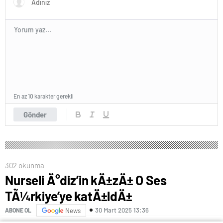
En az 10 karakter gerekli
Gönder
302 okunma
Nurseli Ä°diz’in kÄ±zÄ± O Ses
TÃ¼rkiye’ye katÄ±ldÄ±
30 Mart 2025 13:36
ABONE OL
News