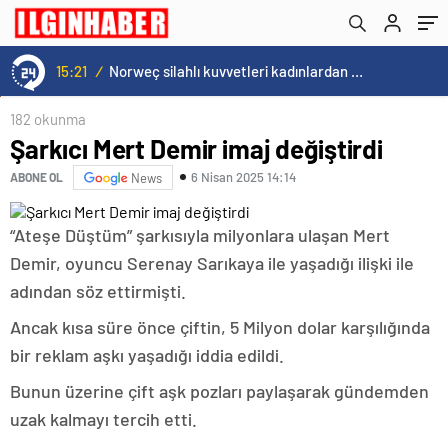
15:21
/
Norweç silahlı kuvvetleri kadınlardan oluşan özel kuvvetler eğitimlerini başlattı.
182 okunma
Şarkıcı Mert Demir imaj değiştirdi
6 Nisan 2025 14:14
ABONE OL
News
“Ateşe Düştüm” şarkısıyla milyonlara ulaşan Mert
Demir, oyuncu Serenay Sarıkaya ile yaşadığı ilişki ile
adından söz ettirmişti.
Ancak kısa süre önce çiftin, 5 Milyon dolar karşılığında
bir reklam aşkı yaşadığı iddia edildi.
Bunun üzerine çift aşk pozları paylaşarak gündemden
uzak kalmayı tercih etti.