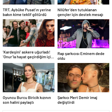
TRT, Aybüke Pusat’ın yerine
Nilüfer’den tutuklanan
bakın kime teklif götürdü
gençler için destek mesajı
‘Kardeşini’ askere uğurladı!
Rap şarkıcısı Eminem dede
‘Onur’la hayat geçirdiğim için
oldu
çok mutluyum’
Oyuncu Burcu Biricik kızının
Şarkıcı Mert Demir imaj
son halini paylaştı
değiştirdi