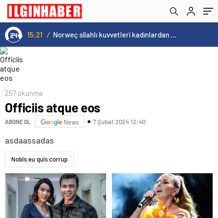
15:21
/
Norweç silahlı kuvvetleri kadınlardan oluşan özel kuvvetler eğitimlerini başlattı.
257 okunma
Officiis atque eos
7 Şubat 2024 12:40
ABONE OL
News
asdaassadas
Nobis eu quis corrup