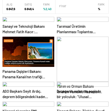
ALIŞ
SATIŞ
FARK
FARK
FİYAT
6.647,6
6.648,4
%2,40
%
Sanayi ve Teknoloji Bakanı
Tarımsal Üretimin
Mehmet Fatih Kacır:
Planlanması Toplantısı
“Teknolojiyi kim geliştiriyorsa
Tekirdağ’da Gerçekleşti
kuralları o koyacak”
Panama Dışişleri Bakanı:
Panama Kanalı’nın trafiği
artıyor
Tarım ve Orman Bakanı
ASO Başkanı Seyit Ardıç,
Gezegenin sırlarının peşinde
İbrahim Yumaklı, Ramazan
deprem bölgesindeki kadın
bir yolculuk: “Ulusal
denetimlerini sıklaştırdıklarını
girişimcilerin desteklenmesi
Antarktika Bilim Seferleri”
açıkladı
gerektiğini vurguladı