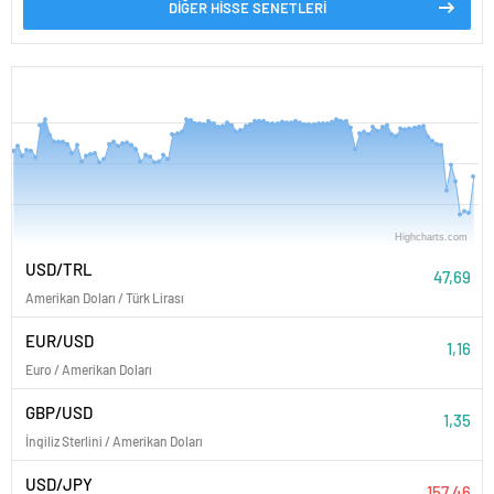
DİĞER HİSSE SENETLERİ
PARİTELER
Highcharts.com
7. Ağustos
04:00
08:00
12:00
16:00
USD/TRL
47,69
Amerikan Doları / Türk Lirası
EUR/USD
1,16
Euro / Amerikan Doları
GBP/USD
1,35
İngiliz Sterlini / Amerikan Doları
USD/JPY
157,46