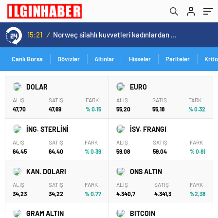
15:21
/
Norweç silahlı kuvvetleri kadınlardan oluşan özel kuvvetler eğitimlerini başlattı.
Canlı Borsa
Dövizler
Altınlar
Hisseler
Pariteler
Krit
DOLAR
EURO
ALIŞ
SATIŞ
FARK
ALIŞ
SATIŞ
FARK
47,70
47,69
% 0.15
55,20
55,18
% 0.32
İNG. STERLİNİ
İSV. FRANGI
ALIŞ
SATIŞ
FARK
ALIŞ
SATIŞ
FARK
64,45
64,40
% 0.39
59,08
59,04
% 0.81
KAN. DOLARI
ONS ALTIN
ALIŞ
SATIŞ
FARK
ALIŞ
SATIŞ
FARK
34,23
34,22
% 0.77
4.340,7
4.341,3
%2,38
GRAM ALTIN
BITCOIN