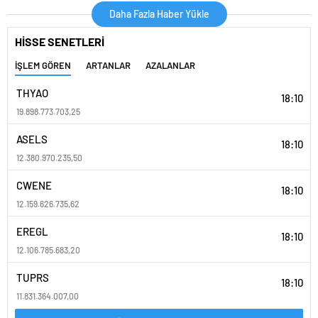
çıkarmayı hedefliyor
Daha Fazla Haber Yükle
HİSSE SENETLERİ
İŞLEM GÖREN
ARTANLAR
AZALANLAR
THYAO
18:10
19.898.773.703,25
ASELS
18:10
12.380.970.235,50
CWENE
18:10
12.159.626.735,62
EREGL
18:10
12.106.785.683,20
TUPRS
18:10
11.831.364.007,00