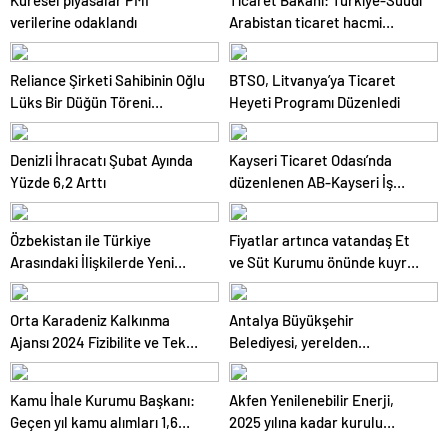
Küresel piyasalar PMI
Ticaret Bakanı: Türkiye-Suudi
verilerine odaklandı
Arabistan ticaret hacmi
artacak
Reliance Şirketi Sahibinin Oğlu
BTSO, Litvanya’ya Ticaret
Lüks Bir Düğün Töreni
Heyeti Programı Düzenledi
Düzenledi
Denizli İhracatı Şubat Ayında
Kayseri Ticaret Odası’nda
Yüzde 6,2 Arttı
düzenlenen AB-Kayseri İş
Forumu’nda yeşil dönüşüm ve
dijitalleşme vurgusu yapıldı
Özbekistan ile Türkiye
Fiyatlar artınca vatandaş Et
Arasındaki İlişkilerde Yeni
ve Süt Kurumu önünde kuyruk
Dönem
oldu
Orta Karadeniz Kalkınma
Antalya Büyükşehir
Ajansı 2024 Fizibilite ve Teknik
Belediyesi, yerelden
Destek Programlarını İlan Etti
kalkınmada model oluyor
Kamu İhale Kurumu Başkanı:
Akfen Yenilenebilir Enerji,
Geçen yıl kamu alımları 1,6
2025 yılına kadar kurulu
trilyon liraya ulaştı
gücünü 1200 megavata