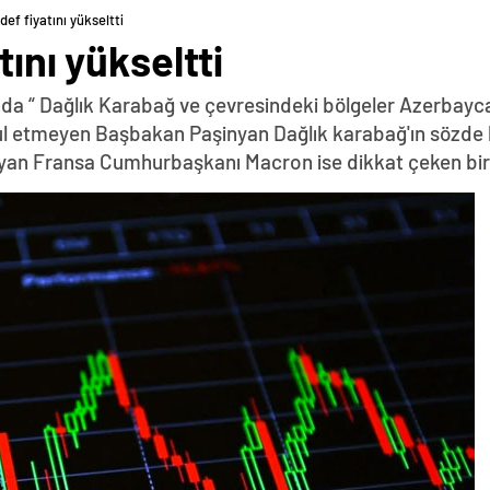
def fiyatını yükseltti
tını yükseltti
da “ Dağlık Karabağ ve çevresindeki bölgeler Azerbayca
abul etmeyen Başbakan Paşinyan Dağlık karabağ'ın sözde 
yan Fransa Cumhurbaşkanı Macron ise dikkat çeken bir z