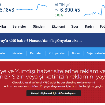
55.36
6720
O
ALTIN(gr)
5,1843
6.690,45
3,06%
54.72
6600
12:00
12:00
kika
Servisler
Gündem
Ekonomi
Spor
Kadın
Fot
Galatasaray’a kötü haber! Monaco’dan flaş Onyekuru kararı.
ınlar
Hisseler
Pariteler
Kritoparalar
Borsa
Diğer Haberle