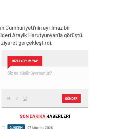
n Cumhuriyeti'nin ayrılmaz bir
lideri Arayik Harutyunyan'la görüştü.
iyaret gerçekleştirdi.
HIZLI YORUM YAP
GÖNDER
SON DAKİKA
HABERLERİ
GÜNDEM
07 Ağustos 2026