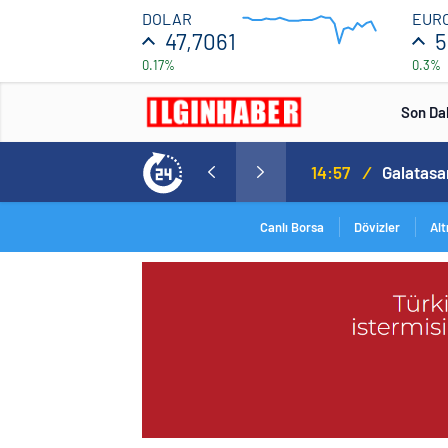
47.706
DOLAR
EUR
47,7061
5
0.17%
0.3%
47.698
12:00
Son Da
Cristiano Ronaldo’nun akıllara zarar tüm kariyerinin istatistiğini çıkardık !
14:57
/
Canlı Borsa
Dövizler
Alt