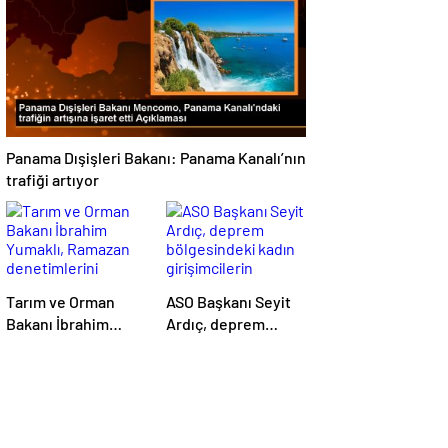
geliştiriyorsa
Gerçekleşti
kuralları o koyacak”
Panama Dışişleri Bakanı: Panama Kanalı’nın
trafiği artıyor
Tarım ve Orman
ASO Başkanı Seyit
Bakanı İbrahim
Ardıç, deprem
Yumaklı, Ramazan
bölgesindeki kadın
denetimlerini
girişimcilerin
sıklaştırdıklarını
desteklenmesi
açıkladı
gerektiğini
vurguladı