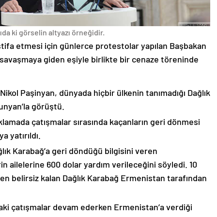
da ki görselin altyazı örneğidir.
stifa etmesi için günlerce protestolar yapılan Başbakan
avaşmaya giden eşiyle birlikte bir cenaze töreninde
 Nikol Paşinyan, dünyada hiçbir ülkenin tanımadığı Dağlık
unyan’la görüştü.
çıklamada çatışmalar sırasında kaçanların geri dönmesi
 yatırıldı.
lık Karabağ’a geri döndüğü bilgisini veren
n ailelerine 600 dolar yardım verileceğini söyledi. 10
n belirsiz kalan Dağlık Karabağ Ermenistan tarafından
ki çatışmalar devam ederken Ermenistan’a verdiği