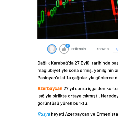
0
BEĞENDİM
ABONE OL
Dağlık Karabağ’da 27 Eylül tarihinde ba
mağlubiyetiyle sona ermiş, yenilginin 
Paşinyan’a istifa çağrılarıyla günlerce 
Azerbaycan
27 yıl sonra işgalden kurtu
ışığıyla birlikte ortaya çıkmıştı. Nere
görüntüsü yürek burktu.
Rusya
heyeti Azerbaycan ve Ermenistan