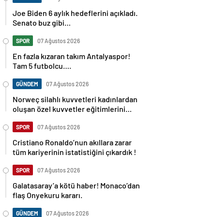
Joe Biden 6 aylık hedeflerini açıkladı.
Senato buz gibi…
SPOR
07 Ağustos 2026
En fazla kızaran takım Antalyaspor!
Tam 5 futbolcu….
GÜNDEM
07 Ağustos 2026
Norweç silahlı kuvvetleri kadınlardan
oluşan özel kuvvetler eğitimlerini
başlattı.
SPOR
07 Ağustos 2026
Cristiano Ronaldo’nun akıllara zarar
tüm kariyerinin istatistiğini çıkardık !
SPOR
07 Ağustos 2026
Galatasaray’a kötü haber! Monaco’dan
flaş Onyekuru kararı.
GÜNDEM
07 Ağustos 2026