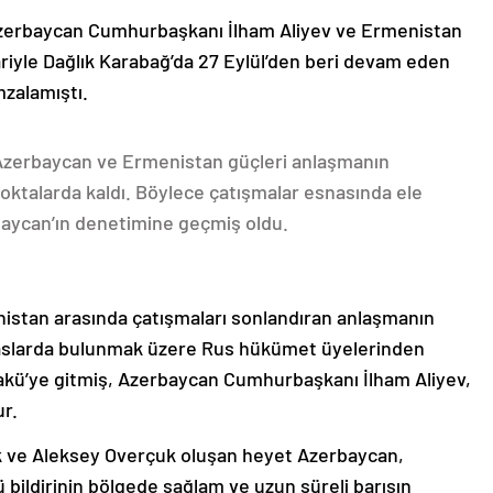
Azerbaycan Cumhurbaşkanı İlham Aliyev ve Ermenistan
ariyle Dağlık Karabağ’da 27 Eylül’den beri devam eden
mzalamıştı.
 Azerbaycan ve Ermenistan güçleri anlaşmanın
oktalarda kaldı. Böylece çatışmalar esnasında ele
rbaycan’ın denetimine geçmiş oldu.
nistan arasında çatışmaları sonlandıran anlaşmanın
emaslarda bulunmak üzere Rus hükümet üyelerinden
akü’ye gitmiş, Azerbaycan Cumhurbaşkanı İlham Aliyev,
ur.
k ve Aleksey Overçuk oluşan heyet Azerbaycan,
 bildirinin bölgede sağlam ve uzun süreli barışın