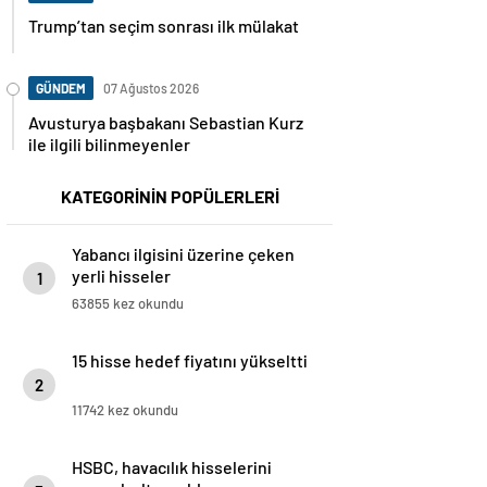
Trump’tan seçim sonrası ilk mülakat
GÜNDEM
07 Ağustos 2026
Avusturya başbakanı Sebastian Kurz
ile ilgili bilinmeyenler
KATEGORİNİN POPÜLERLERİ
Yabancı ilgisini üzerine çeken
yerli hisseler
1
63855 kez okundu
15 hisse hedef fiyatını yükseltti
2
11742 kez okundu
HSBC, havacılık hisselerini