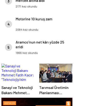
mercek altına aldı
3
2171 kez okundu
Motorine 10 kuruş zam
4
2064 kez okundu
Aramco’nun net kârı yüzde 25
eridi
5
1966 kez okundu
Sanayi ve Teknoloji
Tarımsal Üretimin
Bakanı Mehmet
Planlanması
Fatih Kacır:
Toplantısı
“Teknolojiyi kim
Tekirdağ’da