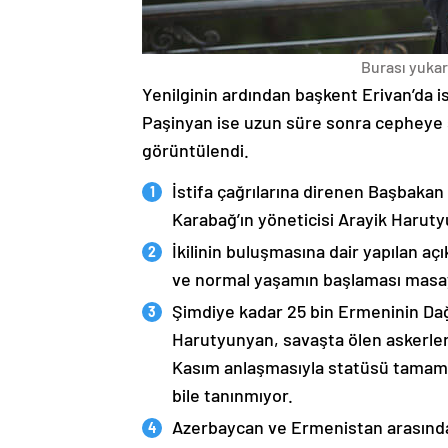
Burası yukarı
Yenilginin ardından başkent Erivan’da i
Paşinyan ise uzun süre sonra cepheye s
görüntülendi.
İstifa çağrılarına direnen Başbakan
Karabağ’ın yöneticisi Arayik Haruty
İkilinin buluşmasına dair yapılan a
ve normal yaşamın başlaması masaya
Şimdiye kadar 25 bin Ermeninin Dağ
Harutyunyan, savaşta ölen askerleri
Kasım anlaşmasıyla statüsü tamame
bile tanınmıyor.
Azerbaycan ve Ermenistan arasında