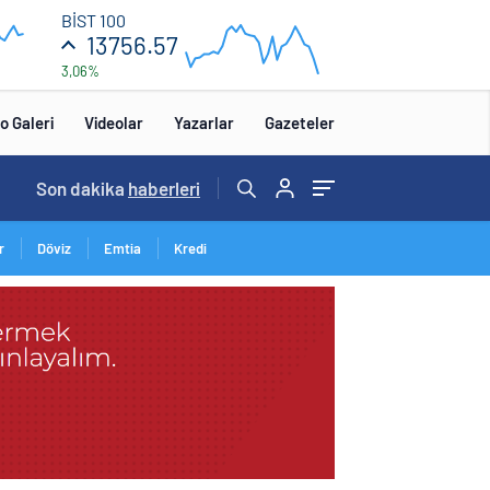
13
BİST 100
850
13756.57
3,06%
13
750
12:00
o Galeri
Videolar
Yazarlar
Gazeteler
00:19
Son dakika
/
Trump’tan seçim sonrası ilk mülakat
haberleri
r
Döviz
Emtia
Kredi