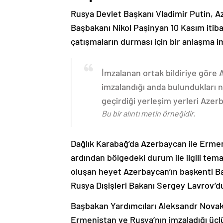
Rusya Devlet Başkanı Vladimir Putin, 
Başbakanı Nikol Paşinyan 10 Kasım itib
çatışmaların durması için bir anlaşma i
İmzalanan ortak bildiriye göre
imzalandığı anda bulundukları n
geçirdiği yerleşim yerleri Aze
Bu bir alıntı metin örneğidir.
Dağlık Karabağ’da Azerbaycan ile Erme
ardından bölgedeki durum ile ilgili t
oluşan heyet Azerbaycan’ın başkenti B
Rusya Dışişleri Bakanı Sergey Lavrov’d
Başbakan Yardımcıları Aleksandr Nova
Ermenistan ve Rusya’nın imzaladığı üçlü