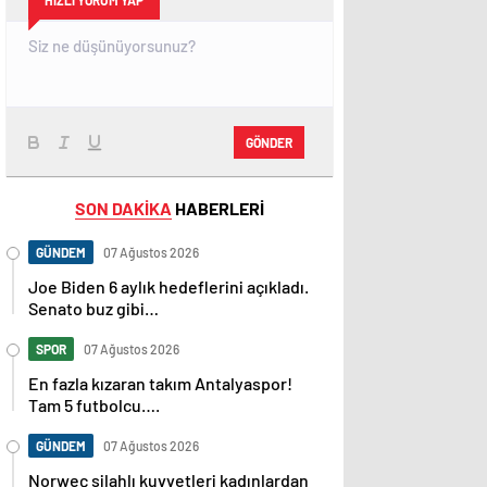
HIZLI YORUM YAP
GÖNDER
SON DAKİKA
HABERLERİ
GÜNDEM
07 Ağustos 2026
Joe Biden 6 aylık hedeflerini açıkladı.
Senato buz gibi…
SPOR
07 Ağustos 2026
En fazla kızaran takım Antalyaspor!
Tam 5 futbolcu….
GÜNDEM
07 Ağustos 2026
Norweç silahlı kuvvetleri kadınlardan