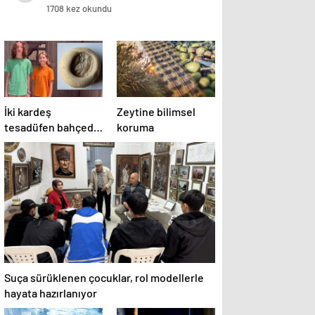
1708 kez okundu
İki kardeş
Zeytine bilimsel
tesadüfen bahçede
koruma
buldu: O yüzük
tarihi eser çıktı!
Suça sürüklenen çocuklar, rol modellerle
hayata hazırlanıyor