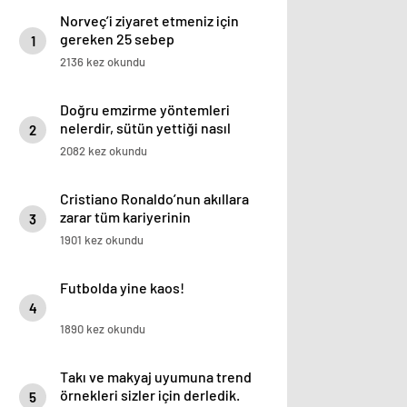
Norveç’i ziyaret etmeniz için
gereken 25 sebep
1
2136 kez okundu
Doğru emzirme yöntemleri
nelerdir, sütün yettiği nasıl
2
anlaşılır?
2082 kez okundu
Cristiano Ronaldo’nun akıllara
zarar tüm kariyerinin
3
istatistiğini çıkardık !
1901 kez okundu
Futbolda yine kaos!
4
1890 kez okundu
Takı ve makyaj uyumuna trend
örnekleri sizler için derledik.
5