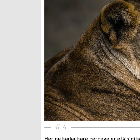
4
Her ne kadar kare çerçeveler etkisini k