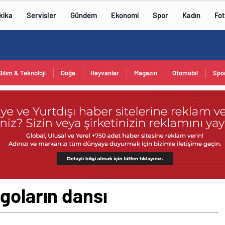
kika
Servisler
Gündem
Ekonomi
Spor
Kadın
Fot
Bilim & Teknoloji
Doğa
Hayvanlar
Magazin
Otomobil
Spo
goların dansı