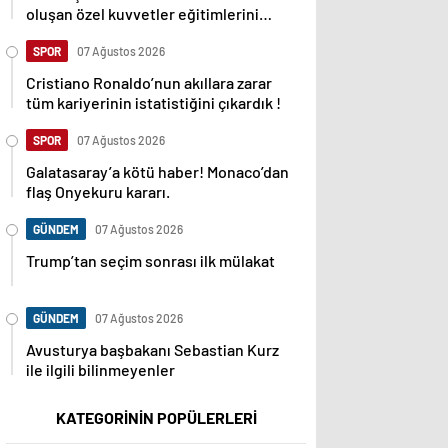
oluşan özel kuvvetler eğitimlerini
başlattı.
SPOR
07 Ağustos 2026
Cristiano Ronaldo’nun akıllara zarar
tüm kariyerinin istatistiğini çıkardık !
SPOR
07 Ağustos 2026
Galatasaray’a kötü haber! Monaco’dan
flaş Onyekuru kararı.
GÜNDEM
07 Ağustos 2026
Trump’tan seçim sonrası ilk mülakat
GÜNDEM
07 Ağustos 2026
Avusturya başbakanı Sebastian Kurz
ile ilgili bilinmeyenler
KATEGORİNİN POPÜLERLERİ