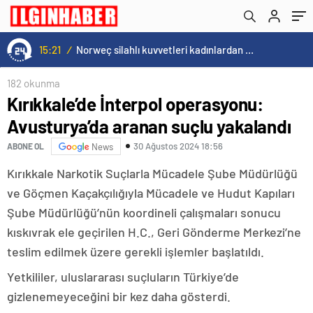
düştü
15:21
/
Norweç silahlı kuvvetleri kadınlardan oluşan özel kuvvetler eğitimlerini başlattı.
182 okunma
Kırıkkale’de İnterpol operasyonu:
Avusturya’da aranan suçlu yakalandı
30 Ağustos 2024 18:56
ABONE OL
News
Kırıkkale Narkotik Suçlarla Mücadele Şube Müdürlüğü
ve Göçmen Kaçakçılığıyla Mücadele ve Hudut Kapıları
Şube Müdürlüğü’nün koordineli çalışmaları sonucu
kıskıvrak ele geçirilen H.C., Geri Gönderme Merkezi’ne
teslim edilmek üzere gerekli işlemler başlatıldı.
Yetkililer, uluslararası suçluların Türkiye’de
gizlenemeyeceğini bir kez daha gösterdi.