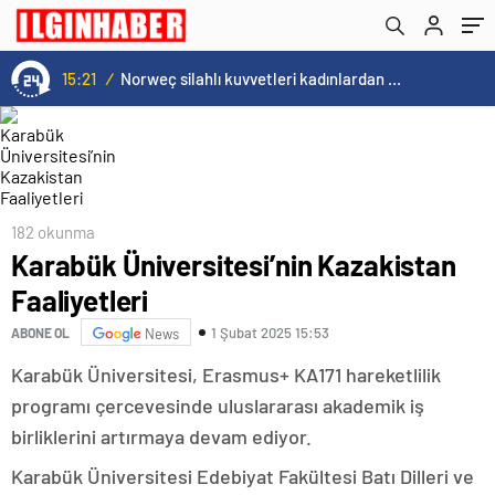
15:21
/
Norweç silahlı kuvvetleri kadınlardan oluşan özel kuvvetler eğitimlerini başlattı.
182 okunma
Karabük Üniversitesi’nin Kazakistan
Faaliyetleri
1 Şubat 2025 15:53
ABONE OL
News
Karabük Üniversitesi, Erasmus+ KA171 hareketlilik
programı çercevesinde uluslararası akademik iş
birliklerini artırmaya devam ediyor.
Karabük Üniversitesi Edebiyat Fakültesi Batı Dilleri ve