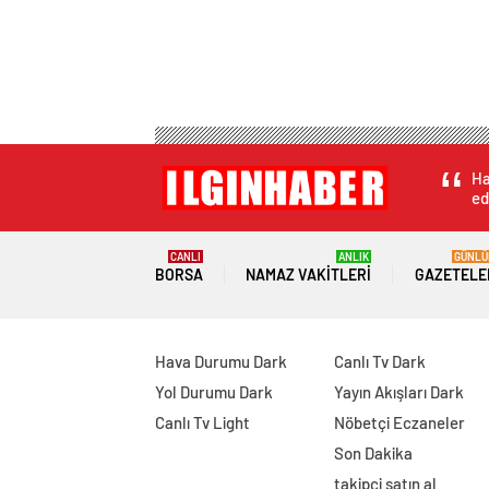
Ha
ed
CANLI
ANLIK
GÜNLÜ
BORSA
NAMAZ VAKITLERI
GAZETELE
Hava Durumu Dark
Canlı Tv Dark
Yol Durumu Dark
Yayın Akışları Dark
Canlı Tv Light
Nöbetçi Eczaneler
Son Dakika
takipçi satın al