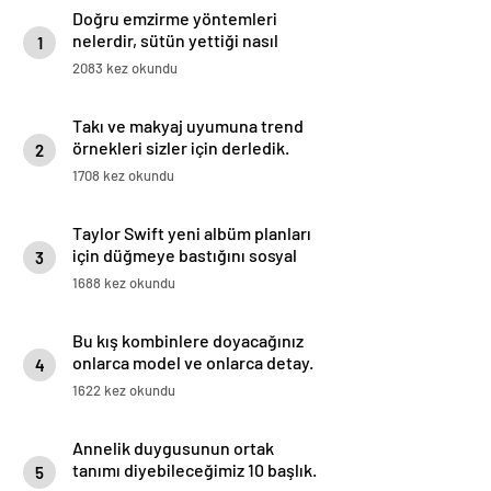
Doğru emzirme yöntemleri
nelerdir, sütün yettiği nasıl
1
anlaşılır?
2083 kez okundu
Takı ve makyaj uyumuna trend
örnekleri sizler için derledik.
2
1708 kez okundu
Taylor Swift yeni albüm planları
için düğmeye bastığını sosyal
3
medyadan duyurdu!
1688 kez okundu
Bu kış kombinlere doyacağınız
onlarca model ve onlarca detay.
4
1622 kez okundu
Annelik duygusunun ortak
tanımı diyebileceğimiz 10 başlık.
5