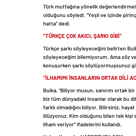
Türk mutfağına yönelik değerlendirme
olduğunu söyledi. “Yeşil ve içinde piri
hatta” dedi.
“TÜRKÇE ÇOK AKICI, ŞARKI GİBİ”
Türkçe şarkı söyleyeceğini belirten Buika
söyleyeceğim bilemiyorum. Ama söz verd
konuşurken şarkı söylüyormuşsunuz gib
“İLHAMIMI İNSANLARIN ORTAK DİLİ A
Buika, “Biliyor musun, sanırım ortak bir di
biz tüm dünyadaki insanlar olarak bu di
farklı olmadığını biliyor. Bilirsiniz, haya
illüzyonuz. Kim olduğunu bilen tek kişi 
ilham veriyor” ifadelerini kullandı.