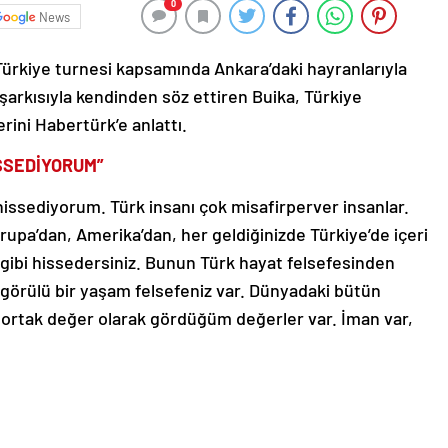
0
News
Türkiye turnesi kapsamında Ankara’daki hayranlarıyla
şarkısıyla kendinden söz ettiren Buika, Türkiye
erini Habertürk’e anlattı.
İSSEDİYORUM”
hissediyorum. Türk insanı çok misafirperver insanlar.
rupa’dan, Amerika’dan, her geldiğinizde Türkiye’de içeri
 gibi hissedersiniz. Bunun Türk hayat felsefesinden
örülü bir yaşam felsefeniz var. Dünyadaki bütün
e ortak değer olarak gördüğüm değerler var. İman var,