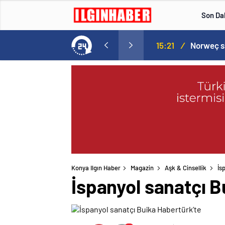
Son Da
aspor! Tam 5 futbolcu….
15:21
/
Konya Ilgın Haber
Magazin
Aşk & Cinsellik
İs
İspanyol sanatçı B