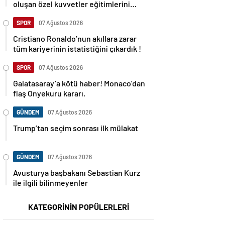
oluşan özel kuvvetler eğitimlerini
başlattı.
SPOR
07 Ağustos 2026
Cristiano Ronaldo’nun akıllara zarar
tüm kariyerinin istatistiğini çıkardık !
SPOR
07 Ağustos 2026
Galatasaray’a kötü haber! Monaco’dan
flaş Onyekuru kararı.
GÜNDEM
07 Ağustos 2026
Trump’tan seçim sonrası ilk mülakat
GÜNDEM
07 Ağustos 2026
Avusturya başbakanı Sebastian Kurz
ile ilgili bilinmeyenler
KATEGORİNİN POPÜLERLERİ