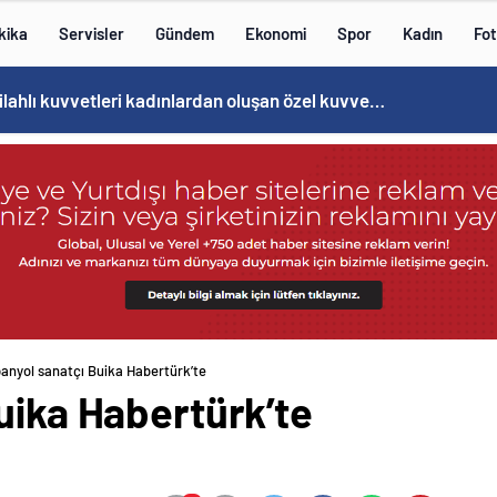
kika
Servisler
Gündem
Ekonomi
Spor
Kadın
Fot
Norweç silahlı kuvvetleri kadınlardan oluşan özel kuvvetler eğitimlerini başlattı.
panyol sanatçı Buika Habertürk’te
uika Habertürk’te