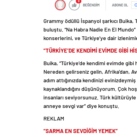
0
BEĞENDİM
ABONE OL
Grammy ödüllü İspanyol şarkıcı Buika, 
buluştu. “Na Habra Nadie En El Mundo” 
konserlerini, ve Türkiye’ye dair izleniml
“TÜRKİYE’DE KENDİMİ EVİMDE GİBİ H
Buika, “Türkiye’de kendimi evimde gibi 
Nereden gelirseniz gelin, Afrika’dan, Av
adım attığınızda kendinizi evinizdeymiş
kaynaklandığını düşünüyorum. Çok hoşg
insanları seviyorsunuz. Türk kültürüyl
anneye sevgi var” diye konuştu.
REKLAM
“SARMA EN SEVDİĞİM YEMEK”