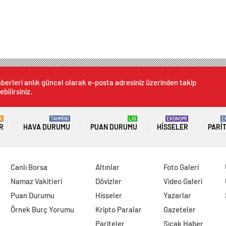
berleri anlık güncel olarak e-posta adresiniz üzerinden takip
ebilirsiniz.
K
TAHMİNİ
LİG
EKONOMİ
E
R
HAVA DURUMU
PUAN DURUMU
HISSELER
PARI
Canlı Borsa
Altınlar
Foto Galeri
Namaz Vakitleri
Dövizler
Video Galeri
Puan Durumu
Hisseler
Yazarlar
Örnek Burç Yorumu
Kripto Paralar
Gazeteler
Pariteler
Sıcak Haber