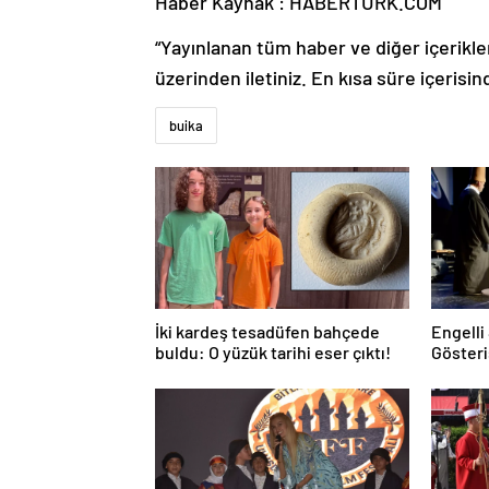
Haber Kaynak : HABERTURK.COM
“Yayınlanan tüm haber ve diğer içerikler i
üzerinden iletiniz. En kısa süre içerisin
buika
İki kardeş tesadüfen bahçede
Engell
buldu: O yüzük tarihi eser çıktı!
Gösteri