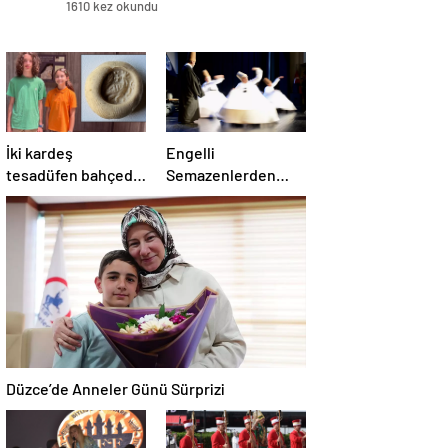
1610 kez okundu
İki kardeş
Engelli
tesadüfen bahçede
Semazenlerden
buldu: O yüzük
Sema Gösterisi
tarihi eser çıktı!
Düzce’de Anneler Günü Sürprizi