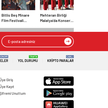
Bitlis Beş Minare
Mehteran Birliği
Film Festivali
Malatya’da Konser
Başladı
Verdi
KONOMİ
TRAFİK
CANLI
TELER
YOL DURUMU
KRIPTO PARALAR
Üye Giriş
Üye Kayıt
Şifremi Unuttum