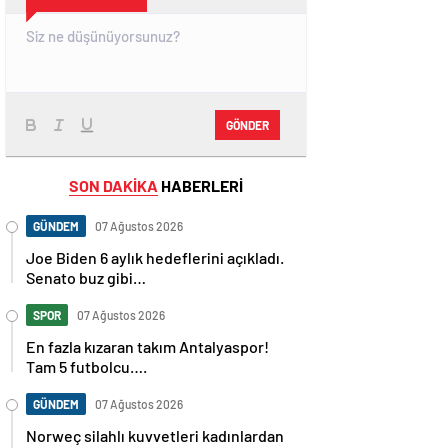
GÖNDER
SON DAKİKA
HABERLERİ
GÜNDEM
07 Ağustos 2026
Joe Biden 6 aylık hedeflerini açıkladı.
Senato buz gibi…
SPOR
07 Ağustos 2026
En fazla kızaran takım Antalyaspor!
Tam 5 futbolcu….
GÜNDEM
07 Ağustos 2026
Norweç silahlı kuvvetleri kadınlardan