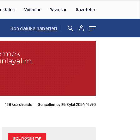
o Galeri
Videolar
Yazarlar
Gazeteler
15:20
Son dakika
/
haberleri
169 kez okundu
|
Güncelleme: 25 Eylül 2024 16:50
HIZLI YORUM YAP