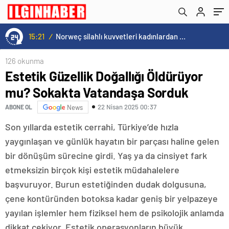
15:20
/
Cristiano Ronaldo’nun akıllara zarar tüm kariyerinin istatistiğini çıkardık !
126 okunma
Estetik Güzellik Doğallığı Öldürüyor
mu? Sokakta Vatandaşa Sorduk
22 Nisan 2025 00:37
ABONE OL
News
Son yıllarda estetik cerrahi, Türkiye’de hızla
yaygınlaşan ve günlük hayatın bir parçası haline gelen
bir dönüşüm sürecine girdi. Yaş ya da cinsiyet fark
etmeksizin birçok kişi estetik müdahalelere
başvuruyor. Burun estetiğinden dudak dolgusuna,
çene kontüründen botoksa kadar geniş bir yelpazeye
yayılan işlemler hem fiziksel hem de psikolojik anlamda
dikkat çekiyor. Estetik operasyonların büyük