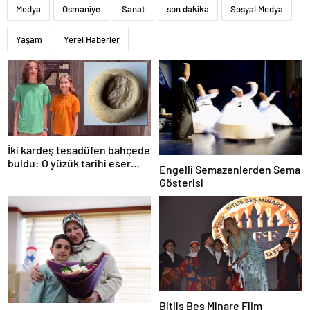
Medya
Osmaniye
Sanat
son dakika
Sosyal Medya
Yaşam
Yerel Haberler
İki kardeş tesadüfen bahçede
buldu: O yüzük tarihi eser
Engelli Semazenlerden Sema
çıktı!
Gösterisi
Bitlis Beş Minare Film