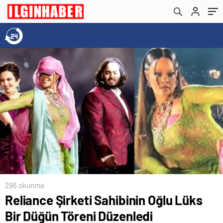
296 okunma
Reliance Şirketi Sahibinin Oğlu Lüks
Bir Düğün Töreni Düzenledi