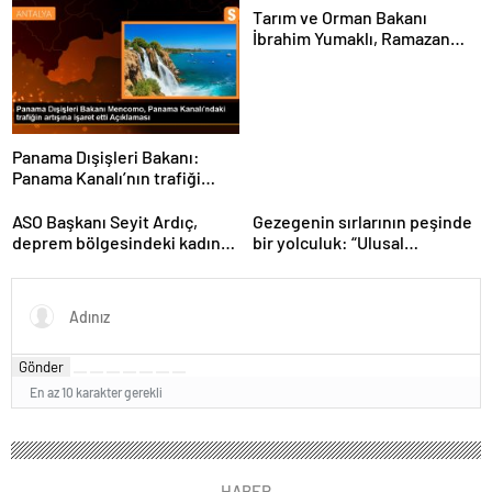
Tarım ve Orman Bakanı
İbrahim Yumaklı, Ramazan
denetimlerini
sıklaştırdıklarını açıkladı
Panama Dışişleri Bakanı:
Panama Kanalı’nın trafiği
artıyor
ASO Başkanı Seyit Ardıç,
Gezegenin sırlarının peşinde
deprem bölgesindeki kadın
bir yolculuk: “Ulusal
girişimcilerin desteklenmesi
Antarktika Bilim Seferleri”
gerektiğini vurguladı
Gönder
En az 10 karakter gerekli
HABER