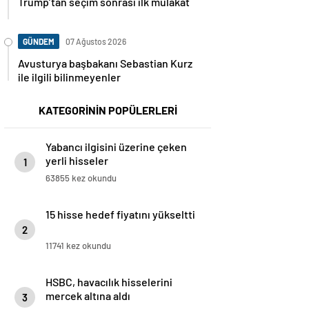
Trump’tan seçim sonrası ilk mülakat
GÜNDEM
07 Ağustos 2026
Avusturya başbakanı Sebastian Kurz
ile ilgili bilinmeyenler
KATEGORİNİN POPÜLERLERİ
Yabancı ilgisini üzerine çeken
yerli hisseler
1
63855 kez okundu
15 hisse hedef fiyatını yükseltti
2
11741 kez okundu
HSBC, havacılık hisselerini
mercek altına aldı
3