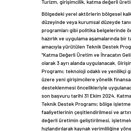
Turizm, girişimcilik, katma değerli üret
Bölgedeki yerel aktörlerin bölgesel kal
düzeyinde veya kurumsal düzeyde tanıml
programları gibi politika belgelerinde ö
hazırlık ve uygulama aşamalarında bir t
amacıyla yürütülen Teknik Destek Progr
“Katma Değerli Üretim ve İhracatın Geliş
olarak 3 ayrı alanda uygulanacak. Giri
Programı; teknoloji odaklı ve yenilikçi g
üzere yeni girişimcilere yönelik finansa
desteklenmesi öncelikleriyle uygulanac
son başvuru tarihi 31 Ekim 2024. Katma 
Teknik Destek Programı; bölge işletmeler
faaliyetlerinin çeşitlendirilmesi ve art
değerli üretimin geliştirilmesi, işletme
hızlandırılarak kaynak verimliliğine yön