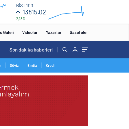
14
BİST 100
000
13815.02
2,18%
13
680
00:00
o Galeri
Videolar
Yazarlar
Gazeteler
Son dakika
haberleri
r
Döviz
Emtia
Kredi