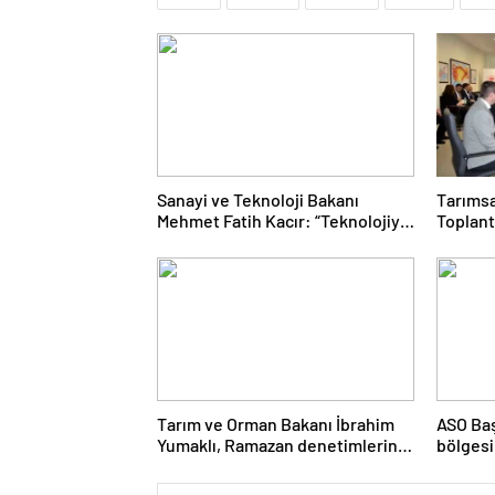
Sanayi ve Teknoloji Bakanı
Tarımsa
Mehmet Fatih Kacır: “Teknolojiyi
Toplant
kim geliştiriyorsa kuralları o
Gerçekl
koyacak”
Tarım ve Orman Bakanı İbrahim
ASO Baş
Yumaklı, Ramazan denetimlerini
bölgesi
sıklaştırdıklarını açıkladı
destekl
vurgula