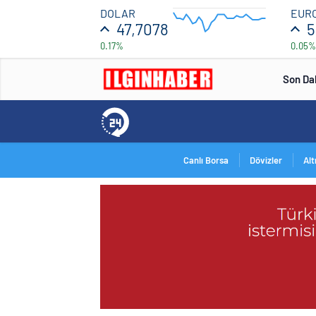
47.7056
DOLAR
EUR
47,7078
5
0.17%
0.05%
47.7024
08:00
Son Da
Canlı Borsa
Dövizler
Alt