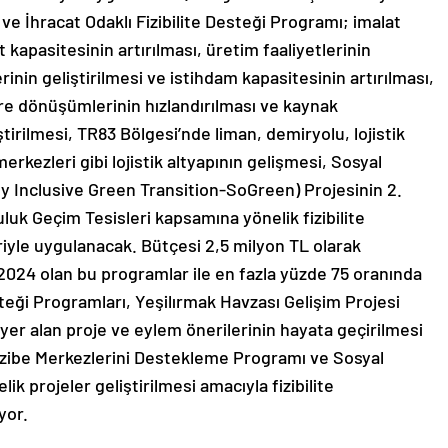
ve İhracat Odaklı Fizibilite Desteği Programı; imalat
t kapasitesinin artırılması, üretim faaliyetlerinin
rinin geliştirilmesi ve istihdam kapasitesinin artırılması,
ere dönüşümlerinin hızlandırılması ve kaynak
ştirilmesi, TR83 Bölgesi’nde liman, demiryolu, lojistik
kezleri gibi lojistik altyapının gelişmesi, Sosyal
ly Inclusive Green Transition-SoGreen) Projesinin 2.
luk Geçim Tesisleri kapsamına yönelik fizibilite
riyle uygulanacak. Bütçesi 2,5 milyon TL olarak
k 2024 olan bu programlar ile en fazla yüzde 75 oranında
steği Programları, Yeşilırmak Havzası Gelişim Projesi
er alan proje ve eylem önerilerinin hayata geçirilmesi
zibe Merkezlerini Destekleme Programı ve Sosyal
 projeler geliştirilmesi amacıyla fizibilite
yor.