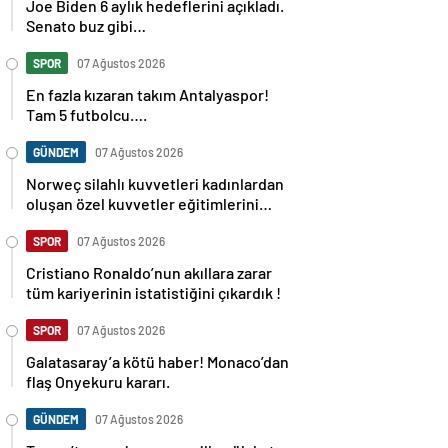
Joe Biden 6 aylık hedeflerini açıkladı.
Senato buz gibi…
SPOR
07 Ağustos 2026
En fazla kızaran takım Antalyaspor!
Tam 5 futbolcu….
GÜNDEM
07 Ağustos 2026
Norweç silahlı kuvvetleri kadınlardan
oluşan özel kuvvetler eğitimlerini
başlattı.
SPOR
07 Ağustos 2026
Cristiano Ronaldo’nun akıllara zarar
tüm kariyerinin istatistiğini çıkardık !
SPOR
07 Ağustos 2026
Galatasaray’a kötü haber! Monaco’dan
flaş Onyekuru kararı.
GÜNDEM
07 Ağustos 2026