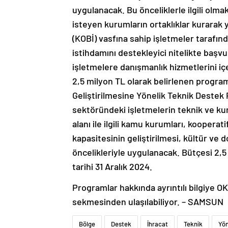
uygulanacak. Bu önceliklerle ilgili olm
isteyen kurumların ortaklıklar kurarak y
(KOBİ) vasfına sahip işletmeler tarafın
istihdamını destekleyici nitelikte başvu
işletmelere danışmanlık hizmetlerini iç
2,5 milyon TL olarak belirlenen program
Geliştirilmesine Yönelik Teknik Destek
sektöründeki işletmelerin teknik ve kur
alanı ile ilgili kamu kurumları, kooperat
kapasitesinin geliştirilmesi, kültür ve do
öncelikleriyle uygulanacak. Bütçesi 2,
tarihi 31 Aralık 2024.
Programlar hakkında ayrıntılı bilgiye O
sekmesinden ulaşılabiliyor. – SAMSUN
Bölge
Destek
İhracat
Teknik
Yön