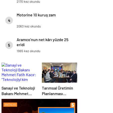
2170 kez okundu
Motorine 10 kuruş zam
4
2063 kez okundu
Aramco’nun net kârı yüzde 25
eridi
5
1965 kez okundu
Sanayi ve Teknoloji
Tarımsal Üretimin
Bakanı Mehmet
Planlanması
Fatih Kacır:
Toplantısı
“Teknolojiyi kim
Tekirdağ’da
geliştiriyorsa
Gerçekleşti