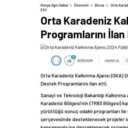
Konya Ilgın Haber
Ekonomi
Borsa
Orta Karad
Etti
Orta Karadeniz Kal
Programlarını İlan 
0
BEĞENDİM
ABONE OL
Orta Karadeniz Kalkınma Ajansı (OKA) 20
Destek Programlarını ilan etti.
Sanayi ve Teknoloji Bakanlığı Kalkınma
Karadeniz Bölgesi’nin (TR83 Bölgesi) ka
yürüttüğü sonuç odaklı programları ile 
çerçevesinde desteklenecek projeler iç
kapsamında ise desteklenecek projeler 