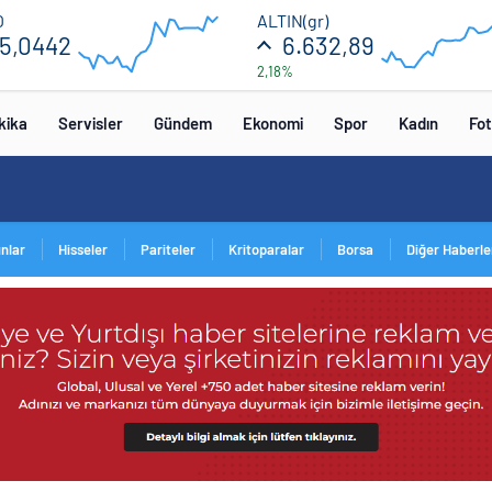
55.05
6640
O
ALTIN(gr)
5,0442
6.632,89
2,18%
54.99
6560
08:00
08:00
kika
Servisler
Gündem
Ekonomi
Spor
Kadın
Fot
ınlar
Hisseler
Pariteler
Kritoparalar
Borsa
Diğer Haberle