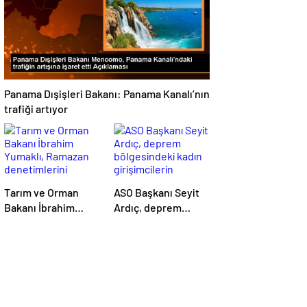
kuralları o koyacak”
Panama Dışişleri Bakanı: Panama Kanalı’nın
trafiği artıyor
Tarım ve Orman
ASO Başkanı Seyit
Bakanı İbrahim
Ardıç, deprem
Yumaklı, Ramazan
bölgesindeki kadın
denetimlerini
girişimcilerin
sıklaştırdıklarını
desteklenmesi
açıkladı
gerektiğini
vurguladı