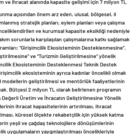
im ve ihracat alanında kapasite gelişimi için 7 milyon TL
kınma açısından önem arz eden, ulusal, bölgesel, il
anmış stratejik planları, eylem planları veya çalışma
nceliklendirilen ve kurumsal kapasite eksikliği nedeniyle
akım sorunlarla karşılaşılan çalışmalarına katkı sağlamak
amları; “Girişimcilik Ekosisteminin Desteklenmesine”,
tirilmesine” ve “Turizmin Geliştirilmesine” yönelik
şimcilik Ekosisteminin Desteklenmesi Teknik Destek
irişimcilik ekosisteminin ayrıca kadınlar öncelikli olmak
l modellerin geliştirilmesi ve mentörlük faaliyetlerinin
ak. Bütçesi 2 milyon TL olarak belirlenen programın
Değerli Üretim ve İhracatın Geliştirilmesine Yönelik
inin ihracat kapasitelerinin artırılması, ihracat
ırılması, küresel ölçekte rekabetçilik için yüksek katma
lerin yeşil ve çağdaş teknolojilere dönüşümlerinin
elik uygulamaların yaygınlaştırılması öncelikleriyle