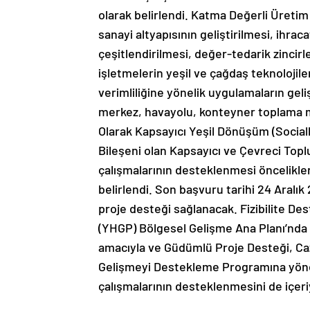
olarak belirlendi. Katma Değerli Üretim 
sanayi altyapısının geliştirilmesi, ihraca
çeşitlendirilmesi, değer-tedarik zincirle
işletmelerin yeşil ve çağdaş teknolojil
verimliliğine yönelik uygulamaların geli
merkez, havayolu, konteyner toplama mer
Olarak Kapsayıcı Yeşil Dönüşüm (Social
Bileşeni olan Kapsayıcı ve Çevreci Toplu
çalışmalarının desteklenmesi öncelikle
belirlendi. Son başvuru tarihi 24 Aralı
proje desteği sağlanacak. Fizibilite De
(YHGP) Bölgesel Gelişme Ana Planı’nda y
amacıyla ve Güdümlü Proje Desteği, Ca
Gelişmeyi Destekleme Programına yönelik
çalışmalarının desteklenmesini de içeri