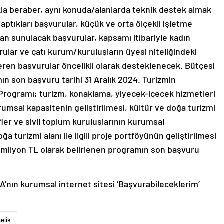
akla beraber, aynı konuda/alanlarda teknik destek almak
aptıkları başvurular, küçük ve orta ölçekli işletme
dan sunulacak başvurular, kapsamı itibariyle kadın
rular ve çatı kurum/kuruluşların üyesi niteliğindeki
eren başvurular öncelikli olarak desteklenecek. Bütçesi
ın son başvuru tarihi 31 Aralık 2024. Turizmin
 Programı; turizm, konaklama, yiyecek-içecek hizmetleri
umsal kapasitenin geliştirilmesi, kültür ve doğa turizmi
ifler ve sivil toplum kuruluşlarının kurumsal
ğa turizmi alanı ile ilgili proje portföyünün geliştirilmesi
5 milyon TL olarak belirlenen programın son başvuru
KA’nın kurumsal internet sitesi ‘Başvurabileceklerim’
elik