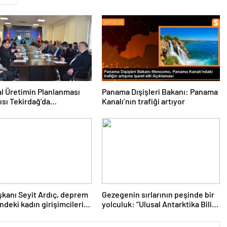
l Üretimin Planlanması
Panama Dışişleri Bakanı: Panama
ısı Tekirdağ’da
Kanalı’nın trafiği artıyor
eşti
kanı Seyit Ardıç, deprem
Gezegenin sırlarının peşinde bir
ndeki kadın girişimcilerin
yolculuk: “Ulusal Antarktika Bilim
enmesi gerektiğini
Seferleri”
dı