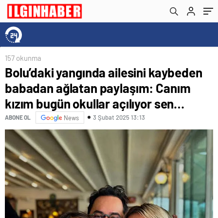
bugün okullar açılıyor sen…
157 okunma
Bolu’daki yangında ailesini kaybeden
babadan ağlatan paylaşım: Canım
kızım bugün okullar açılıyor sen…
3 Şubat 2025 13:13
ABONE OL
News