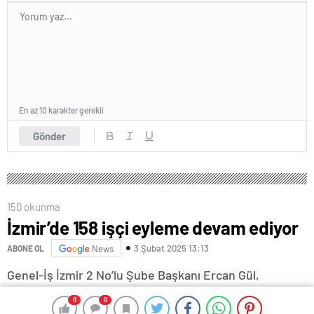
En az 10 karakter gerekli
Gönder
150 okunma
İzmir’de 158 işçi eyleme devam ediyor
3 Şubat 2025 13:13
ABONE OL
News
Genel-İş İzmir 2 No’lu Şube Başkanı Ercan Gül,
gazetecilere, işten çıkarılan işçilerin işlerine geri
0
0
0
0