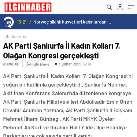
15:20
/
Cristiano Ronaldo’nun akıllara zarar tüm kariyerinin istatistiğini çıkardık !
135 okunma
AK Parti Şanlıurfa İl Kadın Kolları 7.
Olağan Kongresi gerçekleşti
3 Şubat 2025 13:13
ABONE OL
News
AK Parti Şanlıurfa İl Kadın Kolları, 7. Olağan Kongresi’ni
yoğun bir katılımla gerçekleştirdi. Şanlıurfa Mehmet
Akif İnan Konferans Salonu’nda düzenlenen kongreye
AK Parti Şanlıurfa Milletvekilleri Abdülkadir Emin Önen,
Cevahir Asuman Yazmacı, AK Parti Şanlıurfa İl Başkanı
Mehmet İlhami Günbegi, AK Parti MKYK Üyeleri
Mehmet Ali Kurt ve İbrahim Halil Yıldız, İlçe Belediye
Başkanları ve çok sayıda partili katıldı.