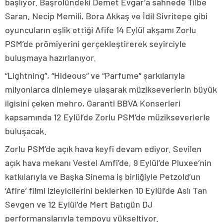
başlıyor. Başrolündeki Demet Evgar’a sahnede Tilbe
Saran, Necip Memili, Bora Akkaş ve İdil Sivritepe gibi
oyuncuların eşlik ettiği Afife 14 Eylül akşamı Zorlu
PSM’de prömiyerini gerçekleştirerek seyirciyle
buluşmaya hazırlanıyor.
“Lightning”, “Hideous” ve “Parfume” şarkılarıyla
milyonlarca dinlemeye ulaşarak müzikseverlerin büyük
ilgisini çeken mehro, Garanti BBVA Konserleri
kapsamında 12 Eylül’de Zorlu PSM’de müzikseverlerle
buluşacak.
Zorlu PSM’de açık hava keyfi devam ediyor. Sevilen
açık hava mekanı Vestel Amfi’de, 9 Eylül’de Pluxee’nin
katkılarıyla ve Başka Sinema iş birliğiyle Petzold’un
‘Afire’ filmi izleyicilerini beklerken 10 Eylül’de Aslı Tan
Sevgen ve 12 Eylül’de Mert Batıgün DJ
performanslarıyla tempoyu yükseltiyor.