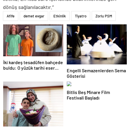
dönüş sağlanılacaktır.”
Afife
demet evgar
Etkinlik
Tiyatro
Zorlu PSM
İki kardeş tesadüfen bahçede
buldu: O yüzük tarihi eser
Engelli Semazenlerden Sema
çıktı!
Gösterisi
Bitlis Beş Minare Film
Festivali Başladı