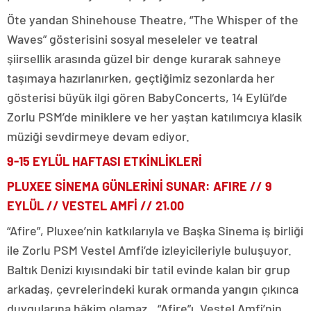
Öte yandan Shinehouse Theatre, “The Whisper of the
Waves” gösterisini sosyal meseleler ve teatral
şiirsellik arasında güzel bir denge kurarak sahneye
taşımaya hazırlanırken, geçtiğimiz sezonlarda her
gösterisi büyük ilgi gören BabyConcerts, 14 Eylül’de
Zorlu PSM’de miniklere ve her yaştan katılımcıya klasik
müziği sevdirmeye devam ediyor.
9-15 EYLÜL HAFTASI ETKİNLİKLERİ
PLUXEE SİNEMA GÜNLERİNİ SUNAR: AFIRE //
9
EYLÜL
// VESTEL AMFİ // 21.00
“Afire”, Pluxee’nin katkılarıyla ve Başka Sinema iş birliği
ile Zorlu PSM Vestel Amfi’de izleyicileriyle buluşuyor.
Baltık Denizi kıyısındaki bir tatil evinde kalan bir grup
arkadaş, çevrelerindeki kurak ormanda yangın çıkınca
duygularına hâkim olamaz…“Afire”ı, Vestel Amfi’nin