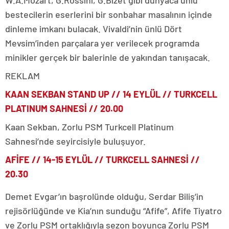
W.A.Mozart, G.Rossini, G.Bizet gibi dünyaca ünlü
bestecilerin eserlerini bir sonbahar masalının içinde
dinleme imkanı bulacak. Vivaldi’nin ünlü Dört
Mevsim’inden parçalara yer verilecek programda
minikler gerçek bir balerinle de yakından tanışacak.
REKLAM
KAAN SEKBAN STAND UP //
14 EYLÜL
// TURKCELL
PLATINUM SAHNESİ // 20.00
Kaan Sekban, Zorlu PSM Turkcell Platinum
Sahnesi’nde seyircisiyle buluşuyor.
AFİFE // 14-15 EYLÜL // TURKCELL SAHNESİ //
20.30
Demet Evgar’ın başrolünde olduğu, Serdar Biliş’in
rejisörlüğünde ve Kia’nın sunduğu “Afife”, Afife Tiyatro
ve Zorlu PSM ortaklığıyla sezon boyunca Zorlu PSM