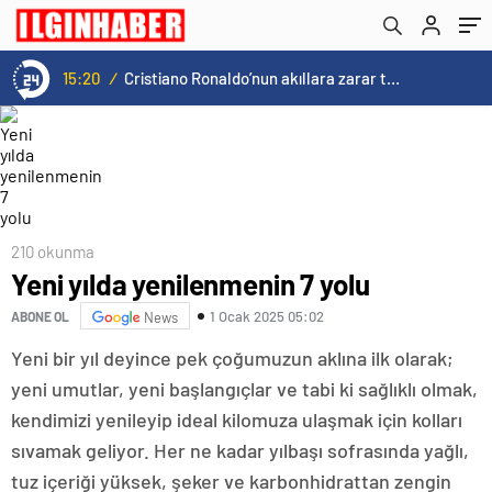
15:20
/
Cristiano Ronaldo’nun akıllara zarar tüm kariyerinin istatistiğini çıkardık !
210 okunma
Yeni yılda yenilenmenin 7 yolu
1 Ocak 2025 05:02
ABONE OL
News
Yeni bir yıl deyince pek çoğumuzun aklına ilk olarak;
yeni umutlar, yeni başlangıçlar ve tabi ki sağlıklı olmak,
kendimizi yenileyip ideal kilomuza ulaşmak için kolları
sıvamak geliyor. Her ne kadar yılbaşı sofrasında yağlı,
tuz içeriği yüksek, şeker ve karbonhidrattan zengin