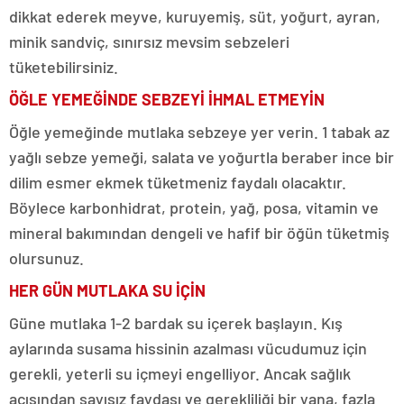
dikkat ederek meyve, kuruyemiş, süt, yoğurt, ayran,
minik sandviç, sınırsız mevsim sebzeleri
tüketebilirsiniz.
ÖĞLE YEMEĞİNDE SEBZEYİ İHMAL ETMEYİN
Öğle yemeğinde mutlaka sebzeye yer verin. 1 tabak az
yağlı sebze yemeği, salata ve yoğurtla beraber ince bir
dilim esmer ekmek tüketmeniz faydalı olacaktır.
Böylece karbonhidrat, protein, yağ, posa, vitamin ve
mineral bakımından dengeli ve hafif bir öğün tüketmiş
olursunuz.
HER GÜN MUTLAKA SU İÇİN
Güne mutlaka 1-2 bardak su içerek başlayın. Kış
aylarında susama hissinin azalması vücudumuz için
gerekli, yeterli su içmeyi engelliyor. Ancak sağlık
açısından sayısız faydası ve gerekliliği bir yana, fazla