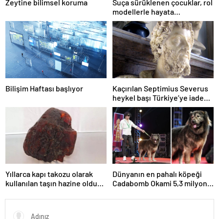
Zeytine bilimsel koruma
Suça sürüklenen çocuklar, rol
modellerle hayata
hazırlanıyor
Bilişim Haftası başlıyor
Kaçırılan Septimius Severus
heykel başı Türkiye’ye iade
edildi
Yıllarca kapı takozu olarak
Dünyanın en pahalı köpeği
kullanılan taşın hazine olduğu
Cadabomb Okami 5,3 milyon
ortaya çıktı: 1 milyon euro
euroya satıldı
değerinde