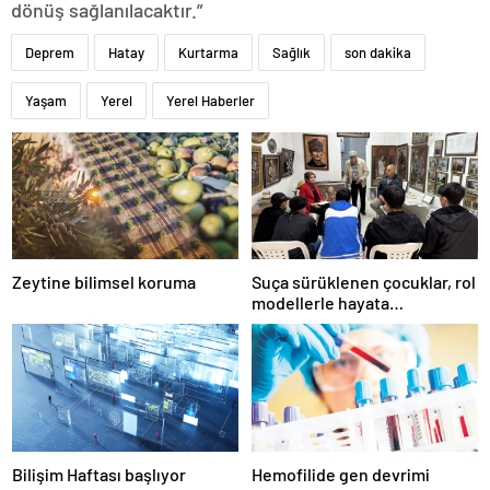
dönüş sağlanılacaktır.”
Deprem
Hatay
Kurtarma
Sağlık
son dakika
Yaşam
Yerel
Yerel Haberler
Zeytine bilimsel koruma
Suça sürüklenen çocuklar, rol
modellerle hayata
hazırlanıyor
Bilişim Haftası başlıyor
Hemofilide gen devrimi