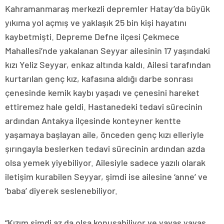
Kahramanmaraş merkezli depremler Hatay’da büyük
yıkıma yol açmış ve yaklaşık 25 bin kişi hayatını
kaybetmişti. Depreme Defne ilçesi Çekmece
Mahallesi’nde yakalanan Seyyar ailesinin 17 yaşındaki
kızı Yeliz Seyyar, enkaz altında kaldı. Ailesi tarafından
kurtarılan genç kız, kafasına aldığı darbe sonrası
çenesinde kemik kaybı yaşadı ve çenesini hareket
ettiremez hale geldi. Hastanedeki tedavi sürecinin
ardından Antakya ilçesinde konteyner kentte
yaşamaya başlayan aile, önceden genç kızı elleriyle
şırıngayla beslerken tedavi sürecinin ardından azda
olsa yemek yiyebiliyor. Ailesiyle sadece yazılı olarak
iletişim kurabilen Seyyar, şimdi ise ailesine ‘anne’ ve
‘baba’ diyerek seslenebiliyor.
“Kızım şimdi az da olsa konuşabiliyor ve yavaş yavaş