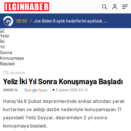
00:55
/
Joe Biden 6 aylık hedeflerini açıkladı. Senato buz gibi…
175 okunma
Yeliz İki Yıl Sonra Konuşmaya Başladı
5 Şubat 2025 22:13
ABONE OL
News
Hatay’da 6 Şubat depremlerinde enkaz altından yaralı
kurtarılan ve aldığı darbe nedeniyle konuşamayan 17
yaşındaki Yeliz Seyyar, depremden 2 yıl sonra
konuşmaya başladı.