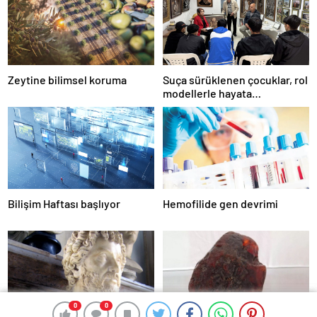
Zeytine bilimsel koruma
Suça sürüklenen çocuklar, rol
modellerle hayata
hazırlanıyor
Bilişim Haftası başlıyor
Hemofilide gen devrimi
0
0
0
0