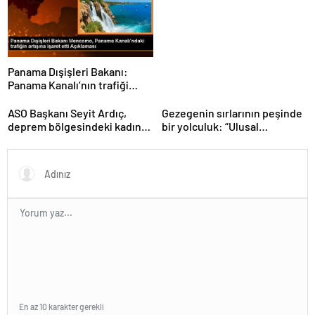
denetimlerini
sıklaştırdıklarını açıkladı
Panama Dışişleri Bakanı:
Panama Kanalı’nın trafiği
artıyor
ASO Başkanı Seyit Ardıç,
Gezegenin sırlarının peşinde
deprem bölgesindeki kadın
bir yolculuk: “Ulusal
girişimcilerin desteklenmesi
Antarktika Bilim Seferleri”
gerektiğini vurguladı
En az 10 karakter gerekli