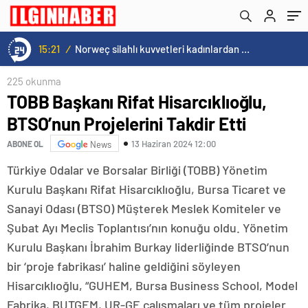
15:20
/
Cristiano Ronaldo’nun akıllara zarar tüm kariyerinin istatistiğini çıkardık !
225 okunma
TOBB Başkanı Rifat Hisarcıklıoğlu,
BTSO’nun Projelerini Takdir Etti
13 Haziran 2024 12:00
ABONE OL
News
Türkiye Odalar ve Borsalar Birliği (TOBB) Yönetim
Kurulu Başkanı Rifat Hisarcıklıoğlu, Bursa Ticaret ve
Sanayi Odası (BTSO) Müşterek Meslek Komiteler ve
Şubat Ayı Meclis Toplantısı’nın konuğu oldu. Yönetim
Kurulu Başkanı İbrahim Burkay liderliğinde BTSO’nun
bir ‘proje fabrikası’ haline geldiğini söyleyen
Hisarcıklıoğlu, “GUHEM, Bursa Business School, Model
Fabrika, BUTGEM, UR-GE çalışmaları ve tüm projeler