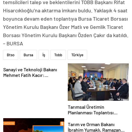
temsilcileri talep ve beklentilerini TOBB Başkanı Rifat
Hisarcıklıoğlu’na aktarma imkanı buldu. Yaklaşık 4 saat
boyunca devam eden toplantıya Bursa Ticaret Borsası
Yönetim Kurulu Başkanı Özer Matlı ve Gemlik Ticaret
Borsası Yönetim Kurulu Başkanı Özden Çakır da katıldı.
– BURSA
Btso
Bursa
İş
Tobb
Türkiye
Sanayi ve Teknoloji Bakanı
Mehmet Fatih Kacır:
“Teknolojiyi kim geliştiriyorsa
kuralları o koyacak”
Tarımsal Üretimin
Planlanması Toplantısı
Tekirdağ’da Gerçekleşti
Tarım ve Orman Bakanı
İbrahim Yumaklı, Ramazan