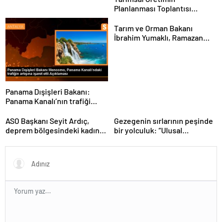
Planlanması Toplantısı
Tekirdağ’da Gerçekleşti
Tarım ve Orman Bakanı
İbrahim Yumaklı, Ramazan
denetimlerini
sıklaştırdıklarını açıkladı
Panama Dışişleri Bakanı:
Panama Kanalı’nın trafiği
artıyor
ASO Başkanı Seyit Ardıç,
Gezegenin sırlarının peşinde
deprem bölgesindeki kadın
bir yolculuk: “Ulusal
girişimcilerin desteklenmesi
Antarktika Bilim Seferleri”
gerektiğini vurguladı