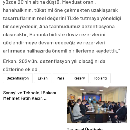
yüzde 20’nin altına düştü. Mevduat oranı,
hanehalkının, tüketimi öne çekmekten uzaklaşarak
tasarruflarının reel değerini TL’de tutmaya yöneldiği
bir seviyededir. Ana taahhüdümüz dezenflasyona
ulaşmaktır. Bununla birlikte döviz rezervlerini
güçlendirmeye devam edeceğiz ve rezervleri
artırmada halihazırda önemli bir ilerleme kaydettik.”
Erkan, 2024’ün, dezenflasyon yılı olacağını da
sözlerine ekledi.
Dezenflasyon
Erkan
Para
Rezerv
Toplantı
Sanayi ve Teknoloji Bakanı
Mehmet Fatih Kacır:
“Teknolojiyi kim geliştiriyorsa
kuralları o koyacak”
Tarımsal Üretimin