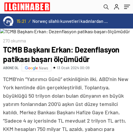
15:21
/
Norweç silahlı kuvvetleri kadınlardan oluşan özel kuvvetler eğitimlerini başlattı.
270 okunma
TCMB Başkanı Erkan: Dezenflasyon
patikası başarı ölçümüdür
13 Ocak 2024 00:09
ABONE OL
News
TCMB’nin “Yatırımcı Günü” etkinliğinin ilki, ABD’nin New
York kentinde dün gerçekleştirildi. Toplantıya,
büyüklüğü 50 trilyon doları bulan dünyanın en büyük
yatırım fonlarından 200’ü aşkın üst düzey temsilci
katıldı. Merkez Bankası Başkanı Hafize Gaye Erkan,
“Sadece 4 ay içerisinde TL mevduat 2 trilyon TL arttı,
KKM hesapları 750 milyar TL azaldı, yabancı para