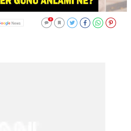
0
News