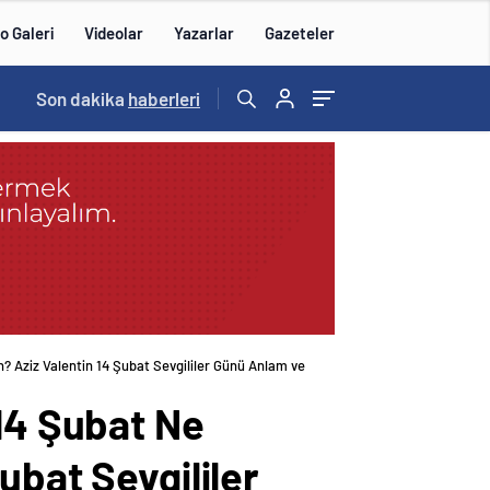
o Galeri
Videolar
Yazarlar
Gazeteler
15:20
Son dakika
/
haberleri
? Aziz Valentin 14 Şubat Sevgililer Günü Anlam ve
 14 Şubat Ne
ubat Sevgililer