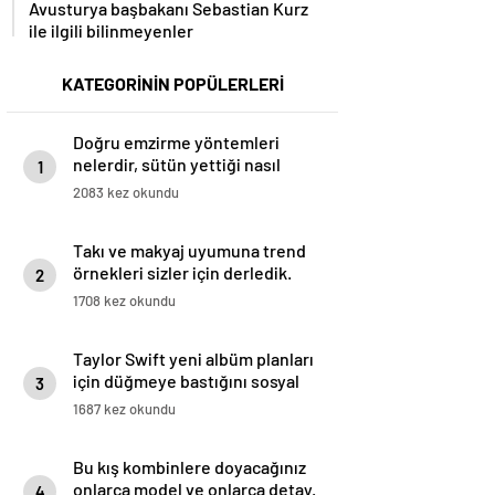
Avusturya başbakanı Sebastian Kurz
ile ilgili bilinmeyenler
KATEGORİNİN POPÜLERLERİ
Doğru emzirme yöntemleri
nelerdir, sütün yettiği nasıl
1
anlaşılır?
2083 kez okundu
Takı ve makyaj uyumuna trend
örnekleri sizler için derledik.
2
1708 kez okundu
Taylor Swift yeni albüm planları
için düğmeye bastığını sosyal
3
medyadan duyurdu!
1687 kez okundu
Bu kış kombinlere doyacağınız
onlarca model ve onlarca detay.
4