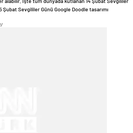
r alabilir. İşte tüm dünyada kutlanan 14 Şubat Sevgililer
 Şubat Sevgililer Günü Google Doodle tasarımı
!
/