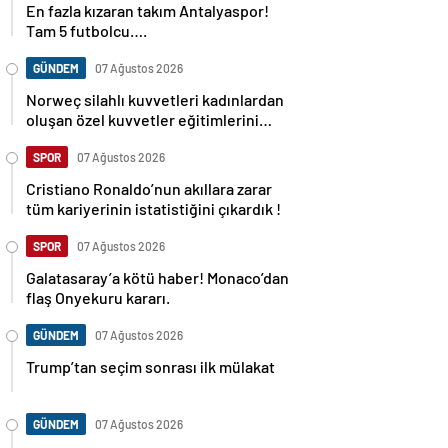
En fazla kızaran takım Antalyaspor!
Tam 5 futbolcu….
GÜNDEM
07 Ağustos 2026
Norweç silahlı kuvvetleri kadınlardan
oluşan özel kuvvetler eğitimlerini
başlattı.
SPOR
07 Ağustos 2026
Cristiano Ronaldo’nun akıllara zarar
tüm kariyerinin istatistiğini çıkardık !
SPOR
07 Ağustos 2026
Galatasaray’a kötü haber! Monaco’dan
flaş Onyekuru kararı.
GÜNDEM
07 Ağustos 2026
Trump’tan seçim sonrası ilk mülakat
GÜNDEM
07 Ağustos 2026