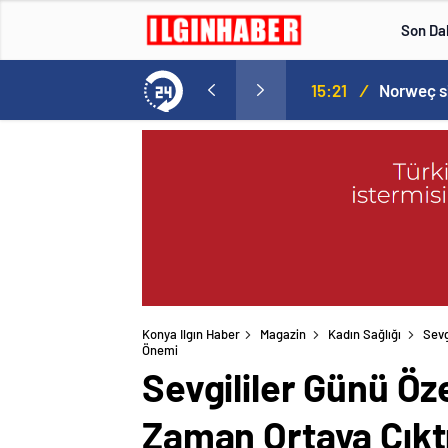
Son Da
aspor! Tam 5 futbolcu….
15:21
/
Konya Ilgın Haber
Magazin
Kadın Sağlığı
Sevg
Önemi
Sevgililer Günü Öz
Zaman Ortaya Çıktı