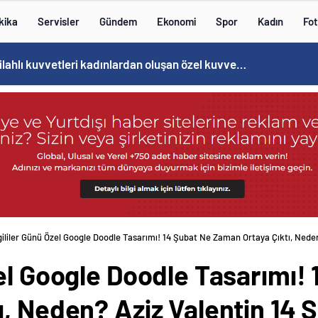
kika
Servisler
Gündem
Ekonomi
Spor
Kadın
Fot
Norweç silahlı kuvvetleri kadınlardan oluşan özel kuvvetler eğitimlerini başlattı.
ililer Günü Özel Google Doodle Tasarımı! 14 Şubat Ne Zaman Ortaya Çıktı, Neden
el Google Doodle Tasarımı!
, Neden? Aziz Valentin 14 Ş