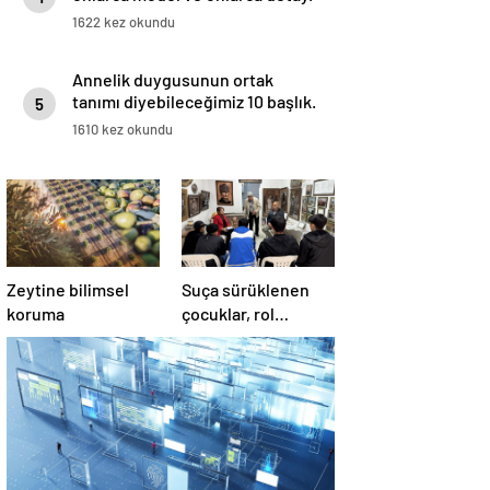
1622 kez okundu
Annelik duygusunun ortak
tanımı diyebileceğimiz 10 başlık.
5
1610 kez okundu
Zeytine bilimsel
Suça sürüklenen
koruma
çocuklar, rol
modellerle hayata
hazırlanıyor