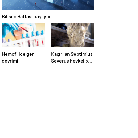
Bilişim Haftası başlıyor
Hemofilide gen
Kaçırılan Septimius
devrimi
Severus heykel başı
Türkiye’ye iade
edildi