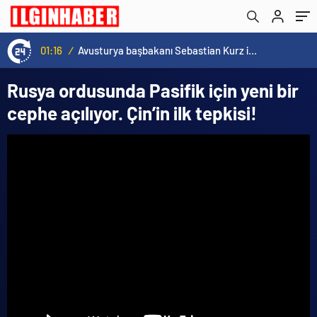
01:16
/
Avusturya başbakanı Sebastian Kurz ile ilgili bilinmeyenler
Rusya ordusunda Pasifik için yeni bir
cephe açılıyor. Çin’in ilk tepkisi!