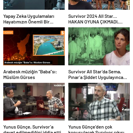
Yapay Zeka Uygulamaları
Survivor 2024 All Star…
Hayatımızın Önemli Bir
HAKAN OYUNA ÇIKMADI,
Parçası Haline Geliyor
İKİNCİ ELEME ADAYI KİM
OLDU?
Arabesk müziğin “Baba”sı:
Survivor All Star’da Sema,
Müslüm Gürses
Pınar’a Şiddet Uygulayınca
Diskalifiye Edildi
Yunus Günçe, Survivor’a
Yunus Günçe’den çok
davet edilmediğini iddia etti
konuşulacak Survivor çıkışı: