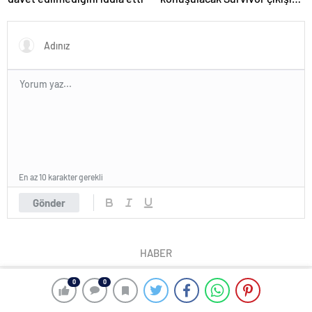
Davet edilmeme rağmen
videolarımdan dolayı beni
almadılar
En az 10 karakter gerekli
Gönder
HABER
0
0