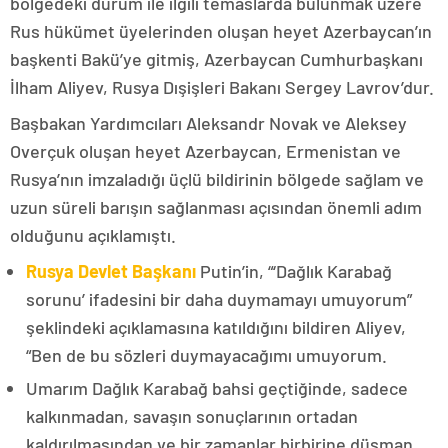
bölgedeki durum ile ilgili temaslarda bulunmak üzere
Rus hükümet üyelerinden oluşan heyet Azerbaycan’ın
başkenti Bakü’ye gitmiş, Azerbaycan Cumhurbaşkanı
İlham Aliyev, Rusya Dışişleri Bakanı Sergey Lavrov’dur.
Başbakan Yardımcıları Aleksandr Novak ve Aleksey
Overçuk oluşan heyet Azerbaycan, Ermenistan ve
Rusya’nın imzaladığı üçlü bildirinin bölgede sağlam ve
uzun süreli barışın sağlanması açısından önemli adım
olduğunu açıklamıştı.
Rusya Devlet Başkanı
Putin’in, “‘Dağlık Karabağ
sorunu’ ifadesini bir daha duymamayı umuyorum”
şeklindeki açıklamasına katıldığını bildiren Aliyev,
“Ben de bu sözleri duymayacağımı umuyorum.
Umarım Dağlık Karabağ bahsi geçtiğinde, sadece
kalkınmadan, savaşın sonuçlarının ortadan
kaldırılmasından ve bir zamanlar birbirine düşman