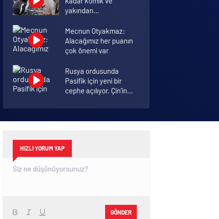
kadar komik ve
yakından
görmemiştiniz
Mecnun Otyakmaz:
Alacağımız her puanın
çok önemi var
Rusya ordusunda
Pasifik için yeni bir
cephe açılıyor. Çin’in
ilk tepkisi!
Şenol Güneş: Arda
Turan Milli Takım
formasını giyebilir
HIZLI YORUM YAP
GÖNDER