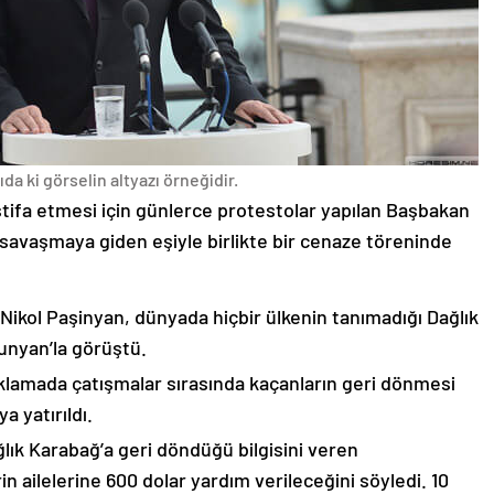
da ki görselin altyazı örneğidir.
stifa etmesi için günlerce protestolar yapılan Başbakan
avaşmaya giden eşiyle birlikte bir cenaze töreninde
 Nikol Paşinyan, dünyada hiçbir ülkenin tanımadığı Dağlık
unyan’la görüştü.
çıklamada çatışmalar sırasında kaçanların geri dönmesi
 yatırıldı.
lık Karabağ’a geri döndüğü bilgisini veren
n ailelerine 600 dolar yardım verileceğini söyledi. 10