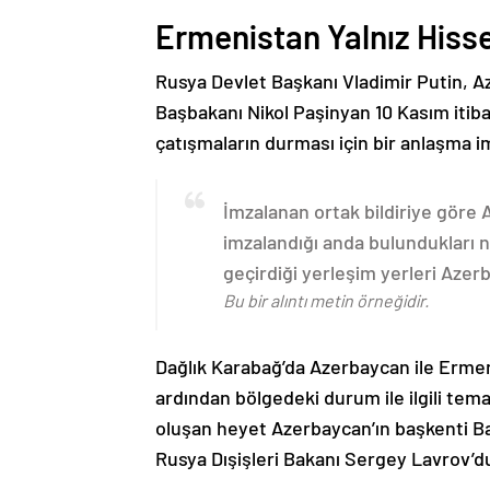
Ermenistan Yalnız Hiss
Rusya Devlet Başkanı Vladimir Putin, 
Başbakanı Nikol Paşinyan 10 Kasım itib
çatışmaların durması için bir anlaşma i
İmzalanan ortak bildiriye göre
imzalandığı anda bulundukları n
geçirdiği yerleşim yerleri Aze
Bu bir alıntı metin örneğidir.
Dağlık Karabağ’da Azerbaycan ile Erme
ardından bölgedeki durum ile ilgili t
oluşan heyet Azerbaycan’ın başkenti B
Rusya Dışişleri Bakanı Sergey Lavrov’d