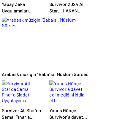
Yapay Zeka
Survivor 2024 All
Uygulamaları
Star… HAKAN
Hayatımızın Önemli
OYUNA ÇIKMADI,
Bir Parçası Haline
İKİNCİ ELEME
Geliyor
ADAYI KİM OLDU?
Arabesk müziğin “Baba”sı: Müslüm Gürses
Survivor All Star’da
Yunus Günçe,
Sema, Pınar’a
Survivor’a davet
Şiddet Uygulayınca
edilmediğini iddia
Diskalifiye Edildi
etti