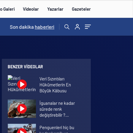
o Galeri
Videolar
Yazarlar
Gazeteler
01:16
Son dakika
/
haberleri
BENZER VIDEOLAR
Veri Sızıntıları
Hükümetlerin En
Büyük Kâbusu
İguanalar ne kadar
sürede renk
değiştirebilir ?
Detaylar burada…
Penguenleri hiç bu