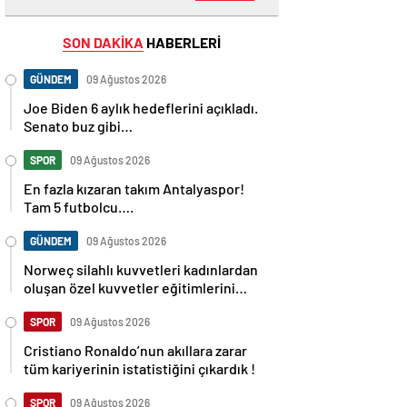
SON DAKİKA
HABERLERİ
GÜNDEM
09 Ağustos 2026
Joe Biden 6 aylık hedeflerini açıkladı.
Senato buz gibi…
SPOR
09 Ağustos 2026
En fazla kızaran takım Antalyaspor!
Tam 5 futbolcu….
GÜNDEM
09 Ağustos 2026
Norweç silahlı kuvvetleri kadınlardan
oluşan özel kuvvetler eğitimlerini
başlattı.
SPOR
09 Ağustos 2026
Cristiano Ronaldo’nun akıllara zarar
tüm kariyerinin istatistiğini çıkardık !
SPOR
09 Ağustos 2026