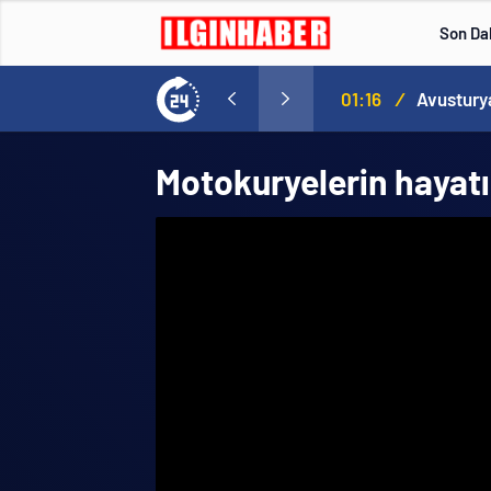
Son Da
lakat
01:16
/
Motokuryelerin hayatı 