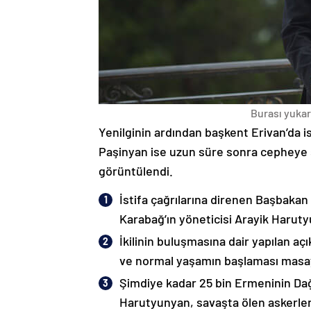
Burası yukarı
Yenilginin ardından başkent Erivan’da i
Paşinyan ise uzun süre sonra cepheye s
görüntülendi.
İstifa çağrılarına direnen Başbakan
Karabağ’ın yöneticisi Arayik Haruty
İkilinin buluşmasına dair yapılan a
ve normal yaşamın başlaması masaya
Şimdiye kadar 25 bin Ermeninin Dağ
Harutyunyan, savaşta ölen askerleri