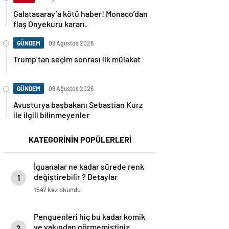
Galatasaray’a kötü haber! Monaco’dan
flaş Onyekuru kararı.
GÜNDEM
09 Ağustos 2026
Trump’tan seçim sonrası ilk mülakat
GÜNDEM
09 Ağustos 2026
Avusturya başbakanı Sebastian Kurz
ile ilgili bilinmeyenler
KATEGORİNİN POPÜLERLERİ
İguanalar ne kadar sürede renk
değiştirebilir ? Detaylar
1
burada…
1547 kez okundu
Penguenleri hiç bu kadar komik
ve yakından görmemiştiniz
2