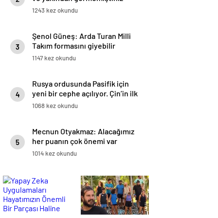
1243 kez okundu
Şenol Güneş: Arda Turan Milli
Takım formasını giyebilir
3
1147 kez okundu
Rusya ordusunda Pasifik için
yeni bir cephe açılıyor. Çin’in ilk
4
tepkisi!
1068 kez okundu
Mecnun Otyakmaz: Alacağımız
her puanın çok önemi var
5
1014 kez okundu