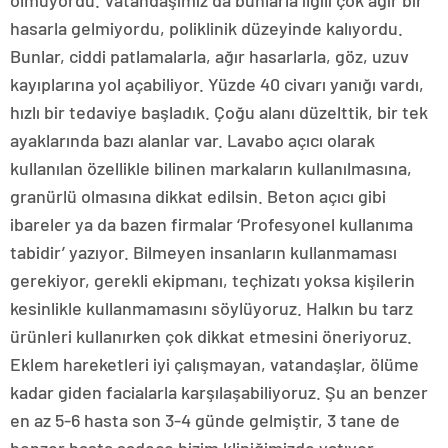
olmuyordu. Vatandaşımız da bunlarla ilgili çok ağır bir
hasarla gelmiyordu, poliklinik düzeyinde kalıyordu.
Bunlar, ciddi patlamalarla, ağır hasarlarla, göz, uzuv
kayıplarına yol açabiliyor. Yüzde 40 civarı yanığı vardı,
hızlı bir tedaviye başladık. Çoğu alanı düzelttik, bir tek
ayaklarında bazı alanlar var. Lavabo açıcı olarak
kullanılan özellikle bilinen markaların kullanılmasına,
granürlü olmasına dikkat edilsin. Beton açıcı gibi
ibareler ya da bazen firmalar ‘Profesyonel kullanıma
tabidir’ yazıyor. Bilmeyen insanların kullanmaması
gerekiyor, gerekli ekipmanı, teçhizatı yoksa kişilerin
kesinlikle kullanmamasını söylüyoruz. Halkın bu tarz
ürünleri kullanırken çok dikkat etmesini öneriyoruz.
Eklem hareketleri iyi çalışmayan, vatandaşlar, ölüme
kadar giden facialarla karşılaşabiliyoruz. Şu an benzer
en az 5-6 hasta son 3-4 günde gelmiştir, 3 tane de