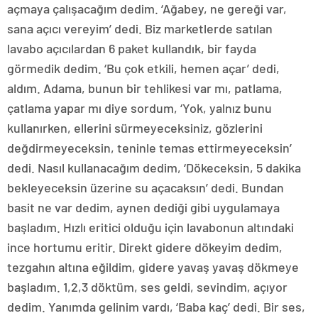
açmaya çalışacağım dedim. ‘Ağabey, ne gereği var,
sana açıcı vereyim’ dedi. Biz marketlerde satılan
lavabo açıcılardan 6 paket kullandık, bir fayda
görmedik dedim. ‘Bu çok etkili, hemen açar’ dedi,
aldım. Adama, bunun bir tehlikesi var mı, patlama,
çatlama yapar mı diye sordum, ‘Yok, yalnız bunu
kullanırken, ellerini sürmeyeceksiniz, gözlerini
değdirmeyeceksin, teninle temas ettirmeyeceksin’
dedi. Nasıl kullanacağım dedim, ‘Dökeceksin, 5 dakika
bekleyeceksin üzerine su açacaksın’ dedi. Bundan
basit ne var dedim, aynen dediği gibi uygulamaya
başladım. Hızlı eritici olduğu için lavabonun altındaki
ince hortumu eritir. Direkt gidere dökeyim dedim,
tezgahın altına eğildim, gidere yavaş yavaş dökmeye
başladım. 1,2,3 döktüm, ses geldi, sevindim, açıyor
dedim. Yanımda gelinim vardı, ‘Baba kaç’ dedi. Bir ses,