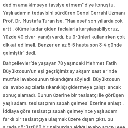
dedim ama kimseye tavsiye etmem” diye konuştu.
Yaşlı adamın tedavisini sürdüren Genel Cerrahi Uzmanı
Prof. Dr. Mustafa Turan ise, “Maalesef son yıllarda çok
arttı, ölüme kadar giden facialarla karşılaşabiliyoruz.
Yüzde 40 civarı yanığı vardı, bu ürünleri kullanırken çok
dikkat edilmeli. Benzer en az 5-6 hasta son 3-4 günde
gelmiştir” dedi.
Bahçelievler’de yaşayan 78 yaşındaki Mehmet Fatih
Büyüktosun’un eşi geçtiğimiz ay akşam saatlerinde
mutfak lavabosunun tıkandığını söyledi. Büyüktosun
da lavabo açıcılarla tıkanıklığı gidermeye çalıştı ancak
sonuç alamadı. Bunun üzerine bir tesisatçı ile görüşen
yaşlı adam, tesisatçının sabah gelmesi üzerine anlaştı.
İddiaya göre tesisatçı sabah gelmeyince yaşlı adam,
farklı bir tesisatçıya ulaşmak üzere dışarı çıktı, bu
sırada görüştüğü bir nalburdan aldığı lavabo açıcıyı eve