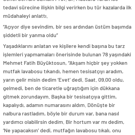
tedavi sürecine ilişkin bilgi verirken bu tür kazalarda ilk
müdahaleyi anlattı.
“Açıyor diye sevindim, bir ses ardından üstüm başımda
şiddetli bir yanma oldu”
Yaşadıklarını anlatan ve kişilere kendi başına bu tarz
işlemleri yapmamaları önerisinde bulunan 78 yaşındaki
Mehmet Fatih Büyüktosun, “Akşam hiçbir şey yokken
mutfak lavabosu tıkandı, hemen tesisatçıyı aradım,
yarın gelir misin dedim ‘Evet’ dedi. Saat. 09.00 oldu,
gelmedi, ben de ticaretle uğraştığım için dükkana
gitmek zorundayım. Başka bir tesisatçıya gittim,
kapalıydı, adamın numarasını aldım. Dönüşte bir
nalbura rastladım, böyle bir durum var, bana nasıl
yardımcı olabilirsin dedim. Bir hortum var mı dedim,
‘Ne yapacaksın’ dedi, mutfağın lavabosu tıkalı, onu