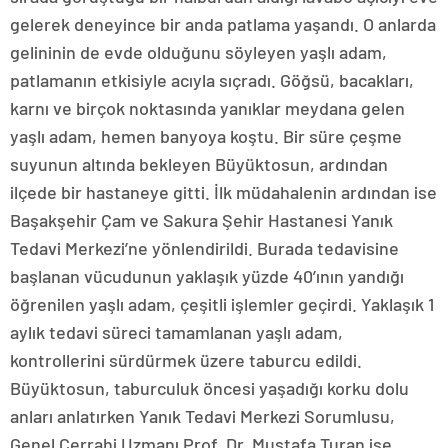
gelerek deneyince bir anda patlama yaşandı. O anlarda
gelininin de evde olduğunu söyleyen yaşlı adam,
patlamanın etkisiyle acıyla sıçradı. Göğsü, bacakları,
karnı ve birçok noktasında yanıklar meydana gelen
yaşlı adam, hemen banyoya koştu. Bir süre çeşme
suyunun altında bekleyen Büyüktosun, ardından
ilçede bir hastaneye gitti. İlk müdahalenin ardından ise
Başakşehir Çam ve Sakura Şehir Hastanesi Yanık
Tedavi Merkezi’ne yönlendirildi. Burada tedavisine
başlanan vücudunun yaklaşık yüzde 40’ının yandığı
öğrenilen yaşlı adam, çeşitli işlemler geçirdi. Yaklaşık 1
aylık tedavi süreci tamamlanan yaşlı adam,
kontrollerini sürdürmek üzere taburcu edildi.
Büyüktosun, taburculuk öncesi yaşadığı korku dolu
anları anlatırken Yanık Tedavi Merkezi Sorumlusu,
Genel Cerrahi Uzmanı Prof. Dr. Mustafa Turan ise