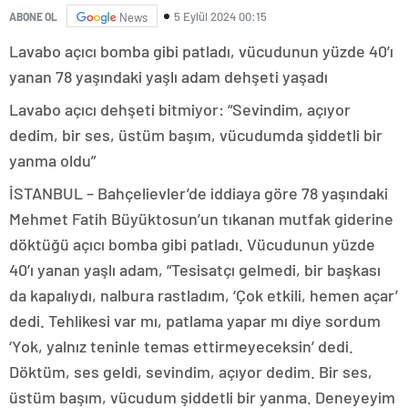
5 Eylül 2024 00:15
ABONE OL
News
Lavabo açıcı bomba gibi patladı, vücudunun yüzde 40’ı
yanan 78 yaşındaki yaşlı adam dehşeti yaşadı
Lavabo açıcı dehşeti bitmiyor: “Sevindim, açıyor
dedim, bir ses, üstüm başım, vücudumda şiddetli bir
yanma oldu”
İSTANBUL – Bahçelievler’de iddiaya göre 78 yaşındaki
Mehmet Fatih Büyüktosun’un tıkanan mutfak giderine
döktüğü açıcı bomba gibi patladı. Vücudunun yüzde
40’ı yanan yaşlı adam, “Tesisatçı gelmedi, bir başkası
da kapalıydı, nalbura rastladım, ‘Çok etkili, hemen açar’
dedi. Tehlikesi var mı, patlama yapar mı diye sordum
‘Yok, yalnız teninle temas ettirmeyeceksin’ dedi.
Döktüm, ses geldi, sevindim, açıyor dedim. Bir ses,
üstüm başım, vücudum şiddetli bir yanma. Deneyeyim