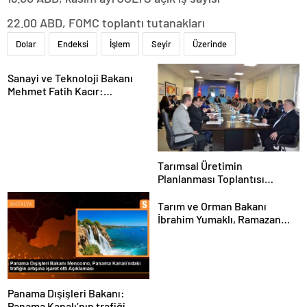
22.00 ABD, FOMC toplantı tutanakları
Dolar
Endeksi
İşlem
Seyir
Üzerinde
Sanayi ve Teknoloji Bakanı
Mehmet Fatih Kacır:
“Teknolojiyi kim geliştiriyorsa
kuralları o koyacak”
Tarımsal Üretimin
Planlanması Toplantısı
Tekirdağ’da Gerçekleşti
Tarım ve Orman Bakanı
İbrahim Yumaklı, Ramazan
denetimlerini
sıklaştırdıklarını açıkladı
Panama Dışişleri Bakanı:
Panama Kanalı’nın trafiği