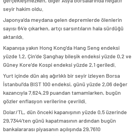
gerçekleşmezken, diğer Asya borsalarında negatif
seyir hakim oldu.
Japonya’da meydana gelen depremlerde ölenlerin
sayısı 64’e çıkarken, artçı sarsıntıların hala sürdüğü
aktarıldı.
Kapanışa yakın Hong Kong’da Hang Seng endeksi
yüzde 1,2, Çin’de Şanghay bileşik endeksi yüzde 0,2 ve
Güney Kore’de Kospi endeksi yüzde 2,1 geriledi.
Yurt içinde dün alış ağırlıklı bir seyir izleyen Borsa
İstanbul’da BIST 100 endeksi, günü yüzde 2,06 değer
kazancıyla 7.624,29 puandan tamamlarken, bugün
gözler enflasyon verilerine çevrildi.
Dolar/TL, dün önceki kapanışının yüzde 0,5 üzerinde
29,7344’ten günü kapatmasının ardından bugün
bankalararası piyasanın açılışında 29,7610