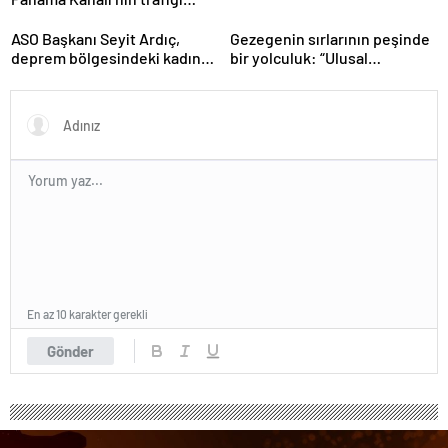
artıyor
ASO Başkanı Seyit Ardıç,
Gezegenin sırlarının peşinde
deprem bölgesindeki kadın
bir yolculuk: “Ulusal
girişimcilerin desteklenmesi
Antarktika Bilim Seferleri”
gerektiğini vurguladı
En az 10 karakter gerekli
Gönder