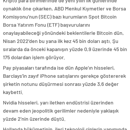
Kripto para birimlerinde de yeni yılın ilk günlerinde
oynaklık öne çıkarken, ABD Menkul Kıymetler ve Borsa
Komisyonu’nun (SEC) bazı kurumların Spot Bitcoin
Borsa Yatırım Fonu (ETF) başvurularını
onaylayabileceği yönündeki beklentilerle Bitcoin dün,
Nisan 2022’den bu yana ilk kez 45 bin doları aştı. Şu
sıralarda da önceki kapanışın yüzde 0,9 üzerinde 45 bin
175 dolardan işlem görüyor.
Pay piyasaları tarafında ise dün Apple’ın hisseleri,
Barclays’in zayıf iPhone satışlarını gerekçe göstererek
şirketin notunu düşürmesi sonrası yüzde 3,6 değer
kaybetti.
Nvidia hisseleri, yarı iletken endüstrisi üzerinden
devam eden jeopolitik gerilimler nedeniyle yaklaşık
yüzde 2’nin üzerinde düştü.
Hollanda hükümetinin, ileri teknoloji çiplerin yapımında