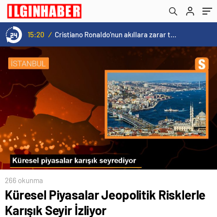
15:20
/
Cristiano Ronaldo’nun akıllara zarar tüm kariyerinin istatistiğini çıkardık !
266 okunma
Küresel Piyasalar Jeopolitik Risklerle
Karışık Seyir İzliyor