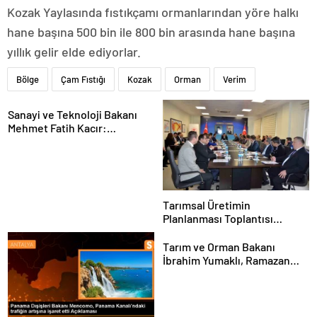
Kozak Yaylasında fıstıkçamı ormanlarından yöre halkı
hane başına 500 bin ile 800 bin arasında hane başına
yıllık gelir elde ediyorlar.
Bölge
Çam Fıstığı
Kozak
Orman
Verim
Sanayi ve Teknoloji Bakanı
Mehmet Fatih Kacır:
“Teknolojiyi kim geliştiriyorsa
kuralları o koyacak”
Tarımsal Üretimin
Planlanması Toplantısı
Tekirdağ’da Gerçekleşti
Tarım ve Orman Bakanı
İbrahim Yumaklı, Ramazan
denetimlerini
sıklaştırdıklarını açıkladı