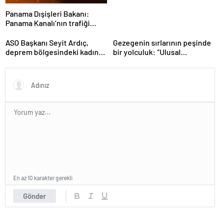
Panama Dışişleri Bakanı:
Panama Kanalı’nın trafiği
artıyor
ASO Başkanı Seyit Ardıç,
Gezegenin sırlarının peşinde
deprem bölgesindeki kadın
bir yolculuk: “Ulusal
girişimcilerin desteklenmesi
Antarktika Bilim Seferleri”
gerektiğini vurguladı
En az 10 karakter gerekli
Gönder