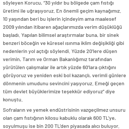
söyleyen Korucu, “30 yıldır bu bölgede çam fıstığı
üretimi ile uğraşıyoruz. En önemli geçim kaynağımız.
10 yaşından beri bu işlerin içindeyim ama maalesef
2009 yılından itibaren ağaçlarımızda verim düşüklüğü
başladı. Yapılan bilimsel araştırmalar buna, bir sinek
benzeri böceğin ve küresel ısınma iklim değişikliği gibi
nedenlerin yol açtığı söylendi. Yüzde 20’lere düşen
verimin, Tarım ve Orman Bakanlığımız tarafından
yürütülen çalışmalar ile artık yüzde 60’lara çıktığını
görüyoruz ve yeniden eski bol kazançlı, verimli günlere
dönmenin umudunu sevincini yaşıyoruz. Emeği geçen
tüm devlet büyüklerimize teşekkür ediyoruz” diye
konuştu.
Sofraların ve yemek endüstrisinin vazgeçilmez unsuru
olan çam fıstığının kilosu kabuklu olarak 600 TL’ye,
soyulmuşu ise bin 200 TL’den piyasada alıcı buluyor.