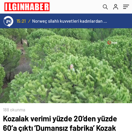
gülüyor
15:21
/
Norweç silahlı kuvvetleri kadınlardan oluşan özel kuvvetler eğitimlerini başlattı.
188 okunma
Kozalak verimi yüzde 20’den yüzde
60’a çıktı ‘Dumansız fabrika’ Kozak