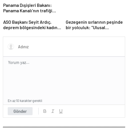
Panama Dışişleri Bakanı:
Panama Kanalı’nın trafiği
artıyor
ASO Başkanı Seyit Ardıç,
Gezegenin sırlarının peşinde
deprem bölgesindeki kadın
bir yolculuk: “Ulusal
girişimcilerin desteklenmesi
Antarktika Bilim Seferleri”
gerektiğini vurguladı
En az 10 karakter gerekli
Gönder