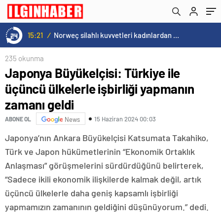
15:20
/
Cristiano Ronaldo’nun akıllara zarar tüm kariyerinin istatistiğini çıkardık !
235 okunma
Japonya Büyükelçisi: Türkiye ile
üçüncü ülkelerle işbirliği yapmanın
zamanı geldi
15 Haziran 2024 00:03
ABONE OL
News
Japonya’nın Ankara Büyükelçisi Katsumata Takahiko,
Türk ve Japon hükümetlerinin “Ekonomik Ortaklık
Anlaşması” görüşmelerini sürdürdüğünü belirterek,
“Sadece ikili ekonomik ilişkilerde kalmak değil, artık
üçüncü ülkelerle daha geniş kapsamlı işbirliği
yapmamızın zamanının geldiğini düşünüyorum.” dedi.