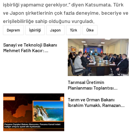
işbirliği yapmamız gerekiyor.” diyen Katsumata, Türk
ve Japon şirketlerinin çok fazla deneyime, beceriye ve
erişilebilirliğe sahip olduğunu vurguladı.
Deprem
İşbirliği
Japon
Türk
Ülke
Sanayi ve Teknoloji Bakanı
Mehmet Fatih Kacır:
“Teknolojiyi kim geliştiriyorsa
kuralları o koyacak”
Tarımsal Üretimin
Planlanması Toplantısı
Tekirdağ’da Gerçekleşti
Tarım ve Orman Bakanı
İbrahim Yumaklı, Ramazan
denetimlerini
sıklaştırdıklarını açıkladı