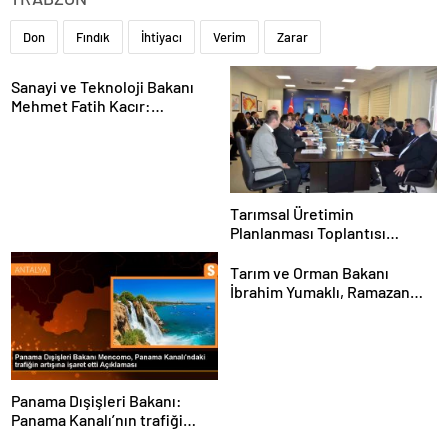
Don
Fındık
İhtiyacı
Verim
Zarar
Sanayi ve Teknoloji Bakanı
Mehmet Fatih Kacır:
“Teknolojiyi kim geliştiriyorsa
kuralları o koyacak”
Tarımsal Üretimin
Planlanması Toplantısı
Tekirdağ’da Gerçekleşti
Tarım ve Orman Bakanı
İbrahim Yumaklı, Ramazan
denetimlerini
sıklaştırdıklarını açıkladı
Panama Dışişleri Bakanı:
Panama Kanalı’nın trafiği
artıyor