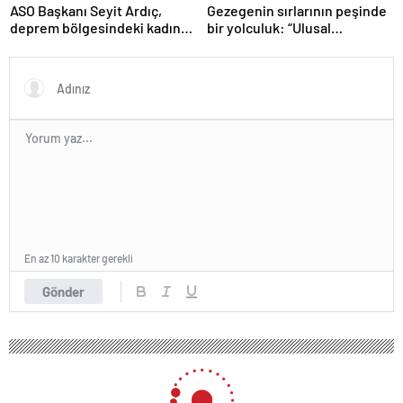
ASO Başkanı Seyit Ardıç,
Gezegenin sırlarının peşinde
deprem bölgesindeki kadın
bir yolculuk: “Ulusal
girişimcilerin desteklenmesi
Antarktika Bilim Seferleri”
gerektiğini vurguladı
En az 10 karakter gerekli
Gönder