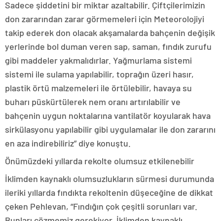
Sadece şiddetini bir miktar azaltabilir. Çiftçilerimizin
don zararından zarar görmemeleri için Meteorolojiyi
takip ederek don olacak akşamalarda bahçenin değişik
yerlerinde bol duman veren sap, saman, fındık zurufu
gibi maddeler yakmalıdırlar. Yağmurlama sistemi
sistemi ile sulama yapılabilir, toprağın üzeri hasır,
plastik örtü malzemeleri ile örtülebilir, havaya su
buharı püskürtülerek nem oranı artırılabilir ve
bahçenin uygun noktalarına vantilatör koyularak hava
sirkülasyonu yapılabilir gibi uygulamalar ile don zararını
en aza indirebiliriz” diye konuştu.
Önümüzdeki yıllarda rekolte olumsuz etkilenebilir
İklimden kaynaklı olumsuzlukların sürmesi durumunda
ileriki yıllarda fındıkta rekoltenin düşeceğine de dikkat
çeken Pehlevan, “Fındığın çok çeşitli sorunları var.
Bunları çözmemiz gerekiyor. İklimden kaynaklı