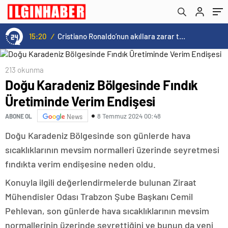
15:20
/
Cristiano Ronaldo’nun akıllara zarar tüm kariyerinin istatistiğini çıkardık !
213 okunma
Doğu Karadeniz Bölgesinde Fındık
Üretiminde Verim Endişesi
8 Temmuz 2024 00:48
ABONE OL
News
Doğu Karadeniz Bölgesinde son günlerde hava
sıcaklıklarının mevsim normalleri üzerinde seyretmesi
fındıkta verim endişesine neden oldu.
Konuyla ilgili değerlendirmelerde bulunan Ziraat
Mühendisler Odası Trabzon Şube Başkanı Cemil
Pehlevan, son günlerde hava sıcaklıklarının mevsim
normallerinin üzerinde seyrettiğini ve bunun da yeni