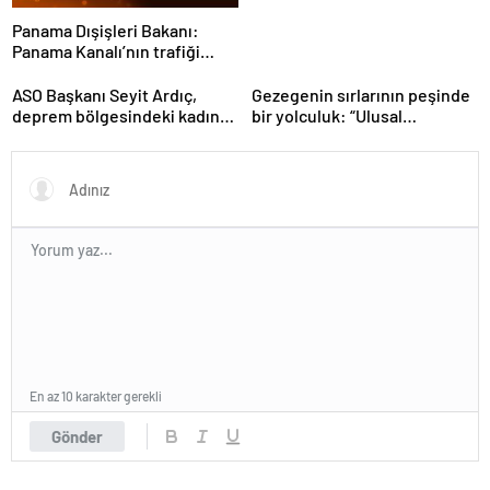
Panama Dışişleri Bakanı:
Panama Kanalı’nın trafiği
artıyor
ASO Başkanı Seyit Ardıç,
Gezegenin sırlarının peşinde
deprem bölgesindeki kadın
bir yolculuk: “Ulusal
girişimcilerin desteklenmesi
Antarktika Bilim Seferleri”
gerektiğini vurguladı
En az 10 karakter gerekli
Gönder