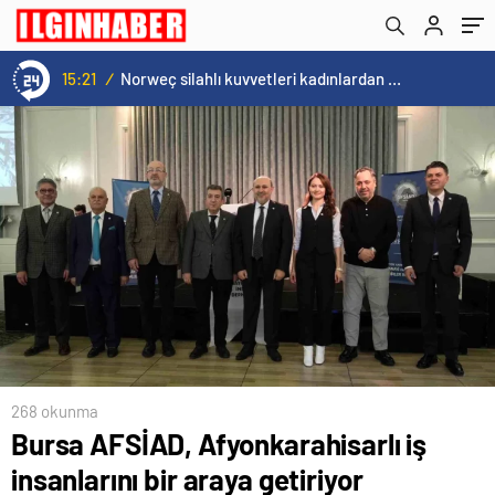
15:21
/
Norweç silahlı kuvvetleri kadınlardan oluşan özel kuvvetler eğitimlerini başlattı.
268 okunma
Bursa AFSİAD, Afyonkarahisarlı iş
insanlarını bir araya getiriyor