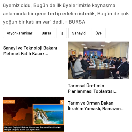
üyemiz oldu. Bugün de ilk üyelerimizle kaynaşma
anlamında bir gece tertip edelim istedik. Bugün de çok
yoğun bir katılım var” dedi. – BURSA
Afyonkarahisar
Bursa
İş
Sanayici
Üye
Sanayi ve Teknoloji Bakanı
Mehmet Fatih Kacır:
“Teknolojiyi kim geliştiriyorsa
kuralları o koyacak”
Tarımsal Üretimin
Planlanması Toplantısı
Tekirdağ’da Gerçekleşti
Tarım ve Orman Bakanı
İbrahim Yumaklı, Ramazan
denetimlerini
sıklaştırdıklarını açıkladı