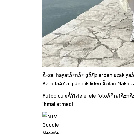
Ã–zel hayatÄ±nÄ± gÃ¶zlerden uzak yaÅ
KaradaÄŸ’a giden ikiliden Åžilan Makal
Futbolcu eÅŸiyle el ele fotoÄŸrafÄ±n
ihmal etmedi.