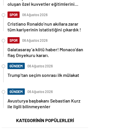
oluşan özel kuvvetler eğitimlerini
başlattı.
SPOR
06 Ağustos 2026
Cristiano Ronaldo’nun akıllara zarar
tüm kariyerinin istatistiğini çıkardık !
SPOR
06 Ağustos 2026
Galatasaray’a kötü haber! Monaco’dan
flaş Onyekuru kararı.
GÜNDEM
06 Ağustos 2026
Trump’tan seçim sonrası ilk mülakat
GÜNDEM
06 Ağustos 2026
Avusturya başbakanı Sebastian Kurz
ile ilgili bilinmeyenler
KATEGORİNİN POPÜLERLERİ