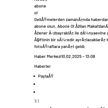
GeliÅŸmelerden zamanÄ±nda haberdar
abone olun. Abone Ol Åžilan Makal’da
Åžener Ã–zbayraklÄ± ile dÃ¼nyaevine g
Ã§iftinin bir sÃ¼redir ayrÄ±lacaklarÄ
fotoÄŸraflara yanÄ±t geldi.
Haber Merkezi
10.02.2025 – 13:08
Haberler
PaylaÅŸ
‘); }