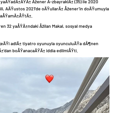
 yaÅŸadÄ±ÄŸÄ± Åžener Ã–zbayraklÄ± (35) ile 2020
ili, AÄŸustos 2021’de oÄŸullarÄ± Åžener’in doÄŸumuyla
u yaÅŸamÄ±ÅŸtÄ±.
ren 32 yaÅŸÄ±ndaki Åžilan Makal, sosyal medya
eÄŸi adlÄ± tiyatro oyunuyla oyunculuÄŸa dÃ¶nen
±’dan boÅŸanacaÄŸÄ± iddia edilmiÅŸti.