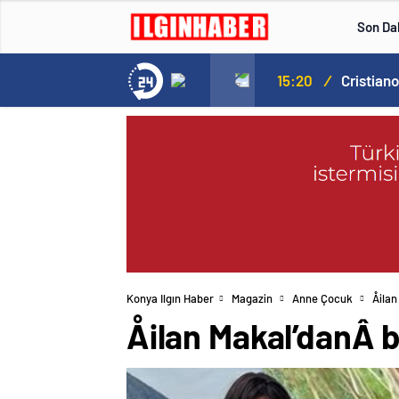
Son Da
Norweç silahlı kuvvetleri kadınlardan oluşan özel kuvvetler eğitimlerini başlattı.
15:20
/
Konya Ilgın Haber
Magazin
Anne Çocuk
Åila
Åilan Makal’danÂ 