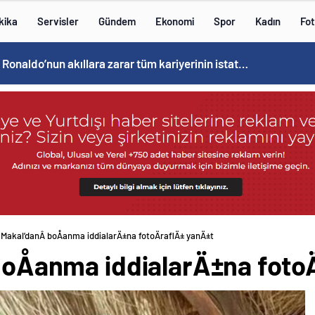
kika
Servisler
Gündem
Ekonomi
Spor
Kadın
Fot
Cristiano Ronaldo’nun akıllara zarar tüm kariyerinin istatistiğini çıkardık !
n Makal’danÂ boÅanma iddialarÄ±na fotoÄraflÄ± yanÄ±t
boÅanma iddialarÄ±na foto