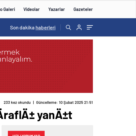
o Galeri
Videolar
Yazarlar
Gazeteler
14:57
Son dakika
/
haberleri
233 kez okundu
|
Güncelleme: 10 Şubat 2025 21:51
ÄraflÄ± yanÄ±t