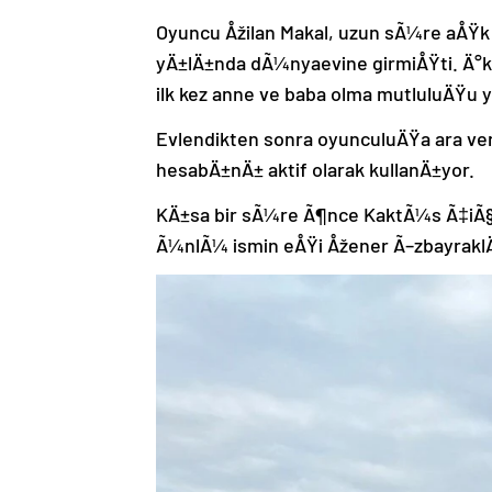
Oyuncu Åžilan Makal, uzun sÃ¼re aÅŸk
yÄ±lÄ±nda dÃ¼nyaevine girmiÅŸti. Ä°k
ilk kez anne ve baba olma mutluluÄŸ
Evlendikten sonra oyunculuÄŸa ara ve
hesabÄ±nÄ± aktif olarak kullanÄ±yor.
KÄ±sa bir sÃ¼re Ã¶nce KaktÃ¼s Ã‡iÃ§
Ã¼nlÃ¼ ismin eÅŸi Åžener Ã–zbayraklÄ