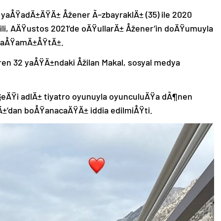
 yaÅŸadÄ±ÄŸÄ± Åžener Ã–zbayraklÄ± (35) ile 2020
ili, AÄŸustos 2021’de oÄŸullarÄ± Åžener’in doÄŸumuyla
u yaÅŸamÄ±ÅŸtÄ±.
ren 32 yaÅŸÄ±ndaki Åžilan Makal, sosyal medya
eÄŸi adlÄ± tiyatro oyunuyla oyunculuÄŸa dÃ¶nen
±’dan boÅŸanacaÄŸÄ± iddia edilmiÅŸti.