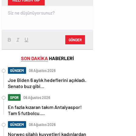
HIZLI YORUM YAP
GÖNDER
SON DAKİKA
HABERLERİ
GÜNDEM
06 Ağustos 2026
Joe Biden 6 aylık hedeflerini açıkladı.
Senato buz gibi…
SPOR
06 Ağustos 2026
En fazla kızaran takım Antalyaspor!
Tam 5 futbolcu….
GÜNDEM
06 Ağustos 2026
Norweç silahlı kuvvetleri kadınlardan