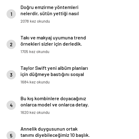
Doğru emzirme yöntemleri
nelerdir, sütün yettiği nasıl
1
anlaşılır?
2078 kez okundu
Takı ve makyaj uyumuna trend
örnekleri sizler için derledik.
2
1705 kez okundu
Taylor Swift yeni albüm planları
için düğmeye bastığını sosyal
3
medyadan duyurdu!
1684 kez okundu
Bu kış kombinlere doyacağınız
onlarca model ve onlarca detay.
4
1620 kez okundu
Annelik duygusunun ortak
tanımı diyebileceğimiz 10 başlık.
5