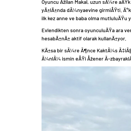
Oyuncu Åžilan Makal, uzun sÃ¼re aÅŸk
yÄ±lÄ±nda dÃ¼nyaevine girmiÅŸti. Ä°k
ilk kez anne ve baba olma mutluluÄŸ
Evlendikten sonra oyunculuÄŸa ara ve
hesabÄ±nÄ± aktif olarak kullanÄ±yor.
KÄ±sa bir sÃ¼re Ã¶nce KaktÃ¼s Ã‡iÃ§
Ã¼nlÃ¼ ismin eÅŸi Åžener Ã–zbayraklÄ