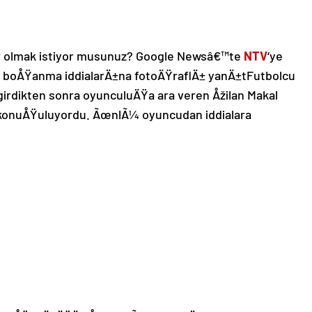
 olmak istiyor musunuz? Google Newsâ€™te
NTV
‘ye
nÂ boÅŸanma iddialarÄ±na fotoÄŸraflÄ± yanÄ±tFutbolcu
irdikten sonra oyunculuÄŸa ara veren Åžilan Makal
± konuÅŸuluyordu. ÃœnlÃ¼ oyuncudan iddialara