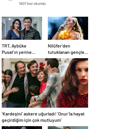
1607 kez okundu
TRT, Aybüke
Nilüfer’den
Pusat’ın yerine
tutuklanan gençler
bakın kime teklif
için destek mesajı
götürdü
‘Kardeşini’ askere uğurladı! ‘Onur’la hayat
geçirdiğim için çok mutluyum’