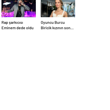
Rap şarkıcısı
Oyuncu Burcu
Eminem dede oldu
Biricik kızının son
halini paylaştı