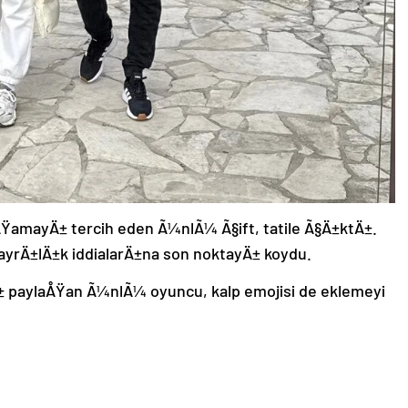
ŸamayÄ± tercih eden Ã¼nlÃ¼ Ã§ift, tatile Ã§Ä±ktÄ±.
, ayrÄ±lÄ±k iddialarÄ±na son noktayÄ± koydu.
Ä± paylaÅŸan Ã¼nlÃ¼ oyuncu, kalp emojisi de eklemeyi