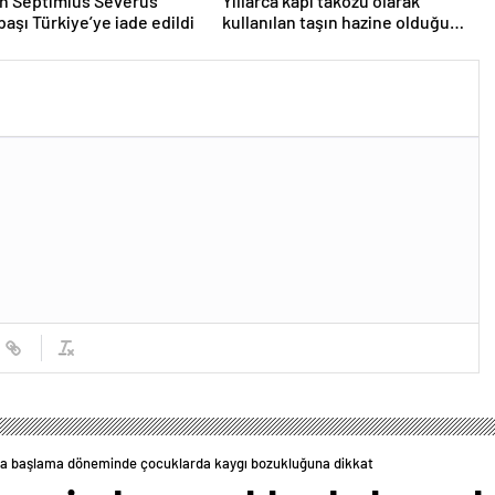
an Septimius Severus
Yıllarca kapı takozu olarak
başı Türkiye’ye iade edildi
kullanılan taşın hazine olduğu
ortaya çıktı: 1 milyon euro
değerinde
a başlama döneminde çocuklarda kaygı bozukluğuna dikkat