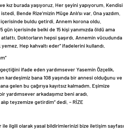
e ve kız burada yaşıyoruz. Her şeyini yapıyorum. Kendisi
 istedi. Bende Rize’mizin Müge Anlı’sı var. Ona yazdım.
 içerisinde buldu getirdi. Annem korona oldu.
5 gün içerisinde belki de 15 kişi yanımızda öldü ama
 atlattı. Doktorların hepsi şaşırdı. Annemin vücudunda
yemez. Hep kahvaltı eder” ifadelerini kullandı.
ım”
geçtiğini ifade eden yardımsever Yasemin Özçelik,
en kardeşimiz bana 108 yaşında bir annesi olduğunu ve
Bana gelen bu çağırıya kayıtsız kalmadım. Eşimize
ir yardımsever arkadaşımız beni aradı.
 alıp teyzemize getirdim” dedi. – RİZE
le ilgili olarak yasal bildirimlerinizi bize iletişim sayfası