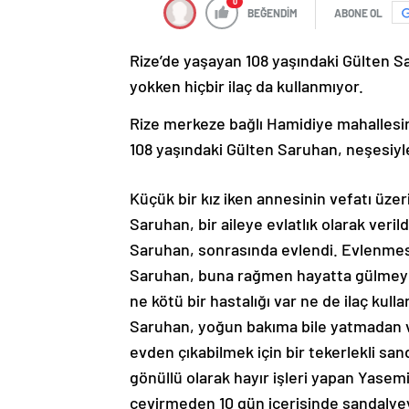
0
BEĞENDİM
ABONE OL
Rize’de yaşayan 108 yaşındaki Gülten Sa
yokken hiçbir ilaç da kullanmıyor.
Rize merkeze bağlı Hamidiye mahallesind
108 yaşındaki Gülten Saruhan, neşesiyle
Küçük bir kız iken annesinin vefatı üzer
Saruhan, bir aileye evlatlık olarak verild
Saruhan, sonrasında evlendi. Evlenmes
Saruhan, buna rağmen hayatta gülmeye
ne kötü bir hastalığı var ne de ilaç kul
Saruhan, yoğun bakıma bile yatmadan 
evden çıkabilmek için bir tekerlekli san
gönüllü olarak hayır işleri yapan Yasemin
çevirmeden 10 gün içerisinde sandalyeyi