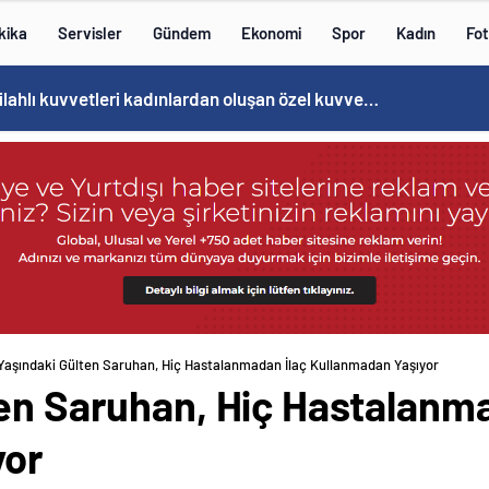
kika
Servisler
Gündem
Ekonomi
Spor
Kadın
Fot
Cristiano Ronaldo’nun akıllara zarar tüm kariyerinin istatistiğini çıkardık !
Yaşındaki Gülten Saruhan, Hiç Hastalanmadan İlaç Kullanmadan Yaşıyor
ten Saruhan, Hiç Hastalanma
yor