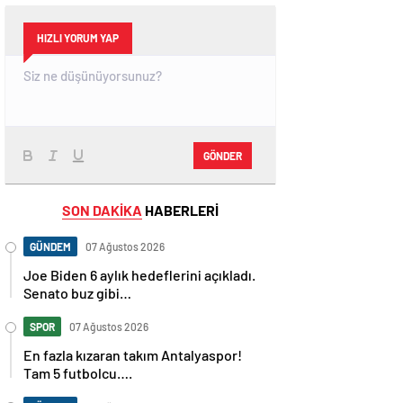
HIZLI YORUM YAP
GÖNDER
SON DAKİKA
HABERLERİ
GÜNDEM
07 Ağustos 2026
Joe Biden 6 aylık hedeflerini açıkladı.
Senato buz gibi…
SPOR
07 Ağustos 2026
En fazla kızaran takım Antalyaspor!
Tam 5 futbolcu….