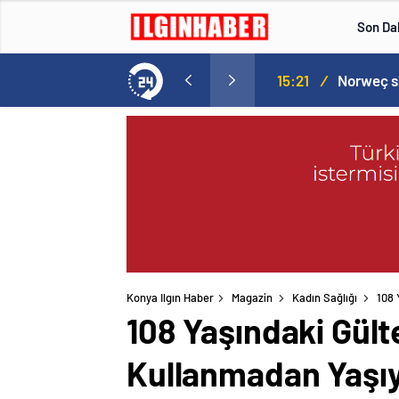
Son Da
Norweç silahlı kuvvetleri kadınlardan oluşan özel kuvvetler eğitimlerini başlattı.
15:20
/
Konya Ilgın Haber
Magazin
Kadın Sağlığı
108 
108 Yaşındaki Gül
Kullanmadan Yaşı