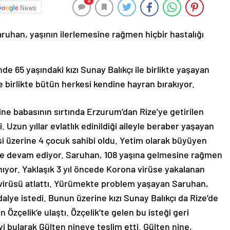
0
News
ruhan, yaşının ilerlemesine rağmen hiçbir hastalığı
e 65 yaşındaki kızı Sunay Balıkçı ile birlikte yaşayan
 birlikte bütün herkesi kendine hayran bırakıyor.
ine babasının sırtında Erzurum’dan Rize’ye getirilen
i. Uzun yıllar evlatlık edinildiği aileyle beraber yaşayan
i üzerine 4 çocuk sahibi oldu. Yetim olarak büyüyen
 devam ediyor. Saruhan, 108 yaşına gelmesine rağmen
lanıyor. Yaklaşık 3 yıl öncede Korona virüse yakalanan
virüsü atlattı. Yürümekte problem yaşayan Saruhan,
dalye istedi. Bunun üzerine kızı Sunay Balıkçı da Rize’de
 Özçelik’e ulaştı. Özçelik’te gelen bu isteği geri
 bularak Gülten nineye teslim etti. Gülten nine,