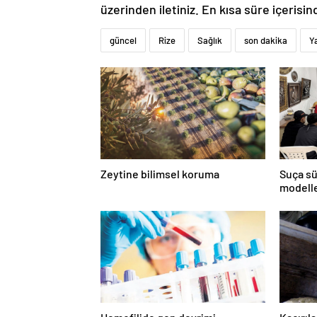
üzerinden iletiniz. En kısa süre içerisin
güncel
Rize
Sağlık
son dakika
Y
Zeytine bilimsel koruma
Suça sü
modelle