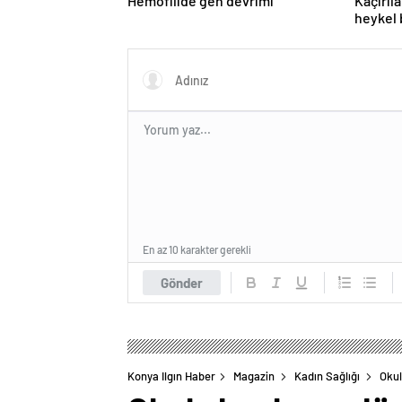
Hemofilide gen devrimi
Kaçırıl
heykel 
En az 10 karakter gerekli
Gönder
Konya Ilgın Haber
Magazin
Kadın Sağlığı
Okul