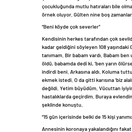
çocukluğunda mutlu hatıraları bile olma
örnek oluyor. Gülten nine boş zamanları
“Beni köyde çok severler”
Kendisinin herkes tarafından çok sevil
kadar geldiğini söyleyen 108 yaşındaki
tanımam. Bir babam vardı. Babam ben u
öldü, babamda dedi ki, ‘ben yarın ölü
indirdi beni. Arkasına aldı. Koluma tutt
ekmek istedi. O da gitti karısına ‘biz al
değildi. Yetim büyüdüm. Vücuttan iyiyi
hastalıklarda geçirdim. Buraya evlendi
şeklinde konuştu.
“15 gün içerisinde belki de 15 kişi yanı
Annesinin koronaya yakalandığını fakat