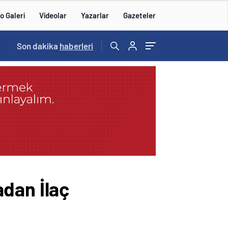
o Galeri
Videolar
Yazarlar
Gazeteler
14:57
Son dakika
/
haberleri
dan İlaç