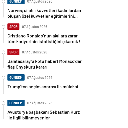
GÜNDEM
07 Ağustos 2026
Norweç silahlı kuvvetleri kadınlardan
oluşan özel kuvvetler eğitimlerini
başlattı.
SPOR
07 Ağustos 2026
Cristiano Ronaldo’nun akıllara zarar
tüm kariyerinin istatistiğini çıkardık !
SPOR
07 Ağustos 2026
Galatasaray’a kötü haber! Monaco’dan
flaş Onyekuru kararı.
GÜNDEM
07 Ağustos 2026
Trump’tan seçim sonrası ilk mülakat
GÜNDEM
07 Ağustos 2026
Avusturya başbakanı Sebastian Kurz
ile ilgili bilinmeyenler