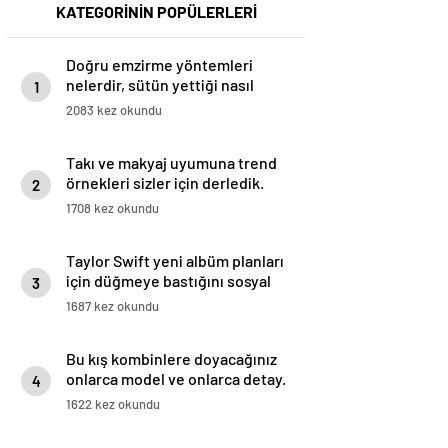
KATEGORİNİN POPÜLERLERİ
Doğru emzirme yöntemleri
nelerdir, sütün yettiği nasıl
1
anlaşılır?
2083 kez okundu
Takı ve makyaj uyumuna trend
örnekleri sizler için derledik.
2
1708 kez okundu
Taylor Swift yeni albüm planları
için düğmeye bastığını sosyal
3
medyadan duyurdu!
1687 kez okundu
Bu kış kombinlere doyacağınız
onlarca model ve onlarca detay.
4
1622 kez okundu