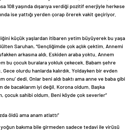
sa 108 yaşında dışarıya verdiği pozitif enerjiyle herkese
nda ise yattığı yerden çorap örerek vakit geçiriyor.
diğini küçük yaşlardan itibaren yetim büyüyerek bu yaşa
 Gülten Saruhan, “Gençliğimde çok açlık çektim. Annemi
fakken arkasına aldı. Eskiden araba yoktu. Annem
rsem bu çocuk buralara yokluk çekecek. Babam şehre
u. Gece olurdu hanlarda kalırdık. Yoldayken bir evden
alım onu’ dedi. Onlar beni aldı baktı ama anne ve baba gibi
m de bacaklarım iyi değil. Korona oldum. Başka
m, çocuk sahibi oldum. Beni köyde çok severler”
mızda öldü ama anam atlattı”
 yoğun bakıma bile girmeden sadece tedavi ile virüsü