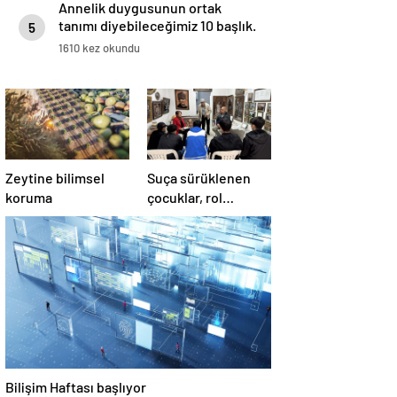
Annelik duygusunun ortak
tanımı diyebileceğimiz 10 başlık.
5
1610 kez okundu
Zeytine bilimsel
Suça sürüklenen
koruma
çocuklar, rol
modellerle hayata
hazırlanıyor
Bilişim Haftası başlıyor