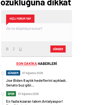
ozukluğuna dikkat
HIZLI YORUM YAP
GÖNDER
SON DAKİKA
HABERLERİ
GÜNDEM
07 Ağustos 2026
Joe Biden 6 aylık hedeflerini açıkladı.
Senato buz gibi…
SPOR
07 Ağustos 2026
En fazla kızaran takım Antalyaspor!