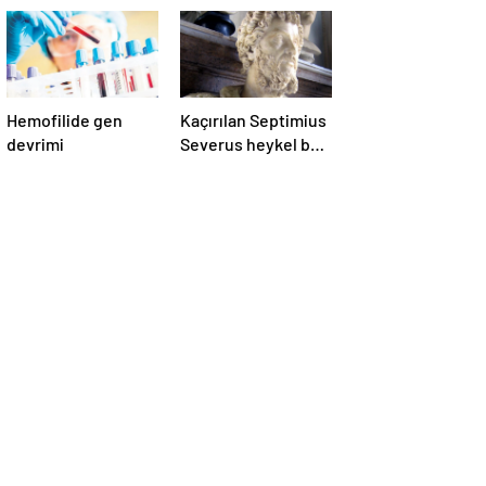
Hemofilide gen
Kaçırılan Septimius
devrimi
Severus heykel başı
Türkiye’ye iade
edildi