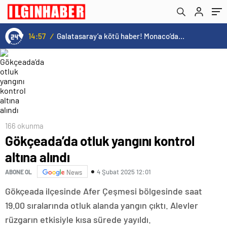
14:57
/
Galatasaray’a kötü haber! Monaco’dan flaş Onyekuru kararı.
166 okunma
Gökçeada’da otluk yangını kontrol
altına alındı
4 Şubat 2025 12:01
ABONE OL
News
Gökçeada ilçesinde Afer Çeşmesi bölgesinde saat
19.00 sıralarında otluk alanda yangın çıktı. Alevler
rüzgarın etkisiyle kısa sürede yayıldı.