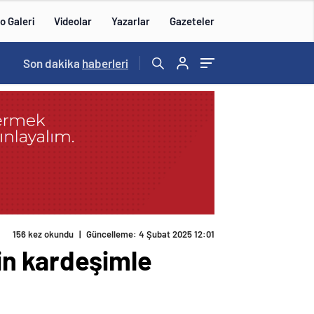
o Galeri
Videolar
Yazarlar
Gazeteler
14:57
Son dakika
/
haberleri
156 kez okundu
|
Güncelleme: 4 Şubat 2025 12:01
in kardeşimle