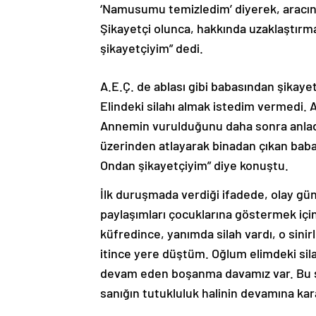
‘Namusumu temizledim’ diyerek, aracına 
Şikayetçi olunca, hakkında uzaklaştır
şikayetçiyim” dedi.
A.E.Ç. de ablası gibi babasından şikayet
Elindeki silahı almak istedim vermedi.
Annemin vurulduğunu daha sonra anladı
üzerinden atlayarak binadan çıkan bab
Ondan şikayetçiyim” diye konuştu.
İlk duruşmada verdiği ifadede, olay gün
paylaşımları çocuklarına göstermek için
küfredince, yanımda silah vardı, o sinir
itince yere düştüm. Oğlum elimdeki sila
devam eden boşanma davamız var. Bu sü
sanığın tutukluluk halinin devamına kar