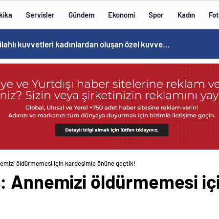
kika
Servisler
Gündem
Ekonomi
Spor
Kadın
Fot
Cristiano Ronaldo’nun akıllara zarar tüm kariyerinin istatistiğini çıkardık !
emizi öldürmemesi için kardeşimle önüne geçtik!
: Annemizi öldürmemesi iç