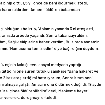
binip gitti. 1,5 yıl önce de beni öldürmek istedi.
ma kararı aldırdım. Annemi öldüren babamdan
çi olduğunu belirtip, “Ablamın yanında 3 el ateş etti.
 Aramızda arbede yaşandı. Sonra tabancayı aldım.
m. Sağlık ekiplerine haber verdim. Bu sırada annemin
amın, ‘Namusumu temizledim’ diye bağırdığını duydum.
ü, eşinin kaldığı eve, sosyal medyada yaptığı
 gittiğini öne süren tutuklu sanık ise “Bana hakaret ve
le 2 kez ateş ettiğimi hatırlıyorum. Sonra kızım beni
hı almaya çalıştı. Amacım onu öldürmek değildi. 19 aydır
re içinde öldürebilirdim” dedi. Mahkeme heyeti,
ar vererek, duruşmayı erteledi.