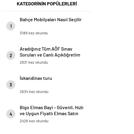
KATEGORİNİN POPÜLERLERİ
Bahçe Mobilyaları Nasıl Seçilir
1
3189 kez okundu
Aradığınız Tüm AÖF Sınav
Soruları ve Canlı Açıköğretim
2
Forumu Burada
2831 kez okundu
İskandinav turu
3
2634 kez okundu
Bigo Elmas Bayi – Güvenli, Hızlı
ve Uygun Fiyatlı Elmas Satın
4
Almanın Yeni Adresi
2426 kez okundu