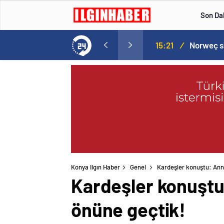
Son Da
Norweç silahlı kuvvetleri kadınlardan oluşan özel kuvvetler eğitimlerini başlattı.
15:20
/
Konya Ilgın Haber
Genel
Kardeşler konuştu: Ann
Kardeşler konuştu
önüne geçtik!