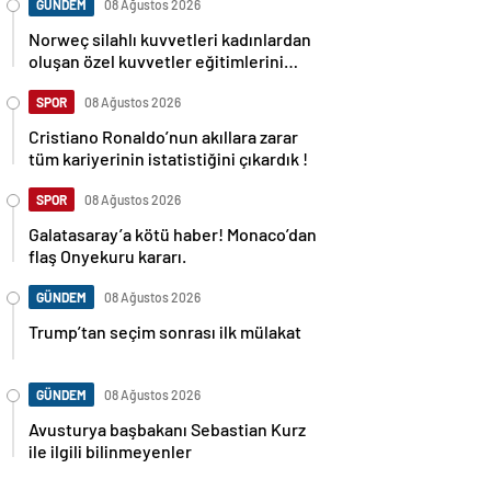
GÜNDEM
08 Ağustos 2026
Norweç silahlı kuvvetleri kadınlardan
oluşan özel kuvvetler eğitimlerini
başlattı.
SPOR
08 Ağustos 2026
Cristiano Ronaldo’nun akıllara zarar
tüm kariyerinin istatistiğini çıkardık !
SPOR
08 Ağustos 2026
Galatasaray’a kötü haber! Monaco’dan
flaş Onyekuru kararı.
GÜNDEM
08 Ağustos 2026
Trump’tan seçim sonrası ilk mülakat
GÜNDEM
08 Ağustos 2026
Avusturya başbakanı Sebastian Kurz
ile ilgili bilinmeyenler