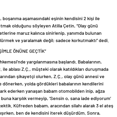
 boşanma aşamasındaki eşinin kendisini 2 kişi ile
utmak olduğunu söyleyen Atilla Çetin, “Olay günü
etlerine maruz kalınca sinirlenip, yanımda bulunan
dürmek ve yaralamak değil; sadece korkutmaktı” dedi.
ŞİMLE ÖNÜNE GEÇTİK”
Mahkemesi’nde yargılanmasına başlandı. Babalarının,
 ile ablası Z.Ç., müşteki olarak katıldıkları duruşmada
alarından şikayetçi olurken, Z.Ç., olay günü annesi ve
e dönerken, yolda gördükleri babalarının kendilerini
ı park ederken yanaşan babam otomobilden inip, ağza
 buna karşılık vermeyip, ‘Sensin o, sana iade ediyorum’
ektik. Küfreden babam, aracından silahı alarak 3 el ateş
alışırken, ben de kendisini iterek düşürdüm. Sonra,