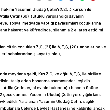
hekimi Yasemin Uludağ Çetin’i (52), 3 kurşun ile
tilla Çetin (60), tutuklu yargılandığı davanın
 eve, sosyal medyada yaptığı paylaşımları çocuklarına
ana hakaret ve küfredince, silahımla 2 el ateş ettiğimi
 çiftin çocukları Z.Ç. (21) ile A.E.Ç. (20), annelerine ve
leri babalarından şikayetçi oldu.
nda meydana geldi. Kızı Z.Ç. ve oğlu A.E.Ç. ile birlikte
disini takip eden boşanma aşamasındaki eşi diş
adı. Atilla Çetin, eşini evinin bulunduğu binanın önüne
 2 çocuk annesi Yasemin Uludağ Çetin yere yığılırken,
sevk edildi. Yaralanan Yasemin Uludağ Çetin, sağlık
ambulansla Çekirge Devlet Hastanesi’ne kaldırıldı ancak