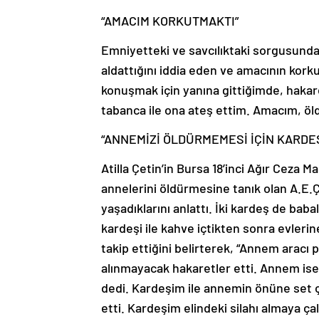
“AMACIM KORKUTMAKTI”
Emniyetteki ve savcılıktaki sorgusunda,
aldattığını iddia eden ve amacının kork
konuşmak için yanına gittiğimde, hakar
tabanca ile ona ateş ettim. Amacım, öl
“ANNEMİZİ ÖLDÜRMEMESİ İÇİN KARDE
Atilla Çetin’in Bursa 18’inci Ağır Ceza 
annelerini öldürmesine tanık olan A.E.Ç.
yaşadıklarını anlattı. İki kardeş de bab
kardeşi ile kahve içtikten sonra evlerin
takip ettiğini belirterek, “Annem arac
alınmayacak hakaretler etti. Annem ise
dedi. Kardeşim ile annemin önüne set ç
etti. Kardeşim elindeki silahı almaya ç