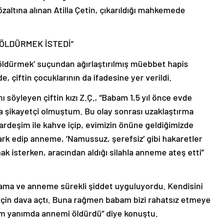
altına alınan Atilla Çetin, çıkarıldığı mahkemede
E ÖLDÜRMEK İSTEDİ”
n öldürmek’ suçundan ağırlaştırılmış müebbet hapis
e, çiftin çocuklarının da ifadesine yer verildi.
ı söyleyen çiftin kızı Z.Ç., “Babam 1,5 yıl önce evde
da şikayetçi olmuştum. Bu olay sonrası uzaklaştırma
ardeşim ile kahve içip, evimizin önüne geldiğimizde
ark edip anneme, ‘Namussuz, şerefsiz’ gibi hakaretler
ak isterken, aracından aldığı silahla anneme ateş etti”
blama ve anneme sürekli şiddet uyguluyordu. Kendisini
için dava açtı. Buna rağmen babam bizi rahatsız etmeye
im yanımda annemi öldürdü” diye konuştu.