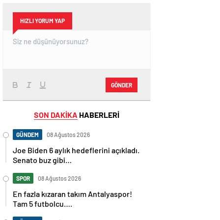
HIZLI YORUM YAP
GÖNDER
SON DAKİKA
HABERLERİ
GÜNDEM
08 Ağustos 2026
Joe Biden 6 aylık hedeflerini açıkladı.
Senato buz gibi…
SPOR
08 Ağustos 2026
En fazla kızaran takım Antalyaspor!
Tam 5 futbolcu….