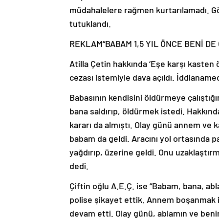
müdahalelere rağmen kurtarılamadı. Göz
tutuklandı.
REKLAM
“BABAM 1,5 YIL ÖNCE BENİ D
Atilla Çetin hakkında ‘Eşe karşı kaste
cezası istemiyle dava açıldı. İddianamed
Babasının kendisini öldürmeye çalıştığın
bana saldırıp, öldürmek istedi. Hakkın
kararı da almıştı. Olay günü annem ve k
babam da geldi. Aracını yol ortasında p
yağdırıp, üzerine geldi. Onu uzaklaştırm
dedi.
Çiftin oğlu A.E.Ç. ise “Babam, bana, a
polise şikayet ettik. Annem boşanmak 
devam etti. Olay günü, ablamın ve ben