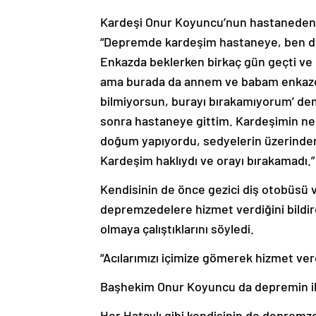
Kardeşi Onur Koyuncu’nun hastaneden n
“Depremde kardeşim hastaneye, ben de
Enkazda beklerken birkaç gün geçti ve
ama burada da annem ve babam enkazda
bilmiyorsun, burayı bırakamıyorum’ dem
sonra hastaneye gittim. Kardeşimin ne 
doğum yapıyordu, sedyelerin üzerinden 
Kardeşim haklıydı ve orayı bırakamadı.” 
Kendisinin de önce gezici diş otobüsü 
depremzedelere hizmet verdiğini bildi
olmaya çalıştıklarını söyledi.
“Acılarımızı içimize gömerek hizmet ver
Başhekim Onur Koyuncu da depremin ilk 
Her Hataylı gibi kendisinin de deprem