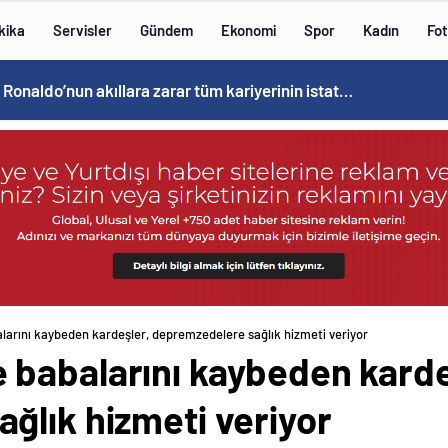
kika
Servisler
Gündem
Ekonomi
Spor
Kadın
Fot
Cristiano Ronaldo’nun akıllara zarar tüm kariyerinin istatistiğini çıkardık !
arını kaybeden kardeşler, depremzedelere sağlık hizmeti veriyor
babalarını kaybeden karde
ğlık hizmeti veriyor