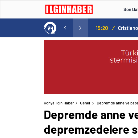
Son Da
Norweç silahlı kuvvetleri kadınlardan oluşan özel kuvvetler eğitimlerini başlattı.
15:20
/
Konya Ilgın Haber
Genel
Depremde anne ve babal
Depremde anne ve 
depremzedelere sa