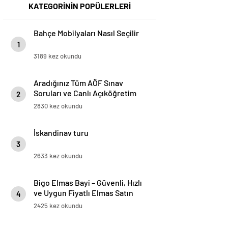
KATEGORİNİN POPÜLERLERİ
Bahçe Mobilyaları Nasıl Seçilir
1
3189 kez okundu
Aradığınız Tüm AÖF Sınav
Soruları ve Canlı Açıköğretim
2
Forumu Burada
2830 kez okundu
İskandinav turu
3
2633 kez okundu
Bigo Elmas Bayi – Güvenli, Hızlı
ve Uygun Fiyatlı Elmas Satın
4
Almanın Yeni Adresi
2425 kez okundu