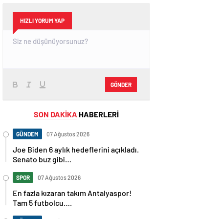
HIZLI YORUM YAP
GÖNDER
SON DAKİKA
HABERLERİ
GÜNDEM
07 Ağustos 2026
Joe Biden 6 aylık hedeflerini açıkladı.
Senato buz gibi…
SPOR
07 Ağustos 2026
En fazla kızaran takım Antalyaspor!
Tam 5 futbolcu….