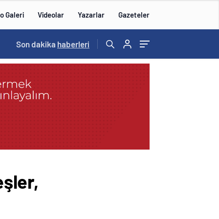
o Galeri
Videolar
Yazarlar
Gazeteler
14:57
Son dakika
/
haberleri
şler,