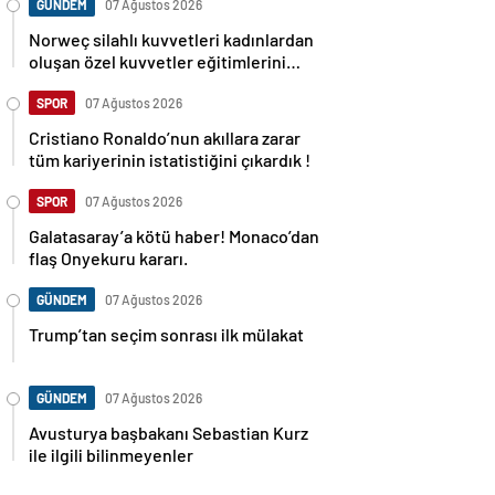
GÜNDEM
07 Ağustos 2026
Norweç silahlı kuvvetleri kadınlardan
oluşan özel kuvvetler eğitimlerini
başlattı.
SPOR
07 Ağustos 2026
Cristiano Ronaldo’nun akıllara zarar
tüm kariyerinin istatistiğini çıkardık !
SPOR
07 Ağustos 2026
Galatasaray’a kötü haber! Monaco’dan
flaş Onyekuru kararı.
GÜNDEM
07 Ağustos 2026
Trump’tan seçim sonrası ilk mülakat
GÜNDEM
07 Ağustos 2026
Avusturya başbakanı Sebastian Kurz
ile ilgili bilinmeyenler