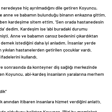
eredeyse hiç ayrılmadığını dile getiren Koyuncu,
 anne ve babamın bulunduğu binanın enkazına gittim.
 ben kardeşime sitem ettim. ‘Sen orada hastanedesin
’ dedim. Kardeşim ise ‘abi buradaki durumu
işti. Anne ve babamın cansız bedenini çıkardıktan
demek istediğini daha iyi anladım. İnsanlar yerde
yıkılan hastanelerden getirilen çocuklar vardı.
ifadelerini kullandı.
ve sonrasında da konteyner diş sağlığı merkezinde
ren Koyuncu, abi-kardeş insanların yaralarına merhem
dik”
anından itibaren insanlara hizmet verdiğini anlattı.
zede olduğunu belirten Koyunca, “Bizi bu memleket