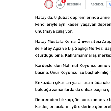
0
BEĞENDİM
ABONE OL
Hatay’da, 6 Şubat depremlerinde anne 
kendileriyle aynı kaderi yaşayan deprem
unutmaya çalışıyor.
Hatay Mustafa Kemal Üniversitesi Ara
ile Hatay Ağız ve Diş Sağlığı Merkezi
oturduğu bina, Kahramanmaraş merkezli
Kardeşlerden Mahmut Koyuncu anne ve 
başına, Onur Koyuncu ise başhekimliğini
Enkazdan çıkarılan yaralılara müdahale
bulduğu zamanlarda da enkaz başına gi
Depremden birkaç gün sonra anne ve ba
kardeşler, acılarını yüreklerine gömere