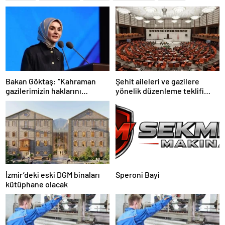
Bakan Göktaş: “Kahraman
Şehit aileleri ve gazilere
gazilerimizin haklarını
yönelik düzenleme teklifi
güçlendiren yeni bir dönemin
Meclis’te kabul edildi
kapılarını aralıyoruz”
İzmir’deki eski DGM binaları
Speroni Bayi
kütüphane olacak