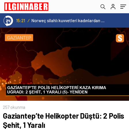
15:20
/
Cristiano Ronaldo’nun akıllara zarar tüm kariyerinin istatistiğini çıkardık !
257 okunma
Gaziantep’te Helikopter Düştü: 2 Polis
Şehit, 1 Yaralı