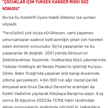
“ÇOCUKLAR İÇİN YÜKSEK KANSER RİSKİ SÖZ
KONUSU”
Bursa Su Kolektifi üyesi Habib Göbelez ise şunları
söyledi:
“Yeryüzünü yok oluşa sürükleyen, canlı yaşamını
umursamayan sadece belli azınlığın çıkarı için hareket
eden sistemin sonucudur İliç’te yaşananlar ve bu
yaşananlar ilk değildir. 2021 yılında Giresun’un
Şebinkarahisar ilçesinde, Yedikardeş köyü yakınlarında
Yıldızlar Holding’e ait Nesko Maden’in işlettiği Kurşun,
Çinko, Bakır Ocağı’nda yaşanan atık barajı duvarında
çökme gerçekleşti. 4 bin 500 ton ağır metal içerikli
kimyasal atık önce Darabul Deresi’ne ardından da
Kelkit Vadisi’ne yayılarak Kılıçkaya Barajı’na ulaştı. 9 ay
sonra 30 Ağustos 2022’de TEMA Vakfı tarafından
alınan numunelerin analizinde görüldü ki, bakanlıkça