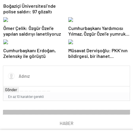
Boğaziçi Üniversitesi’nde
polise saldırı: 97 gözaltı
Ömer Çelik: Özgür Özel’e
Cumhurbaşkanı Yardımcısı
yapılan saldırıyı lanetliyoruz
Yılmaz, Özgür Özel’e yumruklu
saldırıyı kınadı
Cumhurbaşkanı Erdoğan,
Müsavat Dervişoğlu: PKK’nın
Zelensky ile görüştü
bildirgesi, bir ihanet
açıklamasıdır
Gönder
En az 10 karakter gerekli
HABER