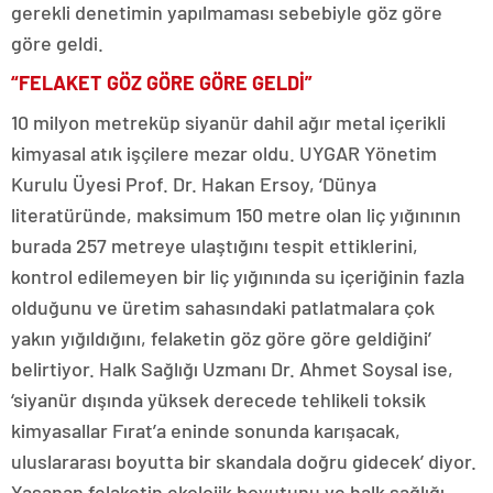
gerekli denetimin yapılmaması sebebiyle göz göre
göre geldi.
“FELAKET GÖZ GÖRE GÖRE GELDİ”
10 milyon metreküp siyanür dahil ağır metal içerikli
kimyasal atık işçilere mezar oldu. UYGAR Yönetim
Kurulu Üyesi Prof. Dr. Hakan Ersoy, ‘Dünya
literatüründe, maksimum 150 metre olan liç yığınının
burada 257 metreye ulaştığını tespit ettiklerini,
kontrol edilemeyen bir liç yığınında su içeriğinin fazla
olduğunu ve üretim sahasındaki patlatmalara çok
yakın yığıldığını, felaketin göz göre göre geldiğini’
belirtiyor. Halk Sağlığı Uzmanı Dr. Ahmet Soysal ise,
‘siyanür dışında yüksek derecede tehlikeli toksik
kimyasallar Fırat’a eninde sonunda karışacak,
uluslararası boyutta bir skandala doğru gidecek’ diyor.
Yaşanan felaketin ekolojik boyutunu ve halk sağlığı