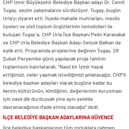
CHP İzmir Büyükşehir Belediye Başkan adayı Dr. Cemil
Tugay, seçim çalışmalarını sürdürüyor. Tugay, bugün
Urla’yı ziyaret etti. İlçede mahalle muhtarları, meclis
üyeleri ve sivil toplum örgütlerinin temsilcileri ile
buluşan Tugay’a, CHP Urla İlçe Başkanı Pelin Karasakal
ve CHP Urla Belediye Başkan Adayı Selçuk Balkan da
eşlik etti. Programda projelerine değinen Tugay, 29
Şubat Perşembe günü yapılacak proje tanıtım
toplantısını hatırlatarak, “Nasıl bir İzmir hayal
ettiğimizi, neler yapmak istediğimizi anlatacağız. CHP’li
belediye başkan adayları olarak bugüne kadar bu
kentin kültürünün, kimliğinin, değerlerinin korunması
için nasıl dik durduysak yine aynı şekilde
davranacağımızı ifade etmiş olacağız” dedi.
İLÇE BELEDİYE BAŞKAN ADAYLARINA GÜVENCE
İlçe belediye başkanlarının tüm zorluklara rağmen