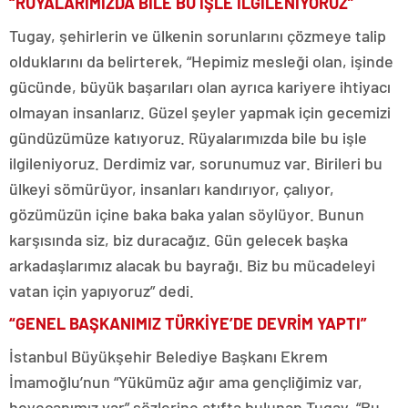
“RÜYALARIMIZDA BİLE BU İŞLE İLGİLENİYORUZ”
Tugay, şehirlerin ve ülkenin sorunlarını çözmeye talip
olduklarını da belirterek, “Hepimiz mesleği olan, işinde
gücünde, büyük başarıları olan ayrıca kariyere ihtiyacı
olmayan insanlarız. Güzel şeyler yapmak için gecemizi
gündüzümüze katıyoruz. Rüyalarımızda bile bu işle
ilgileniyoruz. Derdimiz var, sorunumuz var. Birileri bu
ülkeyi sömürüyor, insanları kandırıyor, çalıyor,
gözümüzün içine baka baka yalan söylüyor. Bunun
karşısında siz, biz duracağız. Gün gelecek başka
arkadaşlarımız alacak bu bayrağı. Biz bu mücadeleyi
vatan için yapıyoruz” dedi.
“GENEL BAŞKANIMIZ TÜRKİYE’DE DEVRİM YAPTI”
İstanbul Büyükşehir Belediye Başkanı Ekrem
İmamoğlu’nun “Yükümüz ağır ama gençliğimiz var,
heyecanımız var” sözlerine atıfta bulunan Tugay, “Bu