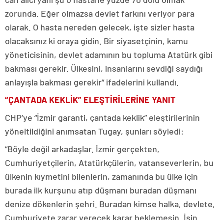
zorunda. Eğer olmazsa devlet farkını veriyor para
olarak. O hasta nereden gelecek, işte sizler hasta
olacaksınız ki oraya gidin. Bir siyasetçinin, kamu
yöneticisinin, devlet adamının bu topluma Atatürk gibi
bakması gerekir. Ülkesini, insanlarını sevdiği saydığı
anlayışla bakması gerekir” ifadelerini kullandı.
“ÇANTADA KEKLİK” ELEŞTİRİLERİNE YANIT
CHP’ye “İzmir garanti, çantada keklik” eleştirilerinin
yöneltildiğini anımsatan Tugay, şunları söyledi:
“Böyle değil arkadaşlar. İzmir gerçekten,
Cumhuriyetçilerin, Atatürkçülerin, vatanseverlerin, bu
ülkenin kıymetini bilenlerin, zamanında bu ülke için
burada ilk kurşunu atıp düşmanı buradan düşmanı
denize dökenlerin şehri. Buradan kimse halka, devlete,
Cumhuriyete zarar verecek karar beklemesin. İşin