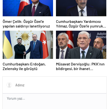
Ömer Çelik: Özgür Özel’e
Cumhurbaşkanı Yardımcısı
yapılan saldırıyı lanetliyoruz
Yılmaz, Özgür Özel’e yumruklu
saldırıyı kınadı
Cumhurbaşkanı Erdoğan,
Müsavat Dervişoğlu: PKK’nın
Zelensky ile görüştü
bildirgesi, bir ihanet
açıklamasıdır