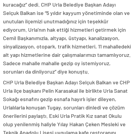
kuracağız” dedi. CHP Urla Belediye Başkan Adayı
Selçuk Balkan ise “5 yıldır kayyum yönetiminde olan ve
unutulan ilçemizi unutmadığınız için teşekkür
ediyorum. Urla’nın hak ettiği hizmetleri getirmek için
Cemil Başkanımızla, altyapı, üstyapı, kanalizasyon,
sinyalizasyon, otopark, trafik hizmetleri, 11 mahalledeki
alt yapı hizmetlerine dair çalışmalarımızı tamamlıyoruz.
Sadece mahalle mahalle gezip oy istemiyoruz,
sorunları da dinliyoruz” diye konuştu.
CHP Urla Belediye Başkan Adayı Selçuk Balkan ve CHP
Urla ilçe başkanı Pelin Karasakal ile birlikte Urla Sanat
Sokağı esnafını gezip esnafa hayırlı işler dileyen,
Urlalılarla konuşan Tugay, sorunları dinledi ve çözüm
önerilerini paylaştı. Eski Urla Pratik Kız sanat Okulu
olup yenilenmiş haliyle Yılay Hakan Çeken Mesleki ve
Teknik Anadolu Lisesi uygulama kafe restoranını